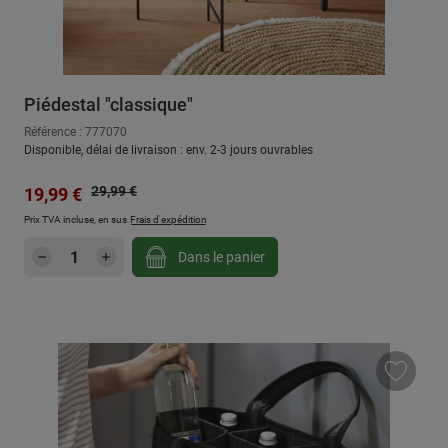
Piédestal "classique"
Référence : 777070
Disponible, délai de livraison : env. 2-3 jours ouvrables
Prix régulier :
Prix de vente :
29,99 €
19,99 €
Prix TVA incluse, en sus
Frais d'expédition
Quantité de produit : Entrez la quantité sou
Dans le panier