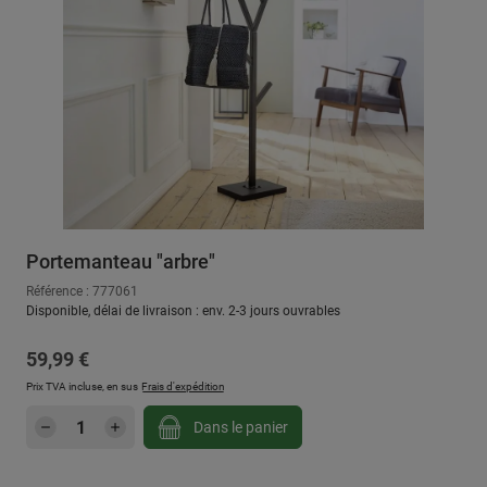
Portemanteau "arbre"
Référence : 777061
Disponible, délai de livraison : env. 2-3 jours ouvrables
Prix régulier :
59,99 €
Prix TVA incluse, en sus
Frais d'expédition
Quantité de produit : Entrez la quantité sou
Dans le panier