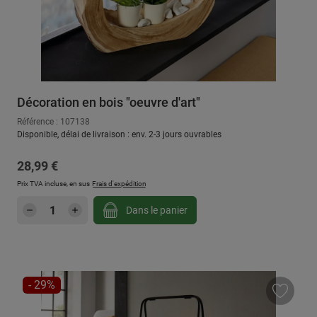
Décoration en bois "oeuvre d'art"
Référence : 107138
Disponible, délai de livraison : env. 2-3 jours ouvrables
Prix régulier :
28,99 €
Prix TVA incluse, en sus
Frais d'expédition
Quantité de produit : Entrez la quantité sou
Dans le panier
RÉDUCTION
- 29%