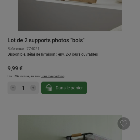
Lot de 2 supports photos "bois"
Référence : 774021
Disponible, délai de livraison : env. 2-3 jours ouvrables
Prix régulier :
9,99 €
Prix TVA incluse, en sus
Frais d'expédition
Quantité de produit : Entrez la quantité sou
Dans le panier