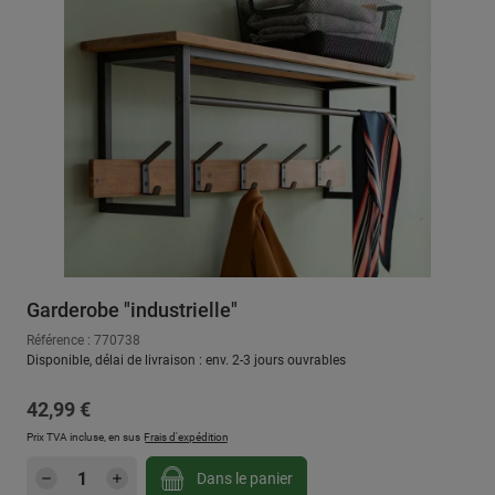
Garderobe "industrielle"
Référence : 770738
Disponible, délai de livraison : env. 2-3 jours ouvrables
Prix régulier :
42,99 €
Prix TVA incluse, en sus
Frais d'expédition
Quantité de produit : Entrez la quantité sou
Dans le panier