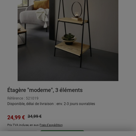
Étagère "moderne", 3 éléments
Référence : 521019
Disponible, délai de livraison : env. 2-3 jours ouvrables
Prix régulier :
Prix de vente :
34,99 €
24,99 €
Prix TVA incluse, en sus
Frais d'expédition
Quantité de produit : Entrez la quantité sou