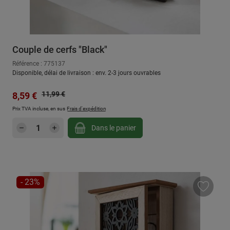
Couple de cerfs "Black"
Référence : 775137
Disponible, délai de livraison : env. 2-3 jours ouvrables
Prix régulier :
Prix de vente :
11,99 €
8,59 €
Prix TVA incluse, en sus
Frais d'expédition
Quantité de produit : Entrez la quantité sou
Dans le panier
RÉDUCTION
- 23%