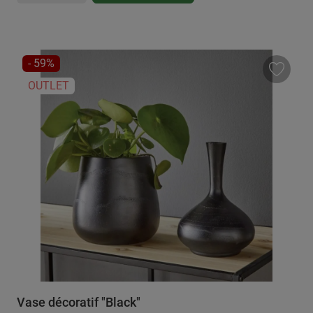
RÉDUCTION
- 59%
OUTLET
Vase décoratif "Black"