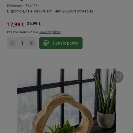
Référence : 774075
Disponible, délai de livraison : env. 2-3 jours ouvrables
Prix régulier :
Prix de vente :
26,99 €
17,99 €
Prix TVA incluse, en sus
Frais d'expédition
Quantité de produit : Entrez la quantité sou
Dans le panier