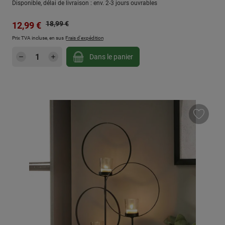
Disponible, délai de livraison : env. 2-3 jours ouvrables
Prix régulier :
Prix de vente :
18,99 €
12,99 €
Prix TVA incluse, en sus
Frais d'expédition
Quantité de produit : Entrez la quantité sou
Dans le panier