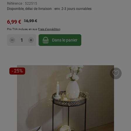
Référence : 522515
Disponible, délai de livraison : env. 2-3 jours ouvrables
Prix régulier :
Prix de vente :
16,99 €
6,99 €
Prix TVA incluse, en sus
Frais d'expédition
Quantité de produit : Entrez la quantité sou
Dans le panier
RÉDUCTION
- 25%