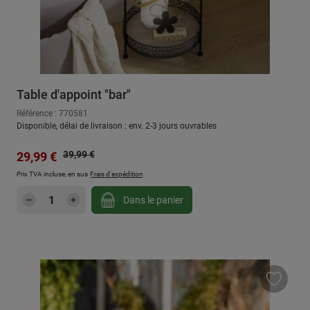
Table d'appoint "bar"
Référence : 770581
Disponible, délai de livraison : env. 2-3 jours ouvrables
Prix régulier :
Prix de vente :
39,99 €
29,99 €
Prix TVA incluse, en sus
Frais d'expédition
Quantité de produit : Entrez la quantité sou
Dans le panier