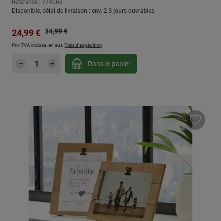
Référence : 774069
Disponible, délai de livraison : env. 2-3 jours ouvrables
Prix régulier :
Prix de vente :
34,99 €
24,99 €
Prix TVA incluse, en sus
Frais d'expédition
Quantité de produit : Entrez la quantité sou
Dans le panier