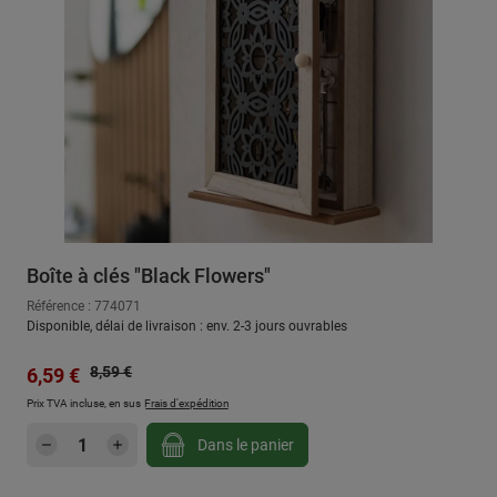
Boîte à clés "Black Flowers"
Référence : 774071
Disponible, délai de livraison : env. 2-3 jours ouvrables
Prix régulier :
Prix de vente :
8,59 €
6,59 €
Prix TVA incluse, en sus
Frais d'expédition
Quantité de produit : Entrez la quantité sou
Dans le panier