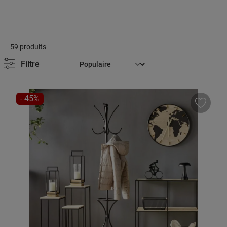
59 produits
Filtre
RÉDUCTION
- 45%