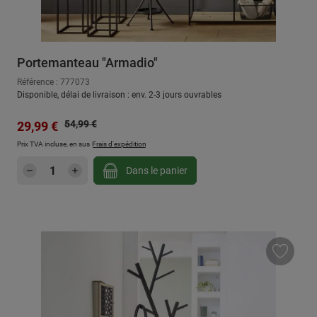
Portemanteau "Armadio"
Référence : 777073
Disponible, délai de livraison : env. 2-3 jours ouvrables
Prix régulier :
Prix de vente :
54,99 €
29,99 €
Prix TVA incluse, en sus
Frais d'expédition
Quantité de produit : Entrez la quantité sou
Dans le panier