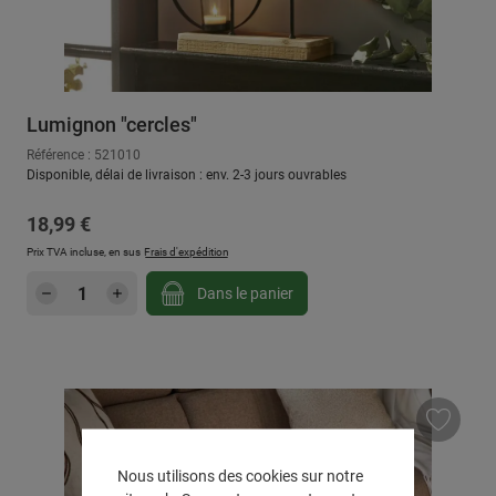
Lumignon "cercles"
Référence : 521010
Disponible, délai de livraison : env. 2-3 jours ouvrables
Prix régulier :
18,99 €
Prix TVA incluse, en sus
Frais d'expédition
Quantité de produit : Entrez la quantité sou
Dans le panier
Nous utilisons des cookies sur notre