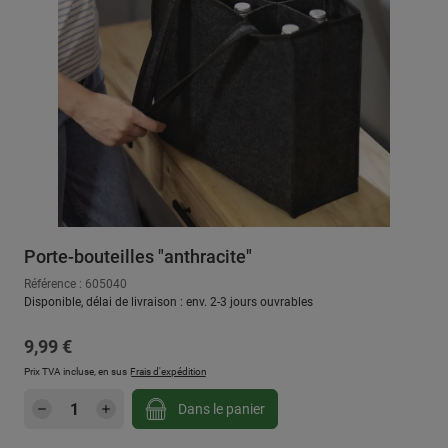
Porte-bouteilles "anthracite"
Référence : 605040
Disponible, délai de livraison : env. 2-3 jours ouvrables
Prix régulier :
9,99 €
Prix TVA incluse, en sus
Frais d'expédition
Quantité de produit : Entrez la quantité sou
Dans le panier