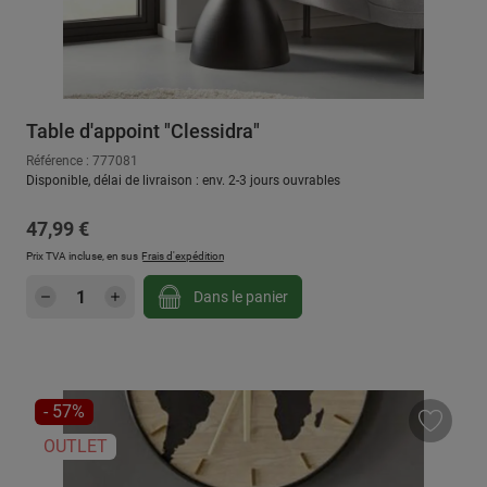
Table d'appoint "Clessidra"
Référence : 777081
Disponible, délai de livraison : env. 2-3 jours ouvrables
Prix régulier :
47,99 €
Prix TVA incluse, en sus
Frais d'expédition
Quantité de produit : Entrez la quantité sou
Dans le panier
RÉDUCTION
- 57%
OUTLET