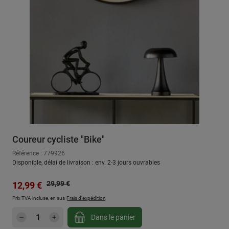
Coureur cycliste "Bike"
Référence : 779926
Disponible, délai de livraison : env. 2-3 jours ouvrables
Prix régulier :
Prix de vente :
29,99 €
12,99 €
Prix TVA incluse, en sus
Frais d'expédition
Quantité de produit : Entrez la quantité sou
Dans le panier