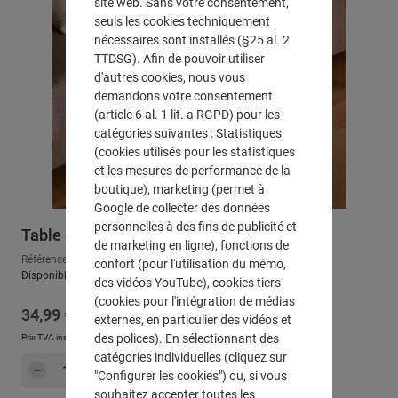
site web. Sans votre consentement,
seuls les cookies techniquement
nécessaires sont installés (§25 al. 2
TTDSG). Afin de pouvoir utiliser
d'autres cookies, nous vous
demandons votre consentement
(article 6 al. 1 lit. a RGPD) pour les
catégories suivantes : Statistiques
(cookies utilisés pour les statistiques
et les mesures de performance de la
boutique), marketing (permet à
Google de collecter des données
personnelles à des fins de publicité et
Table d'appoint "industrielle"
de marketing en ligne), fonctions de
Référence : 777069
confort (pour l'utilisation du mémo,
Disponible, délai de livraison : env. 2-3 jours ouvrables
des vidéos YouTube), cookies tiers
(cookies pour l'intégration de médias
Prix régulier :
34,99 €
externes, en particulier des vidéos et
des polices). En sélectionnant des
Prix TVA incluse, en sus
Frais d'expédition
catégories individuelles (cliquez sur
Quantité de produit : Entrez la quantité sou
Dans le panier
"Configurer les cookies") ou, si vous
souhaitez accepter toutes les