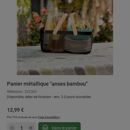
Panier métallique "anses bambou"
Référence : 522302
Disponible, délai de livraison : env. 2-3 jours ouvrables
Prix régulier :
12,99 €
Prix TVA incluse, en sus
Frais d'expédition
Quantité de produit : Entrez la quantité sou
Dans le panier