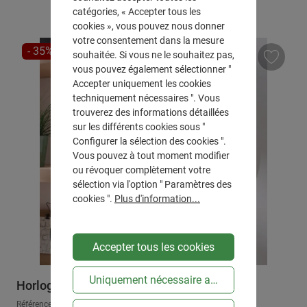
catégories, « Accepter tous les
cookies », vous pouvez nous donner
votre consentement dans la mesure
RÉDUCTION
- 35%
souhaitée. Si vous ne le souhaitez pas,
vous pouvez également sélectionner "
Accepter uniquement les cookies
techniquement nécessaires ". Vous
trouverez des informations détaillées
sur les différents cookies sous "
Configurer la sélection des cookies ".
Vous pouvez à tout moment modifier
ou révoquer complètement votre
sélection via l'option " Paramètres des
cookies ".
Plus d'information...
Accepter tous les cookies
Uniquement nécessaire au niveau technique
Horloge murale "Classic"
Référence : 771104