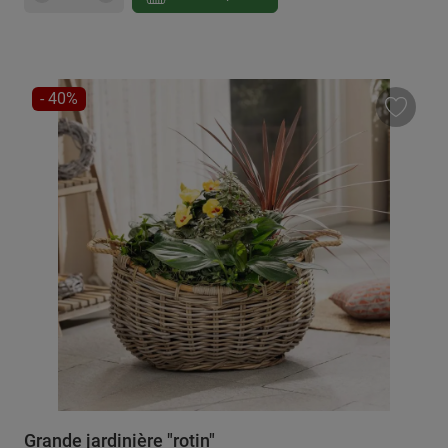
RÉDUCTION
- 40%
Grande jardinière "rotin"