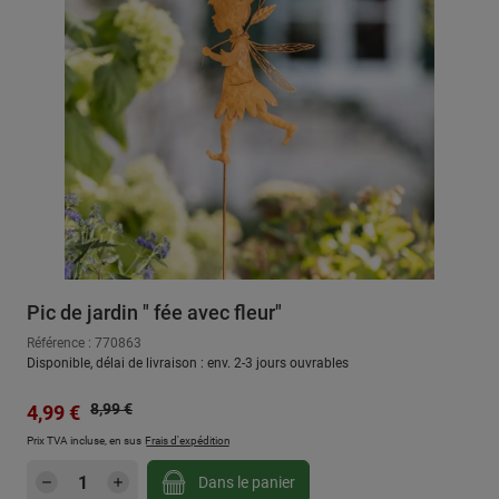
Pic de jardin " fée avec fleur"
Référence : 770863
Disponible, délai de livraison : env. 2-3 jours ouvrables
Prix régulier :
Prix de vente :
8,99 €
4,99 €
Prix TVA incluse, en sus
Frais d'expédition
Quantité de produit : Entrez la quantité sou
Dans le panier