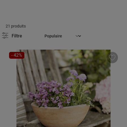
21 produits
Filtre
RÉDUCTION
- 42%