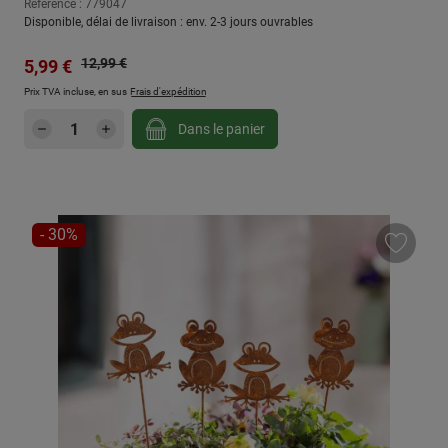
Référence : 779047
Disponible, délai de livraison : env. 2-3 jours ouvrables
Prix régulier :
Prix de vente :
12,99 €
5,99 €
Prix TVA incluse, en sus
Frais d'expédition
Quantité de produit : Entrez la quantité sou
Dans le panier
RÉDUCTION
- 30%