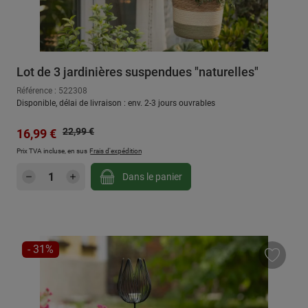
Lot de 3 jardinières suspendues "naturelles"
Référence : 522308
Disponible, délai de livraison : env. 2-3 jours ouvrables
Prix régulier :
Prix de vente :
22,99 €
16,99 €
Prix TVA incluse, en sus
Frais d'expédition
Quantité de produit : Entrez la quantité sou
Dans le panier
RÉDUCTION
- 31%