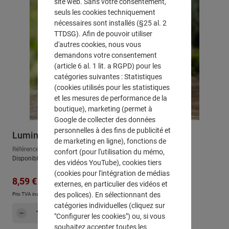
site web. Sans votre consentement,
seuls les cookies techniquement
nécessaires sont installés (§25 al. 2
TTDSG). Afin de pouvoir utiliser
d'autres cookies, nous vous
demandons votre consentement
(article 6 al. 1 lit. a RGPD) pour les
catégories suivantes : Statistiques
(cookies utilisés pour les statistiques
et les mesures de performance de la
boutique), marketing (permet à
Google de collecter des données
personnelles à des fins de publicité et
Luminion "rouille"
de marketing en ligne), fonctions de
Référence : 777066
confort (pour l'utilisation du mémo,
Disponible, délai de livraison : env. 2-3 jours ouvrables
des vidéos YouTube), cookies tiers
(cookies pour l'intégration de médias
Prix régulier :
Prix de vente :
14,99 €
8,59 €
externes, en particulier des vidéos et
des polices). En sélectionnant des
Prix TVA incluse, en sus
Frais d'expédition
catégories individuelles (cliquez sur
Quantité de produit : Entrez la quantité sou
Dans le panier
"Configurer les cookies") ou, si vous
souhaitez accepter toutes les