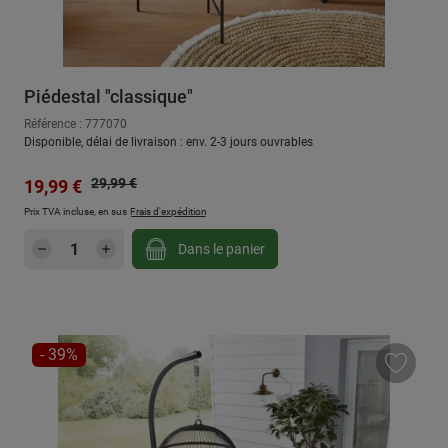
Piédestal "classique"
Référence : 777070
Disponible, délai de livraison : env. 2-3 jours ouvrables
Prix régulier :
Prix de vente :
29,99 €
19,99 €
Prix TVA incluse, en sus
Frais d'expédition
Quantité de produit : Entrez la quantité sou
Dans le panier
RÉDUCTION
- 39%