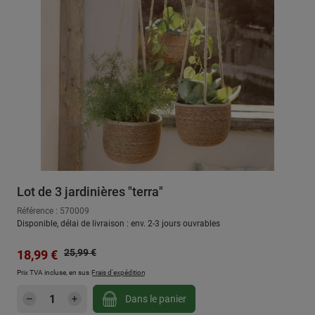
Lot de 3 jardinières "terra"
Référence : 570009
Disponible, délai de livraison : env. 2-3 jours ouvrables
Prix régulier :
Prix de vente :
25,99 €
18,99 €
Prix TVA incluse, en sus
Frais d'expédition
Quantité de produit : Entrez la quantité sou
Dans le panier