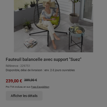
Fauteuil balancelle avec support "Suez"
Référence : 229751
Disponible, délai de livraison : env. 2-3 jours ouvrables
Prix régulier :
Prix de vente :
389,00 €
239,00 €
Prix TVA incluse, en sus
Frais d'expédition
Afficher les détails