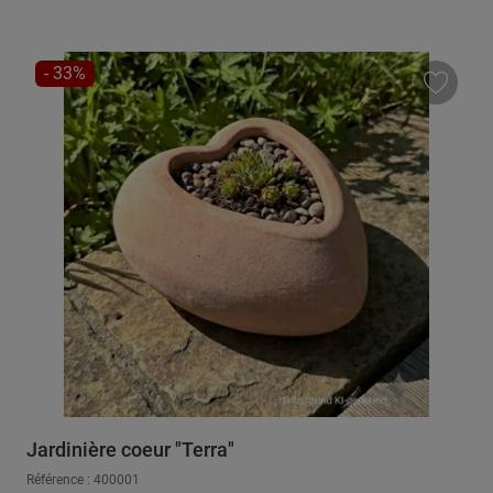
RÉDUCTION
- 33%
Jardinière coeur "Terra"
Référence : 400001