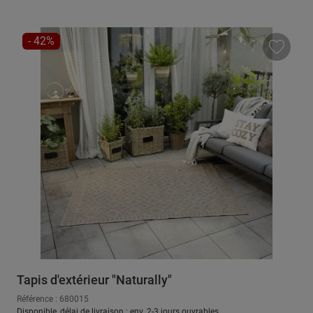
RÉDUCTION
- 42%
Tapis d'extérieur "Naturally"
Référence : 680015
Disponible, délai de livraison : env. 2-3 jours ouvrables