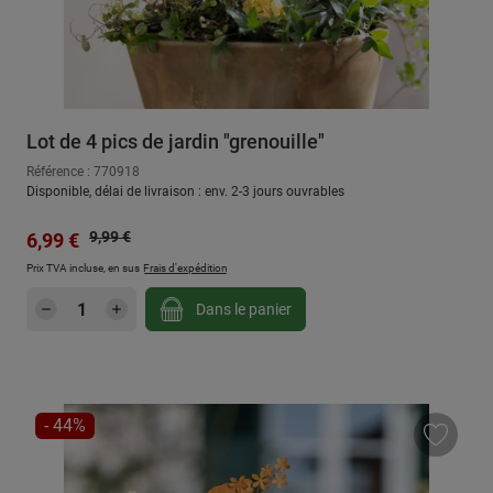
Lot de 4 pics de jardin "grenouille"
Référence : 770918
Disponible, délai de livraison : env. 2-3 jours ouvrables
Prix régulier :
Prix de vente :
9,99 €
6,99 €
Prix TVA incluse, en sus
Frais d'expédition
Quantité de produit : Entrez la quantité sou
Dans le panier
RÉDUCTION
- 44%