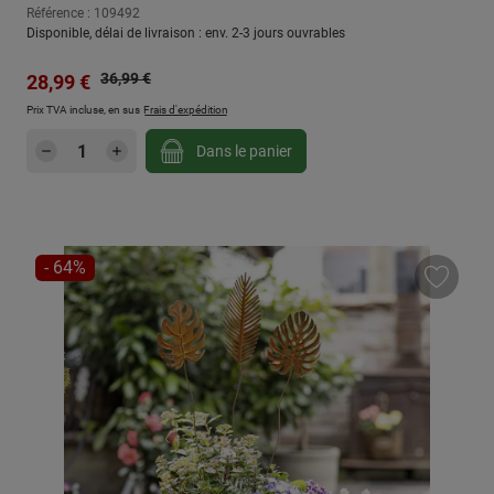
Référence : 109492
Disponible, délai de livraison : env. 2-3 jours ouvrables
Prix régulier :
Prix de vente :
36,99 €
28,99 €
Prix TVA incluse, en sus
Frais d'expédition
Quantité de produit : Entrez la quantité sou
Dans le panier
RÉDUCTION
- 64%