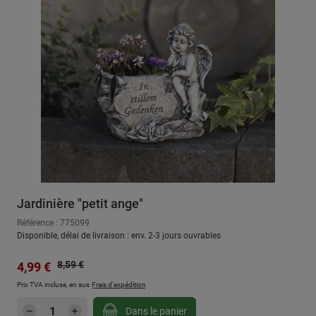
Jardinière "petit ange"
Référence : 775099
Disponible, délai de livraison : env. 2-3 jours ouvrables
Prix régulier :
Prix de vente :
8,59 €
4,99 €
Prix TVA incluse, en sus
Frais d'expédition
Quantité de produit : Entrez la quantité sou
Dans le panier