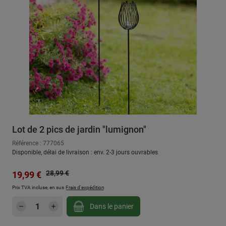
Lot de 2 pics de jardin "lumignon"
Référence : 777065
Disponible, délai de livraison : env. 2-3 jours ouvrables
Prix régulier :
Prix de vente :
28,99 €
19,99 €
Prix TVA incluse, en sus
Frais d'expédition
Quantité de produit : Entrez la quantité sou
Dans le panier