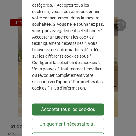
catégories, « Accepter tous les
cookies », vous pouvez nous donner
votre consentement dans la mesure
RÉDUCTION
- 41%
souhaitée. Si vous ne le souhaitez pas,
vous pouvez également sélectionner "
Accepter uniquement les cookies
techniquement nécessaires ". Vous
trouverez des informations détaillées
sur les différents cookies sous "
Configurer la sélection des cookies ".
Vous pouvez à tout moment modifier
ou révoquer complètement votre
sélection via l'option " Paramètres des
cookies ".
Plus d'information...
Accepter tous les cookies
Uniquement nécessaire au niveau technique
Lot de 3 jardinières "Green"
Référence : 570006