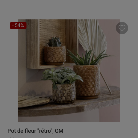
RÉDUCTION
- 54%
Pot de fleur "rétro", GM