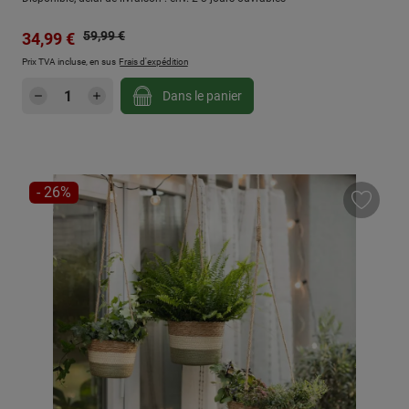
Prix régulier :
Prix de vente :
59,99 €
34,99 €
Prix TVA incluse, en sus
Frais d'expédition
Quantité de produit : Entrez la quantité sou
Dans le panier
RÉDUCTION
- 26%