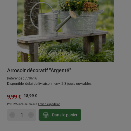
Arrosoir décoratif "Argenté"
Référence : 770616
Disponible, délai de livraison : env. 2-3 jours ouvrables
Prix régulier :
Prix de vente :
18,99 €
9,99 €
Prix TVA incluse, en sus
Frais d'expédition
Quantité de produit : Entrez la quantité sou
Dans le panier