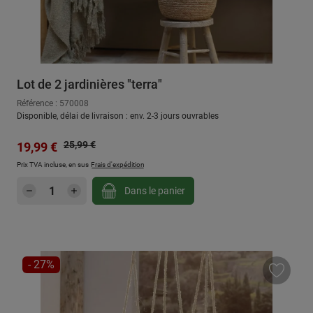
Lot de 2 jardinières "terra"
Référence : 570008
Disponible, délai de livraison : env. 2-3 jours ouvrables
Prix régulier :
Prix de vente :
25,99 €
19,99 €
Prix TVA incluse, en sus
Frais d'expédition
Quantité de produit : Entrez la quantité sou
Dans le panier
RÉDUCTION
- 27%