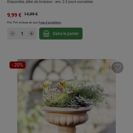
Disponible, délai de livraison : env. 2-3 jours ouvrables
Prix régulier :
Prix de vente :
14,99 €
9,99 €
Prix TVA incluse, en sus
Frais d'expédition
Quantité de produit : Entrez la quantité sou
Dans le panier
RÉDUCTION
- 20%