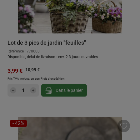
Lot de 3 pics de jardin "feuilles"
Référence : 770600
Disponible, délai de livraison : env. 2-3 jours ouvrables
Prix régulier :
Prix de vente :
10,99 €
3,99 €
Prix TVA incluse, en sus
Frais d'expédition
Quantité de produit : Entrez la quantité sou
Dans le panier
RÉDUCTION
- 42%