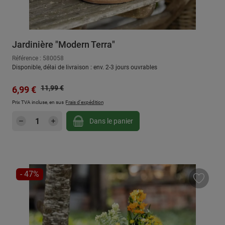
Jardinière "Modern Terra"
Référence : 580058
Disponible, délai de livraison : env. 2-3 jours ouvrables
Prix régulier :
Prix de vente :
11,99 €
6,99 €
Prix TVA incluse, en sus
Frais d'expédition
Quantité de produit : Entrez la quantité sou
Dans le panier
RÉDUCTION
- 47%