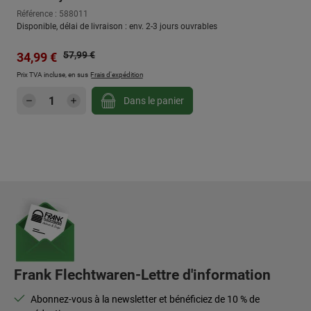
Référence : 588011
Disponible, délai de livraison : env. 2-3 jours ouvrables
Prix régulier :
Prix de vente :
57,99 €
34,99 €
Prix TVA incluse, en sus
Frais d'expédition
Quantité de produit : Entrez la quantité sou
Dans le panier
Frank Flechtwaren-Lettre d'information
Abonnez-vous à la newsletter et bénéficiez de 10 % de