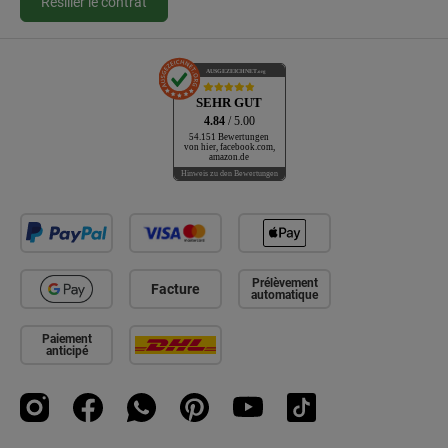
Résilier le contrat
AUSGEZEICHNET
.org
SEHR GUT
4.84
/ 5.00
54.151 Bewertungen
von hier, facebook.com,
amazon.de
Hinweis zu den Bewertungen
Prélèvement
Facture
automatique
Paiement
anticipé
Instagram
Facebook
WhatsApp
Pinterest
YouTube
TikTok