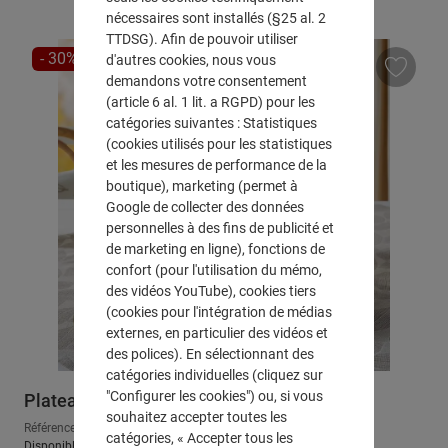
nécessaires sont installés (§25 al. 2
TTDSG). Afin de pouvoir utiliser
RÉDUCTION
- 30%
d'autres cookies, nous vous
demandons votre consentement
(article 6 al. 1 lit. a RGPD) pour les
catégories suivantes : Statistiques
(cookies utilisés pour les statistiques
et les mesures de performance de la
boutique), marketing (permet à
Google de collecter des données
personnelles à des fins de publicité et
de marketing en ligne), fonctions de
confort (pour l'utilisation du mémo,
des vidéos YouTube), cookies tiers
(cookies pour l'intégration de médias
externes, en particulier des vidéos et
des polices). En sélectionnant des
catégories individuelles (cliquez sur
"Configurer les cookies") ou, si vous
Plateau "Jacinthe d'eau", rond
souhaitez accepter toutes les
Référence : 510009
catégories, « Accepter tous les
Disponible, délai de livraison : env. 2-3 jours ouvrables