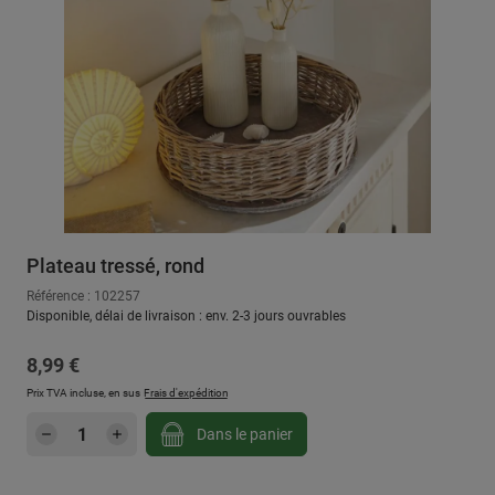
Plateau tressé, rond
Référence : 102257
Disponible, délai de livraison : env. 2-3 jours ouvrables
Prix régulier :
8,99 €
Prix TVA incluse, en sus
Frais d'expédition
Quantité de produit : Entrez la quantité sou
Dans le panier