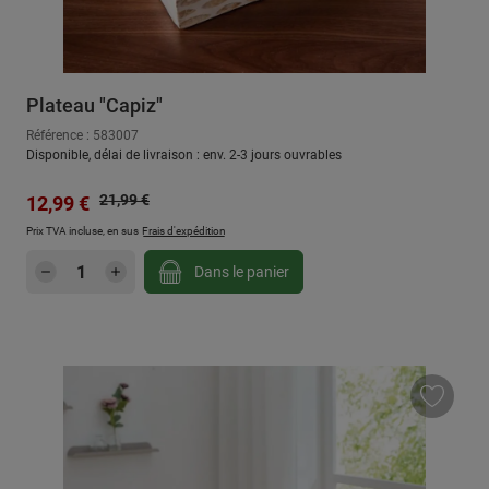
Plateau "Capiz"
Référence : 583007
Disponible, délai de livraison : env. 2-3 jours ouvrables
Prix régulier :
Prix de vente :
21,99 €
12,99 €
Prix TVA incluse, en sus
Frais d'expédition
Quantité de produit : Entrez la quantité sou
Dans le panier