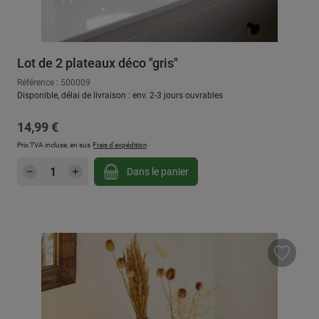
Lot de 2 plateaux déco "gris"
Référence : 500009
Disponible, délai de livraison : env. 2-3 jours ouvrables
Prix régulier :
14,99 €
Prix TVA incluse, en sus
Frais d'expédition
Quantité de produit : Entrez la quantité sou
Dans le panier