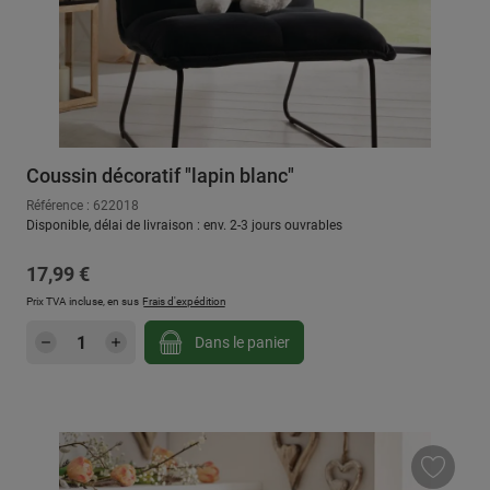
Coussin décoratif "lapin blanc"
Référence : 622018
Disponible, délai de livraison : env. 2-3 jours ouvrables
Prix régulier :
17,99 €
Prix TVA incluse, en sus
Frais d'expédition
Quantité de produit : Entrez la quantité sou
Dans le panier