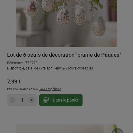
Lot de 6 oeufs de décoration "prairie de Pâques"
Référence : 770779
Disponible, délai de livraison : env. 2-3 jours ouvrables
Prix régulier :
7,99 €
Prix TVA incluse, en sus
Frais d'expédition
Quantité de produit : Entrez la quantité sou
Dans le panier