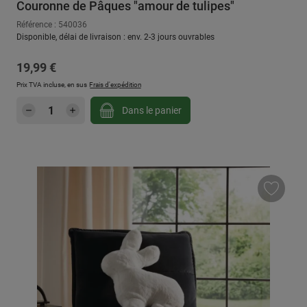
Couronne de Pâques "amour de tulipes"
Référence : 540036
Disponible, délai de livraison : env. 2-3 jours ouvrables
Prix régulier :
19,99 €
Prix TVA incluse, en sus
Frais d'expédition
Quantité de produit : Entrez la quantité sou
Dans le panier