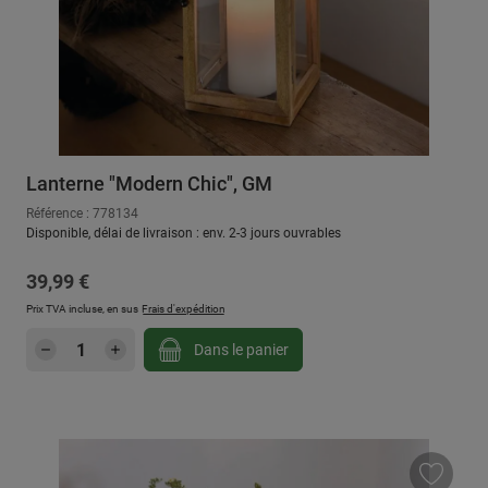
Lanterne "Modern Chic", GM
Référence : 778134
Disponible, délai de livraison : env. 2-3 jours ouvrables
Prix régulier :
39,99 €
Prix TVA incluse, en sus
Frais d'expédition
Quantité de produit : Entrez la quantité sou
Dans le panier