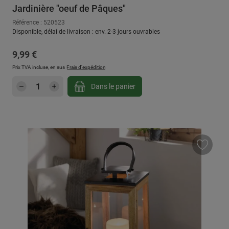
Jardinière "oeuf de Pâques"
Référence : 520523
Disponible, délai de livraison : env. 2-3 jours ouvrables
Prix régulier :
9,99 €
Prix TVA incluse, en sus
Frais d'expédition
Quantité de produit : Entrez la quantité sou
Dans le panier