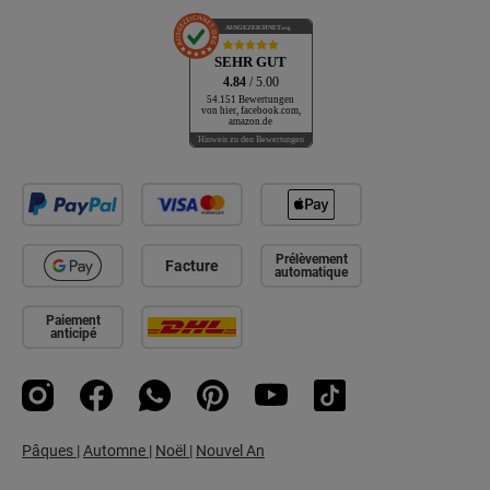
AUSGEZEICHNET
.org
SEHR GUT
4.84
/ 5.00
54.151 Bewertungen
von hier, facebook.com,
amazon.de
Hinweis zu den Bewertungen
Prélèvement
Facture
automatique
Paiement
anticipé
Instagram
Facebook
WhatsApp
Pinterest
YouTube
TikTok
Pâques
|
Automne
|
Noël
|
Nouvel An