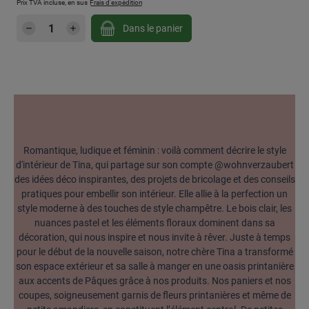
Prix TVA incluse, en sus
Frais d'expédition
Quantité de produit : Entrez la quantité sou
Dans le panier
Romantique, ludique et féminin : voilà comment décrire le style
d'intérieur de Tina, qui partage sur son compte @wohnverzaubert
des idées déco inspirantes, des projets de bricolage et des conseils
pratiques pour embellir son intérieur. Elle allie à la perfection un
style moderne à des touches de style champêtre. Le bois clair, les
nuances pastel et les éléments floraux dominent dans sa
décoration, qui nous inspire et nous invite à rêver. Juste à temps
pour le début de la nouvelle saison, notre chère Tina a transformé
son espace extérieur et sa salle à manger en une oasis printanière
aux accents de Pâques grâce à nos produits. Nos paniers et nos
coupes, soigneusement garnis de fleurs printanières et même de