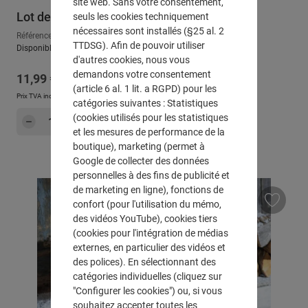
site web. Sans votre consentement,
Lot de 2 lapins "classique"
seuls les cookies techniquement
nécessaires sont installés (§25 al. 2
Référence : 225785
TTDSG). Afin de pouvoir utiliser
Disponible, délai de livraison : env. 2-3 jours ouvrables
d'autres cookies, nous vous
demandons votre consentement
Prix régulier :
11,99 €
(article 6 al. 1 lit. a RGPD) pour les
Prix TVA incluse, en sus
Frais d'expédition
catégories suivantes : Statistiques
Quantité de produit : Entrez la quantité sou
(cookies utilisés pour les statistiques
Dans le panier
et les mesures de performance de la
boutique), marketing (permet à
Google de collecter des données
personnelles à des fins de publicité et
de marketing en ligne), fonctions de
confort (pour l'utilisation du mémo,
des vidéos YouTube), cookies tiers
(cookies pour l'intégration de médias
externes, en particulier des vidéos et
des polices). En sélectionnant des
catégories individuelles (cliquez sur
"Configurer les cookies") ou, si vous
souhaitez accepter toutes les