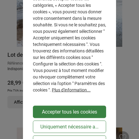
catégories, « Accepter tous les
cookies », vous pouvez nous donner
votre consentement dans la mesure
souhaitée. Si vous ne le souhaitez pas,
vous pouvez également sélectionner "
Accepter uniquement les cookies
techniquement nécessaires ". Vous
trouverez des informations détaillées
Lot de 3 corbeilles à plantes "rotin"
sur les différents cookies sous "
Référence : 588007
Configurer la sélection des cookies ".
Indisponible pour le moment, m'avertir par e-mail
Vous pouvez à tout moment modifier
ou révoquer complètement votre
Prix régulier :
28,99 €
sélection via l'option " Paramètres des
cookies ".
Plus d'information...
Prix TVA incluse, en sus
Frais d'expédition
Afficher les détails
Accepter tous les cookies
Uniquement nécessaire au niveau technique