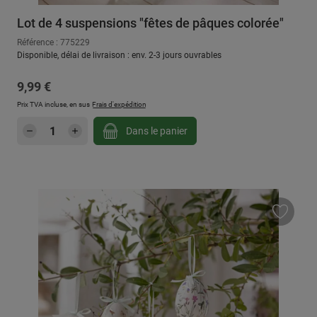
Lot de 4 suspensions "fêtes de pâques colorée"
Référence : 775229
Disponible, délai de livraison : env. 2-3 jours ouvrables
Prix régulier :
9,99 €
Prix TVA incluse, en sus
Frais d'expédition
Quantité de produit : Entrez la quantité sou
Dans le panier