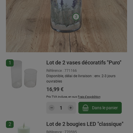
3
Lot de 2 vases décoratifs "Puro"
Ignorer la galerie de produits
1
Référence : 771166
Disponible, délai de livraison : env. 2-3 jours
ouvrables
Prix régulier :
16,99 €
Prix TVA incluse, en sus
Frais d'expédition
Quantité de produit : Entrez l
Dans le panier
Lot de 2 bougies LED "classique"
2
Référence : 770595