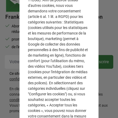
d'autres cookies, nous vous
demandons votre consentement
Frank Flechtwaren-Lettre d'information
(article 6 al. 1 lit. a RGPD) pour les
catégories suivantes : Statistiques
Abonnez-vous à la newsletter et bénéficiez de 10 % de
(cookies utilisés pour les statistiques
réduction
et les mesures de performance de la
boutique), marketing (permet à
promotions, nouveautés, best-sellers
Google de collecter des données
de l'inspiration pour votre intérieur
personnelles à des fins de publicité et
de marketing en ligne), fonctions de
Vot
confort (pour l'utilisation du mémo,
Souscrire
des vidéos YouTube), cookies tiers
(cookies pour l'intégration de médias
Ce site est protégé par reCAPTCHA et les
Règles de
externes, en particulier des vidéos et
confidentialité
et
Conditions d'utilisation
de Google.
des polices). En sélectionnant des
catégories individuelles (cliquez sur
En cliquant sur « S'abonner », vous confirmez avoir pris
"Configurer les cookies") ou, si vous
connaissance de la
politique de confidentialité
, avoir lu les
souhaitez accepter toutes les
conditions générales
et les accepter.
catégories, « Accepter tous les
Vous trouverez les conditions relatives aux réductions et aux
cookies », vous pouvez nous donner
promotions
ici
votre consentement dans la mesure