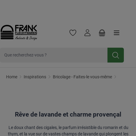
Frank Flechtwaren
Frank Handels GmbH & Co. KG est une entreprise commerc
Cliquez ici pour
Newsletter
Inscrivez-vous et bénéficiez d'une
Passer au contenu principal
réduction de 10 %.
Vous avez 0 articles dans votre 
Le panier contien
DIY rêve de lavande et ambiance provençale
Home
Inspirations
Bricolage - Faites-le vous-même
Rêve de lavande et charme provençal
Le doux chant des cigales, le parfum irrésistible du romarin et du
thym, et la vue sur de vastes champs de lavande qui plongent les