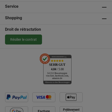
Service
Shopping
Droit de rétractation
Résilier le contrat
AUSGEZEICHNET
.org
SEHR GUT
4.84
/ 5.00
54.151 Bewertungen
von hier, facebook.com,
amazon.de
Hinweis zu den Bewertungen
Prélèvement
Facture