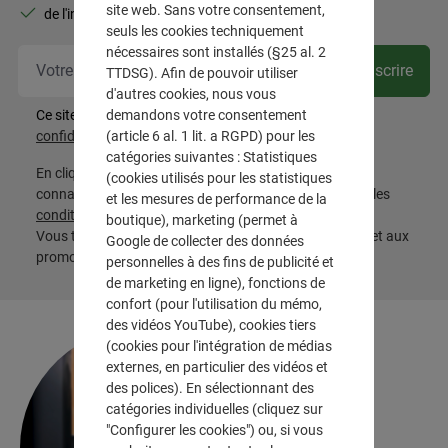
site web. Sans votre consentement,
de l'inspiration pour votre intérieur
seuls les cookies techniquement
nécessaires sont installés (§25 al. 2
Vot
Souscrire
TTDSG). Afin de pouvoir utiliser
d'autres cookies, nous vous
demandons votre consentement
Ce site est protégé par reCAPTCHA et les
Règles de
(article 6 al. 1 lit. a RGPD) pour les
confidentialité
et
Conditions d'utilisation
de Google.
catégories suivantes : Statistiques
En cliquant sur « S'abonner », vous confirmez avoir pris
(cookies utilisés pour les statistiques
connaissance de la
politique de confidentialité
, avoir lu les
et les mesures de performance de la
conditions générales
et les accepter.
boutique), marketing (permet à
Vous trouverez les conditions relatives aux réductions et aux
Google de collecter des données
promotions
ici
personnelles à des fins de publicité et
de marketing en ligne), fonctions de
confort (pour l'utilisation du mémo,
des vidéos YouTube), cookies tiers
(cookies pour l'intégration de médias
externes, en particulier des vidéos et
des polices). En sélectionnant des
catégories individuelles (cliquez sur
"Configurer les cookies") ou, si vous