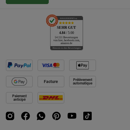
AUSGEZEICHNET
.org
SEHR GUT
4.84
/ 5.00
54.151 Bewertungen
von hier, facebook.com,
amazon.de
Hinweis zu den Bewertungen
Prélèvement
Facture
automatique
Paiement
anticipé
Instagram
Facebook
WhatsApp
Pinterest
YouTube
TikTok