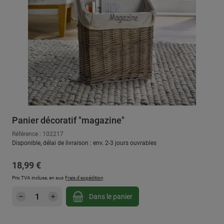
Panier décoratif "magazine"
Référence : 102217
Disponible, délai de livraison : env. 2-3 jours ouvrables
Prix régulier :
18,99 €
Prix TVA incluse, en sus
Frais d'expédition
Quantité de produit : Entrez la quantité sou
Dans le panier