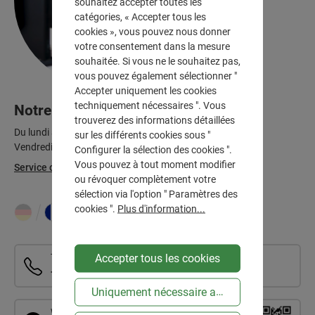
souhaitez accepter toutes les
catégories, « Accepter tous les
cookies », vous pouvez nous donner
votre consentement dans la mesure
souhaitée. Si vous ne le souhaitez pas,
vous pouvez également sélectionner "
Accepter uniquement les cookies
techniquement nécessaires ". Vous
Notre service après-ventes
trouverez des informations détaillées
Du lundi au jeudi, de 7 h à 12 h et de 13 h à 16 h
sur les différents cookies sous "
Vendredi de 7 h à 13 h
Configurer la sélection des cookies ".
Vous pouvez à tout moment modifier
Service clientèle
ou révoquer complètement votre
sélection via l'option " Paramètres des
cookies ".
Plus d'information...
:
Accepter tous les cookies
Téléphone
+49 6391 - 915135
Uniquement nécessaire au niveau technique
WhatsApp