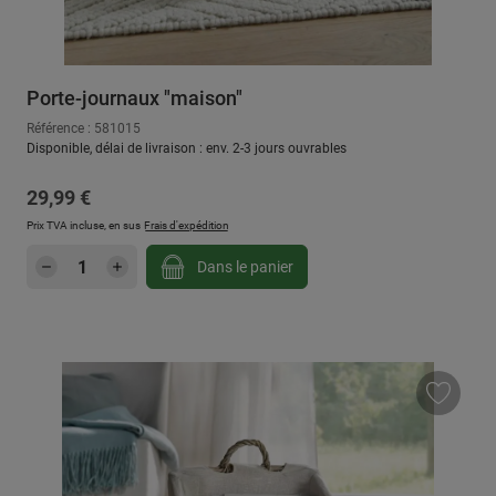
Porte-journaux "maison"
Référence : 581015
Disponible, délai de livraison : env. 2-3 jours ouvrables
Prix régulier :
29,99 €
Prix TVA incluse, en sus
Frais d'expédition
Quantité de produit : Entrez la quantité sou
Dans le panier