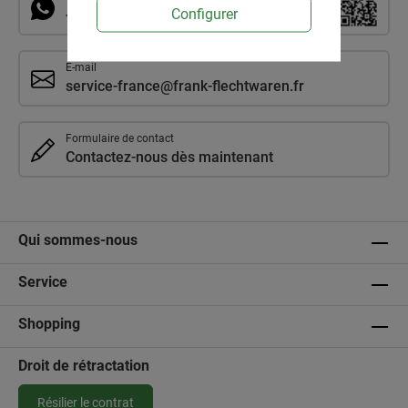
Configurer
+4963919150
E-mail
service-france@frank-flechtwaren.fr
Formulaire de contact
Contactez-nous dès maintenant
Qui sommes-nous
Service
Shopping
Droit de rétractation
Résilier le contrat