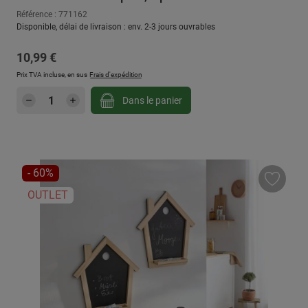
Référence : 771162
Disponible, délai de livraison : env. 2-3 jours ouvrables
Prix régulier :
10,99 €
Prix TVA incluse, en sus
Frais d'expédition
Quantité de produit : Entrez la quantité sou
Dans le panier
RÉDUCTION
- 60%
OUTLET