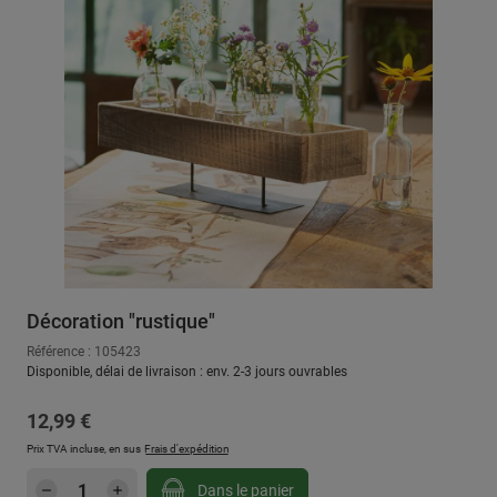
Décoration "rustique"
Référence : 105423
Disponible, délai de livraison : env. 2-3 jours ouvrables
Prix régulier :
12,99 €
Prix TVA incluse, en sus
Frais d'expédition
Quantité de produit : Entrez la quantité sou
Dans le panier