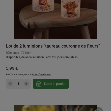
Lot de 2 luminions "taureau couronne de fleurs"
Référence : 771064
Disponible, délai de livraison : env. 2-3 jours ouvrables
Prix régulier :
5,99 €
Prix TVA incluse, en sus
Frais d'expédition
Quantité de produit : Entrez la quantité sou
Dans le panier