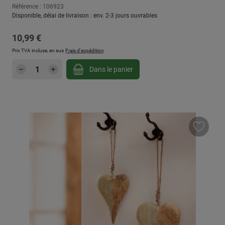
Référence : 106923
Disponible, délai de livraison : env. 2-3 jours ouvrables
Prix régulier :
10,99 €
Prix TVA incluse, en sus
Frais d'expédition
Quantité de produit : Entrez la quantité sou
Dans le panier