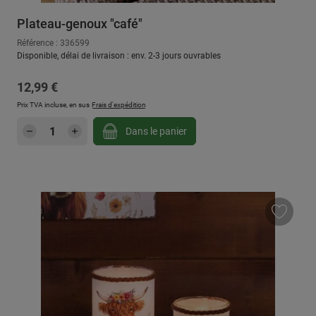
Plateau-genoux "café"
Référence : 336599
Disponible, délai de livraison : env. 2-3 jours ouvrables
Prix régulier :
12,99 €
Prix TVA incluse, en sus
Frais d'expédition
Quantité de produit : Entrez la quantité sou
Dans le panier