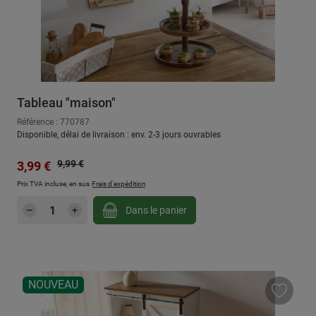
Tableau "maison"
Référence : 770787
Disponible, délai de livraison : env. 2-3 jours ouvrables
Prix régulier :
Prix de vente :
9,99 €
3,99 €
Prix TVA incluse, en sus
Frais d'expédition
Quantité de produit : Entrez la quantité sou
Dans le panier
NOUVEAU