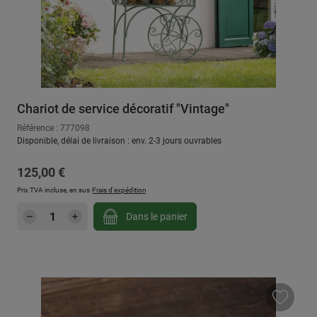
Chariot de service décoratif "Vintage"
Référence : 777098
Disponible, délai de livraison : env. 2-3 jours ouvrables
Prix régulier :
125,00 €
Prix TVA incluse, en sus
Frais d'expédition
Quantité de produit : Entrez la quantité sou
Dans le panier