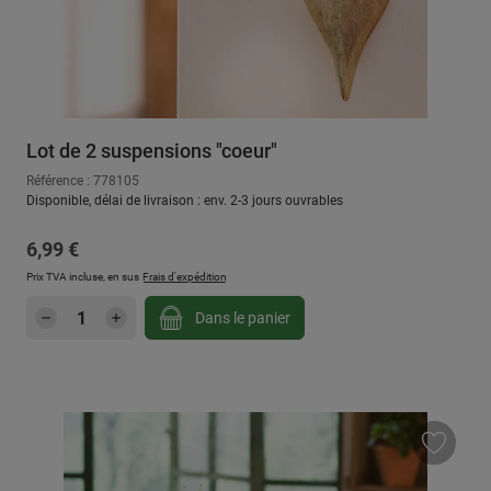
Lot de 2 suspensions "coeur"
Référence : 778105
Disponible, délai de livraison : env. 2-3 jours ouvrables
Prix régulier :
6,99 €
Prix TVA incluse, en sus
Frais d'expédition
Quantité de produit : Entrez la quantité sou
Dans le panier