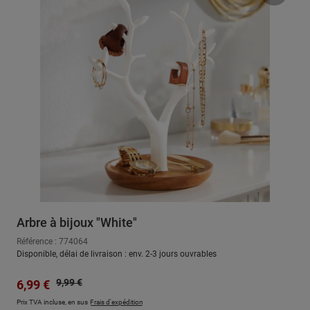
Arbre à bijoux "White"
Référence : 774064
Disponible, délai de livraison : env. 2-3 jours ouvrables
Prix régulier :
Prix de vente :
9,99 €
6,99 €
Prix TVA incluse, en sus
Frais d'expédition