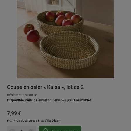
Coupe en osier « Kaisa », lot de 2
Référence : 570016
Disponible, délai de livraison : env. 2-3 jours ouvrables
Prix régulier :
7,99 €
Prix TVA incluse, en sus
Frais d'expédition
Quantité de produit : Entrez la quantité sou