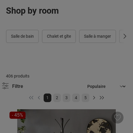
Shop by room
Salle de bain
Chalet et gîte
Salle à manger
Coul
406 produits
Filtre
Page
Page
Page
Page
Page
1
2
3
4
5
RÉDUCTION
- 45%