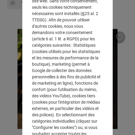
Quantité de produit : Entrez la quantité sou
site web. Sans votre consentement,
Dans le panier
seuls les cookies techniquement
nécessaires sont installés (§25 al. 2
TTDSG). Afin de pouvoir utiliser
d'autres cookies, nous vous
demandons votre consentement
(article 6 al. 1 lit. a RGPD) pour les
catégories suivantes : Statistiques
(cookies utilisés pour les statistiques
et les mesures de performance de la
boutique), marketing (permet à
Google de collecter des données
personnelles à des fins de publicité et
de marketing en ligne), fonctions de
confort (pour l'utilisation du mémo,
des vidéos YouTube), cookies tiers
(cookies pour l'intégration de médias
externes, en particulier des vidéos et
des polices). En sélectionnant des
catégories individuelles (cliquez sur
"Configurer les cookies") ou, si vous
souhaitez accepter toutes les