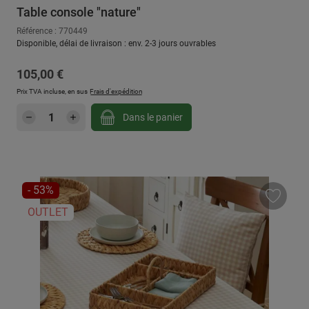
Table console "nature"
Référence : 770449
Disponible, délai de livraison : env. 2-3 jours ouvrables
Prix régulier :
105,00 €
Prix TVA incluse, en sus
Frais d'expédition
Quantité de produit : Entrez la quantité sou
Dans le panier
RÉDUCTION
- 53%
OUTLET