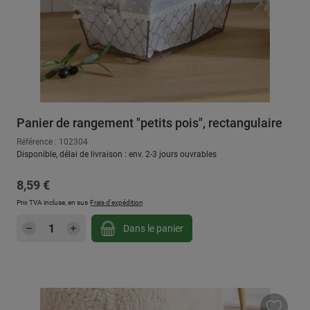
Panier de rangement "petits pois", rectangulaire
Référence : 102304
Disponible, délai de livraison : env. 2-3 jours ouvrables
Prix régulier :
8,59 €
Prix TVA incluse, en sus
Frais d'expédition
Quantité de produit : Entrez la quantité sou
Dans le panier