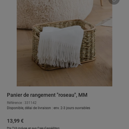
Panier de rangement "roseau", MM
Référence : 331142
Disponible, délai de livraison : env. 2-3 jours ouvrables
Prix régulier :
13,99 €
Prix TVA incluse, en sus
Frais d'expédition