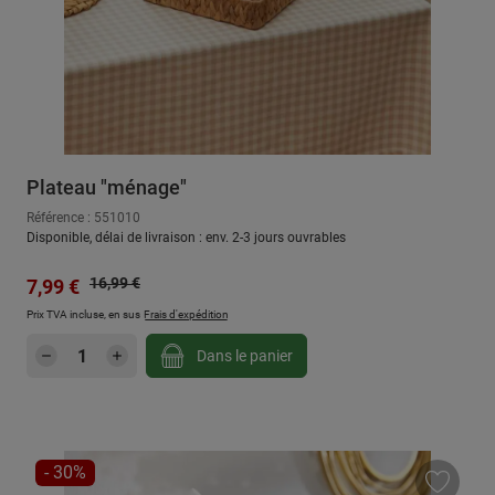
Plateau "ménage"
Référence : 551010
Disponible, délai de livraison : env. 2-3 jours ouvrables
Prix régulier :
Prix de vente :
16,99 €
7,99 €
Prix TVA incluse, en sus
Frais d'expédition
Quantité de produit : Entrez la quantité sou
Dans le panier
RÉDUCTION
- 30%