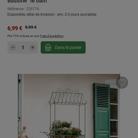
Bassine "le bain"
Référence : 229776
Disponible, délai de livraison : env. 2-3 jours ouvrables
Prix régulier :
Prix de vente :
9,99 €
6,99 €
Prix TVA incluse, en sus
Frais d'expédition
Quantité de produit : Entrez la quantité sou
Dans le panier