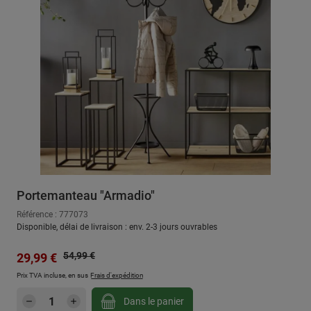
Portemanteau "Armadio"
Référence : 777073
Disponible, délai de livraison : env. 2-3 jours ouvrables
Prix régulier :
Prix de vente :
54,99 €
29,99 €
Prix TVA incluse, en sus
Frais d'expédition
Quantité de produit : Entrez la quantité sou
Dans le panier