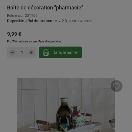
Boîte de décoration "pharmacie"
Référence : 221106
Disponible, délai de livraison : env. 2-3 jours ouvrables
Prix régulier :
9,99 €
Prix TVA incluse, en sus
Frais d'expédition
Quantité de produit : Entrez la quantité sou
Dans le panier