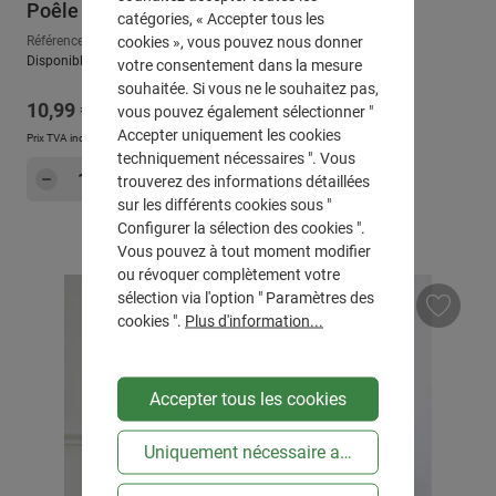
Poêle en fonte "Tapas", 2 pièces
catégories, « Accepter tous les
cookies », vous pouvez nous donner
Référence : 771163
Disponible, délai de livraison : env. 2-3 jours ouvrables
votre consentement dans la mesure
souhaitée. Si vous ne le souhaitez pas,
Prix régulier :
10,99 €
vous pouvez également sélectionner "
Accepter uniquement les cookies
Prix TVA incluse, en sus
Frais d'expédition
techniquement nécessaires ". Vous
Quantité de produit : Entrez la quantité sou
Dans le panier
trouverez des informations détaillées
sur les différents cookies sous "
Configurer la sélection des cookies ".
Vous pouvez à tout moment modifier
ou révoquer complètement votre
sélection via l'option " Paramètres des
cookies ".
Plus d'information...
Accepter tous les cookies
Uniquement nécessaire au niveau technique