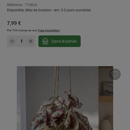
Référence : 770824
Disponible, délai de livraison : env. 2-3 jours ouvrables
Prix régulier :
7,99 €
Prix TVA incluse, en sus
Frais d'expédition
Quantité de produit : Entrez la quantité sou
Dans le panier