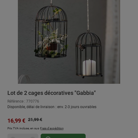
Lot de 2 cages décoratives "Gabbia"
Référence : 770776
Disponible, délai de livraison : env. 2-3 jours ouvrables
Prix régulier :
Prix de vente :
21,99 €
16,99 €
Prix TVA incluse, en sus
Frais d'expédition