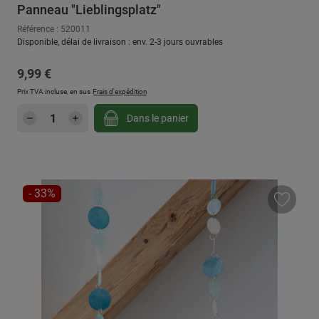
Panneau "Lieblingsplatz"
Référence : 520011
Disponible, délai de livraison : env. 2-3 jours ouvrables
Prix régulier :
9,99 €
Prix TVA incluse, en sus
Frais d'expédition
Quantité de produit : Entrez la quantité sou
Dans le panier
RÉDUCTION
- 33%