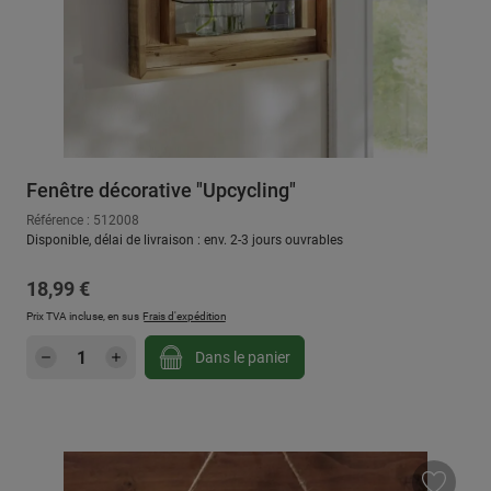
Fenêtre décorative "Upcycling"
Référence : 512008
Disponible, délai de livraison : env. 2-3 jours ouvrables
Prix régulier :
18,99 €
Prix TVA incluse, en sus
Frais d'expédition
Quantité de produit : Entrez la quantité sou
Dans le panier