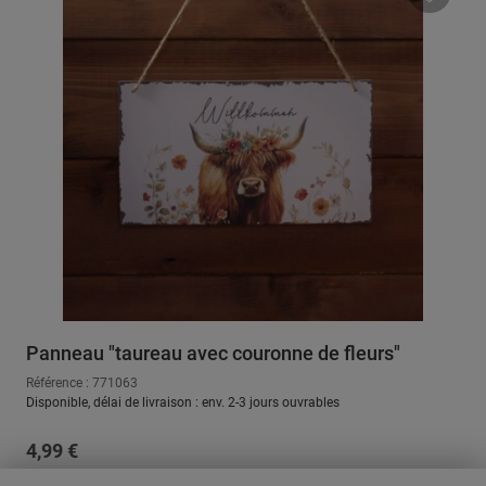
Panneau "taureau avec couronne de fleurs"
Référence : 771063
Disponible, délai de livraison : env. 2-3 jours ouvrables
Prix régulier :
4,99 €
Prix TVA incluse, en sus
Frais d'expédition