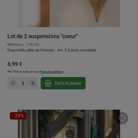
Lot de 2 suspensions "coeur"
Référence : 778105
Disponible, délai de livraison : env. 2-3 jours ouvrables
Prix régulier :
6,99 €
Prix TVA incluse, en sus
Frais d'expédition
Quantité de produit : Entrez la quantité sou
Dans le panier
RÉDUCTION
- 29%