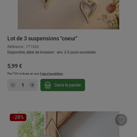
Lot de 3 suspensions "coeur"
Référence : 771045
Disponible, délai de livraison : env. 2-3 jours ouvrables
Prix régulier :
5,99 €
Prix TVA incluse, en sus
Frais d'expédition
Quantité de produit : Entrez la quantité sou
Dans le panier
RÉDUCTION
- 28%