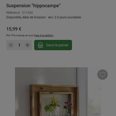
Suspension "hippocampe"
Référence : 511050
Disponible, délai de livraison : env. 2-3 jours ouvrables
Prix régulier :
15,99 €
Prix TVA incluse, en sus
Frais d'expédition
Quantité de produit : Entrez la quantité sou
Dans le panier