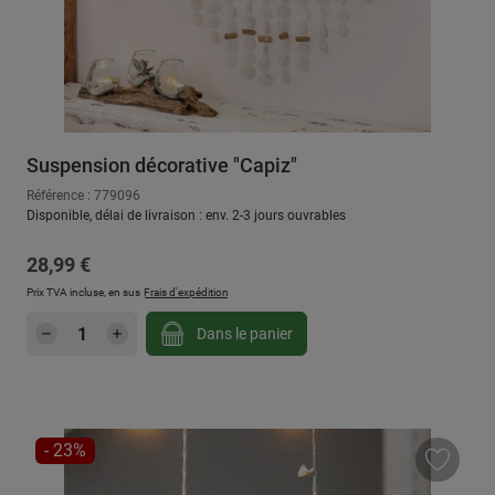
Suspension décorative "Capiz"
Référence : 779096
Disponible, délai de livraison : env. 2-3 jours ouvrables
Prix régulier :
28,99 €
Prix TVA incluse, en sus
Frais d'expédition
Quantité de produit : Entrez la quantité sou
Dans le panier
RÉDUCTION
- 23%