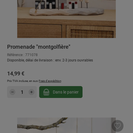
Promenade "montgolfière"
Référence : 771078
Disponible, délai de livraison : env. 2-3 jours ouvrables
Prix régulier :
14,99 €
Prix TVA incluse, en sus
Frais d'expédition
Quantité de produit : Entrez la quantité sou
Dans le panier