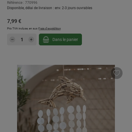
Référence : 770996
Disponible, délai de livraison : env. 2-3 jours ouvrables
Prix régulier :
7,99 €
Prix TVA incluse, en sus
Frais d'expédition
Quantité de produit : Entrez la quantité sou
Dans le panier