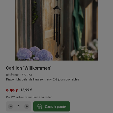
Carillon "Willkommen"
Référence : 777053
Disponible, délai de livraison : env. 2-3 jours ouvrables
Prix régulier :
Prix de vente :
13,99 €
9,99 €
Prix TVA incluse, en sus
Frais d'expédition
Quantité de produit : Entrez la quantité sou
Dans le panier