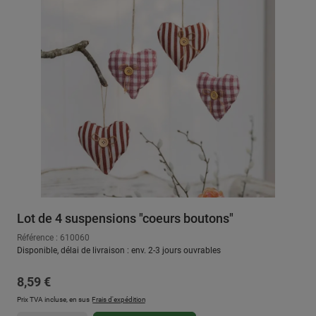
Lot de 4 suspensions "coeurs boutons"
Référence : 610060
Disponible, délai de livraison : env. 2-3 jours ouvrables
Prix régulier :
8,59 €
Prix TVA incluse, en sus
Frais d'expédition