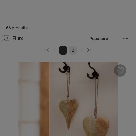
66 produits
Filtre
Page
Page
1
2