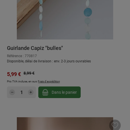
Guirlande Capiz "bulles"
Référence : 770817
Disponible, délai de livraison : env. 2-3 jours ouvrables
Prix régulier :
Prix de vente :
8,99 €
5,99 €
Prix TVA incluse, en sus
Frais d'expédition
Quantité de produit : Entrez la quantité sou
Dans le panier