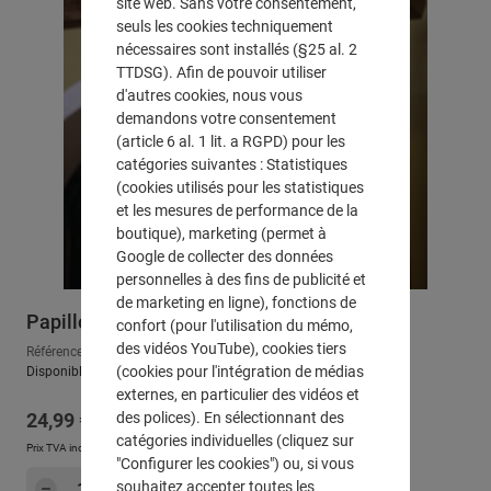
site web. Sans votre consentement,
seuls les cookies techniquement
nécessaires sont installés (§25 al. 2
TTDSG). Afin de pouvoir utiliser
d'autres cookies, nous vous
demandons votre consentement
(article 6 al. 1 lit. a RGPD) pour les
catégories suivantes : Statistiques
(cookies utilisés pour les statistiques
et les mesures de performance de la
boutique), marketing (permet à
Google de collecter des données
personnelles à des fins de publicité et
de marketing en ligne), fonctions de
Papillon LED "Shine"
confort (pour l'utilisation du mémo,
des vidéos YouTube), cookies tiers
Référence : 771157
(cookies pour l'intégration de médias
Disponible, délai de livraison : env. 2-3 jours ouvrables
externes, en particulier des vidéos et
Prix régulier :
des polices). En sélectionnant des
24,99 €
catégories individuelles (cliquez sur
Prix TVA incluse, en sus
Frais d'expédition
"Configurer les cookies") ou, si vous
Quantité de produit : Entrez la quantité sou
souhaitez accepter toutes les
Dans le panier