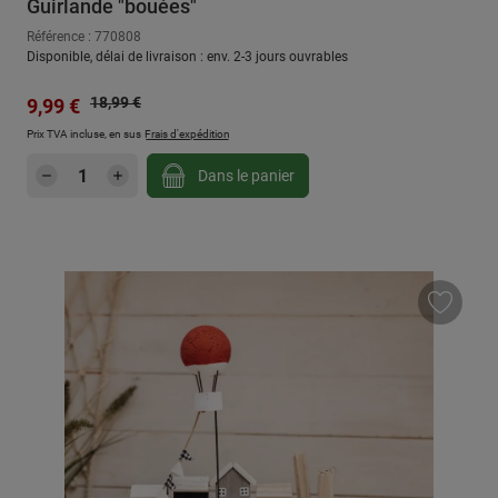
Guirlande "bouées"
Référence : 770808
Disponible, délai de livraison : env. 2-3 jours ouvrables
Prix régulier :
Prix de vente :
18,99 €
9,99 €
Prix TVA incluse, en sus
Frais d'expédition
Quantité de produit : Entrez la quantité sou
Dans le panier