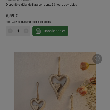
Référence : 770898
Disponible, délai de livraison : env. 2-3 jours ouvrables
Prix régulier :
6,59 €
Prix TVA incluse, en sus
Frais d'expédition
Quantité de produit : Entrez la quantité sou
Dans le panier