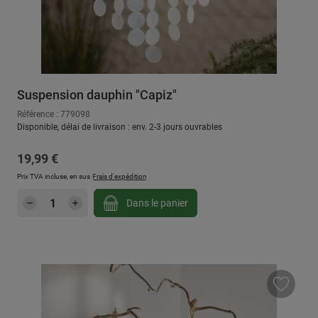
Suspension dauphin "Capiz"
Référence : 779098
Disponible, délai de livraison : env. 2-3 jours ouvrables
Prix régulier :
19,99 €
Prix TVA incluse, en sus
Frais d'expédition
Quantité de produit : Entrez la quantité sou
Dans le panier