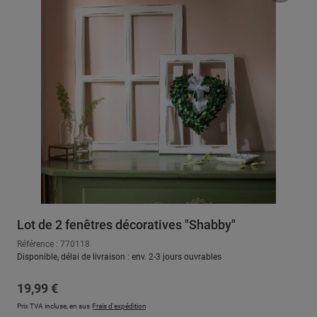
Lot de 2 fenêtres décoratives "Shabby"
Référence : 770118
Disponible, délai de livraison : env. 2-3 jours ouvrables
Prix régulier :
19,99 €
Prix TVA incluse, en sus
Frais d'expédition