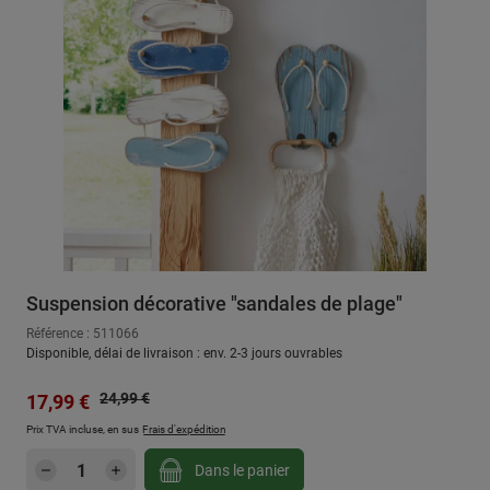
Suspension décorative "sandales de plage"
Référence : 511066
Disponible, délai de livraison : env. 2-3 jours ouvrables
Prix régulier :
Prix de vente :
24,99 €
17,99 €
Prix TVA incluse, en sus
Frais d'expédition
Quantité de produit : Entrez la quantité sou
Dans le panier