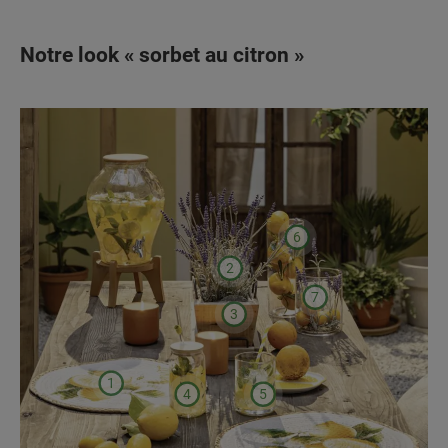
Notre look « sorbet au citron »
6
2
7
3
1
4
5