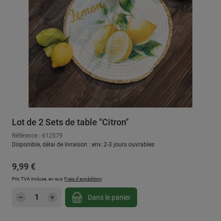
Lot de 2 Sets de table "Citron"
Référence : 612579
Disponible, délai de livraison : env. 2-3 jours ouvrables
Prix régulier :
9,99 €
Prix TVA incluse, en sus
Frais d'expédition
Quantité de produit : Entrez la quantité sou
Dans le panier