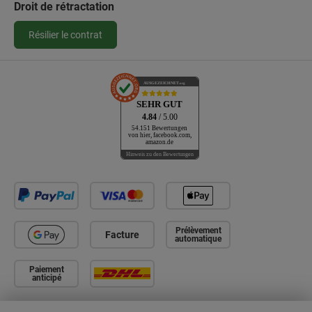
Droit de rétractation
Résilier le contrat
AUSGEZEICHNET
.org
SEHR GUT
4.84
/ 5.00
54.151 Bewertungen
von hier, facebook.com,
amazon.de
Hinweis zu den Bewertungen
Prélèvement
Facture
automatique
Paiement
anticipé
Instagram
Facebook
WhatsApp
Pinterest
YouTube
TikTok