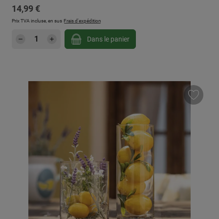
Prix régulier :
14,99 €
Prix TVA incluse, en sus
Frais d'expédition
Quantité de produit : Entrez la quantité sou
Dans le panier