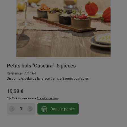
Petits bols "Cascara", 5 pièces
Référence : 771164
Disponible, délai de livraison : env. 2-3 jours ouvrables
Prix régulier :
19,99 €
Prix TVA incluse, en sus
Frais d'expédition
Quantité de produit : Entrez la quantité sou
Dans le panier