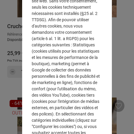
site web. Sans votre consentement,
seuls les cookies techniquement
nécessaires sont installés (§25 al. 2
TTDSG). Afin de pouvoir utiliser
Cruche "Senteur d'été"
d'autres cookies, nous vous
demandons votre consentement
Référence : 540067
(article 6 al. 1 lit. a RGPD) pour les
Disponible, délai de livraison : env. 2-3 jours ouvrables
catégories suivantes : Statistiques
(cookies utilisés pour les statistiques
Prix régulier :
25,99 €
et les mesures de performance de la
Prix TVA incluse, en sus
Frais d'expédition
boutique), marketing (permet à
Quantité de produit : Entrez la quantité sou
Google de collecter des données
Dans le panier
personnelles à des fins de publicité et
de marketing en ligne), fonctions de
confort (pour l'utilisation du mémo,
des vidéos YouTube), cookies tiers
(cookies pour l'intégration de médias
RÉDUCTION
- 64%
externes, en particulier des vidéos et
OUTLET
des polices). En sélectionnant des
catégories individuelles (cliquez sur
"Configurer les cookies") ou, si vous
souhaitez accepter toutes les