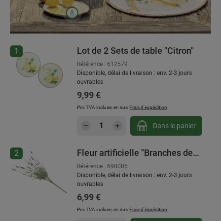
8
Lot de 2 Sets de table "Citron"
Ignorer la galerie de produits
1
Référence : 612579
Disponible, délai de livraison : env. 2-3 jours
ouvrables
Prix régulier :
9,99 €
Prix TVA incluse, en sus
Frais d'expédition
Quantité de produit : Entrez l
Dans le panier
Fleur artificielle "Branches de
2
lavande"
Référence : 690005
Disponible, délai de livraison : env. 2-3 jours
ouvrables
Prix régulier :
6,99 €
Prix TVA incluse, en sus
Frais d'expédition