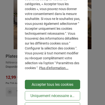
catégories, « Accepter tous les
cookies », vous pouvez nous donner
votre consentement dans la mesure
souhaitée. Si vous ne le souhaitez pas,
vous pouvez également sélectionner "
Accepter uniquement les cookies
techniquement nécessaires ". Vous
trouverez des informations détaillées
sur les différents cookies sous "
Configurer la sélection des cookies ".
Vous pouvez à tout moment modifier
Plateau "Simply White"
ou révoquer complètement votre
Référence : 590010
sélection via l'option " Paramètres des
Disponible, délai de livraison : env. 2-3 jours ouvrables
cookies ".
Plus d'information...
Prix régulier :
Prix de vente :
35,99 €
12,99 €
Prix TVA incluse, en sus
Frais d'expédition
Accepter tous les cookies
Quantité de produit : Entrez la quantité sou
Dans le panier
Uniquement nécessaire au niveau technique