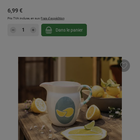
Prix régulier :
6,99 €
Prix TVA incluse, en sus
Frais d'expédition
Quantité de produit : Entrez la quantité sou
Dans le panier