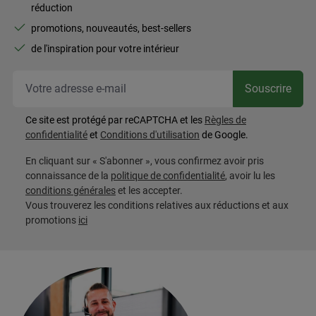
réduction
Lot de 2 verres "Citron"
5
promotions, nouveautés, best-sellers
Référence : 774100
de l'inspiration pour votre intérieur
Disponible, délai de livraison : env. 2-3 jours
ouvrables
Vot
Prix régulier :
10,99 €
Souscrire
Prix TVA incluse, en sus
Frais d'expédition
Ce site est protégé par reCAPTCHA et les
Règles de
Quantité de produit : Entrez l
Dans le panier
confidentialité
et
Conditions d'utilisation
de Google.
En cliquant sur « S'abonner », vous confirmez avoir pris
Lot de 8 citrons
6
connaissance de la
politique de confidentialité
, avoir lu les
Référence : 333063
conditions générales
et les accepter.
Indisponible pour le moment, m'avertir par e-mail
Vous trouverez les conditions relatives aux réductions et aux
promotions
ici
Prix régulier :
6,99 €
Prix TVA incluse, en sus
Frais d'expédition
Afficher les détails