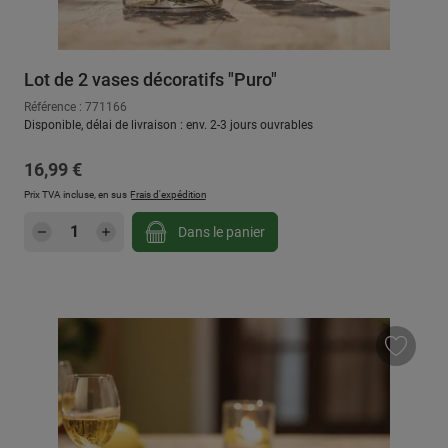
Lot de 2 vases décoratifs "Puro"
Référence : 771166
Disponible, délai de livraison : env. 2-3 jours ouvrables
Prix régulier :
16,99 €
Prix TVA incluse, en sus
Frais d'expédition
Quantité de produit : Entrez la quantité sou
Dans le panier