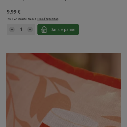
Prix régulier :
9,99 €
Prix TVA incluse, en sus
Frais d'expédition
Quantité de produit : Entrez la quantité sou
Dans le panier