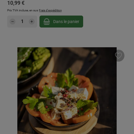
Prix régulier :
10,99 €
Prix TVA incluse, en sus
Frais d'expédition
Quantité de produit : Entrez la quantité sou
Dans le panier