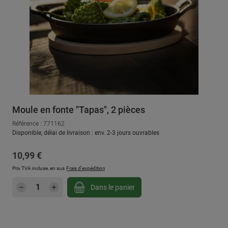
Moule en fonte "Tapas", 2 pièces
Référence : 771162
Disponible, délai de livraison : env. 2-3 jours ouvrables
Prix régulier :
10,99 €
Prix TVA incluse, en sus
Frais d'expédition
Quantité de produit : Entrez la quantité sou
Dans le panier