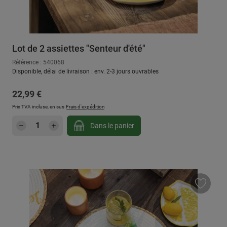
Lot de 2 assiettes "Senteur d'été"
Référence : 540068
Disponible, délai de livraison : env. 2-3 jours ouvrables
Prix régulier :
22,99 €
Prix TVA incluse, en sus
Frais d'expédition
Quantité de produit : Entrez la quantité sou
Dans le panier