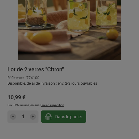
Lot de 2 verres "Citron"
Référence : 774100
Disponible, délai de livraison : env. 2-3 jours ouvrables
Prix régulier :
10,99 €
Prix TVA incluse, en sus
Frais d'expédition
Quantité de produit : Entrez la quantité sou
Dans le panier