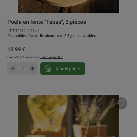
Poêle en fonte "Tapas", 2 pièces
Référence : 771163
Disponible, délai de livraison : env. 2-3 jours ouvrables
Prix régulier :
10,99 €
Prix TVA incluse, en sus
Frais d'expédition
Quantité de produit : Entrez la quantité sou
Dans le panier