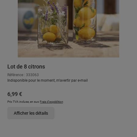
Lot de 8 citrons
Référence : 333063
Indisponible pour le moment, m'avertir par e-mail
Prix régulier :
6,99 €
Prix TVA incluse, en sus
Frais d'expédition
Afficher les détails