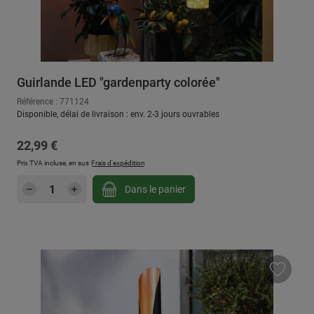
Guirlande LED "gardenparty colorée"
Référence : 771124
Disponible, délai de livraison : env. 2-3 jours ouvrables
Prix régulier :
22,99 €
Prix TVA incluse, en sus
Frais d'expédition
Quantité de produit : Entrez la quantité sou
Dans le panier