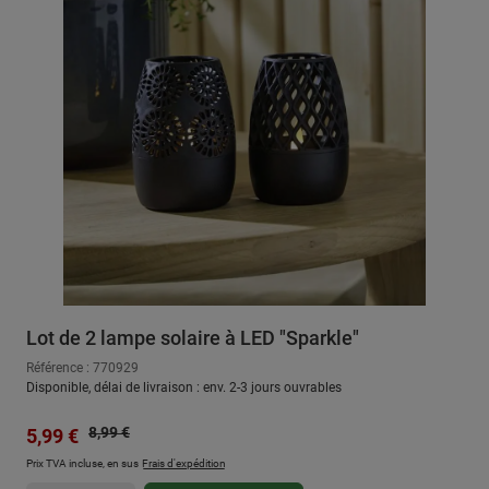
Lot de 2 lampe solaire à LED "Sparkle"
Référence : 770929
Disponible, délai de livraison : env. 2-3 jours ouvrables
Prix régulier :
Prix de vente :
8,99 €
5,99 €
Prix TVA incluse, en sus
Frais d'expédition