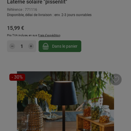
Laterne solaire "pissenlit"
Référence : 771116
Disponible, délai de livraison : env. 2-3 jours ouvrables
Prix régulier :
15,99 €
Prix TVA incluse, en sus
Frais d'expédition
Quantité de produit : Entrez la quantité sou
Dans le panier
RÉDUCTION
- 30%