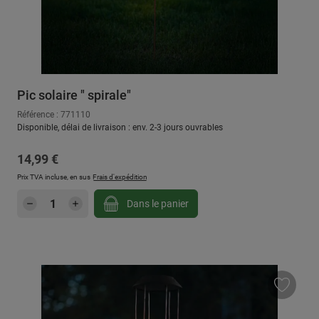
Pic solaire " spirale"
Référence : 771110
Disponible, délai de livraison : env. 2-3 jours ouvrables
Prix régulier :
14,99 €
Prix TVA incluse, en sus
Frais d'expédition
Quantité de produit : Entrez la quantité sou
Dans le panier