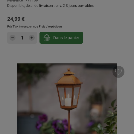
Référence : 771169
Disponible, délai de livraison : env. 2-3 jours ouvrables
Prix régulier :
24,99 €
Prix TVA incluse, en sus
Frais d'expédition
Quantité de produit : Entrez la quantité sou
Dans le panier