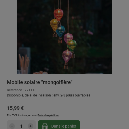
Mobile solaire "mongolfière"
Référence : 771113
Disponible, délai de livraison : env. 2-3 jours ouvrables
Prix régulier :
15,99 €
Prix TVA incluse, en sus
Frais d'expédition
Quantité de produit : Entrez la quantité sou
Dans le panier