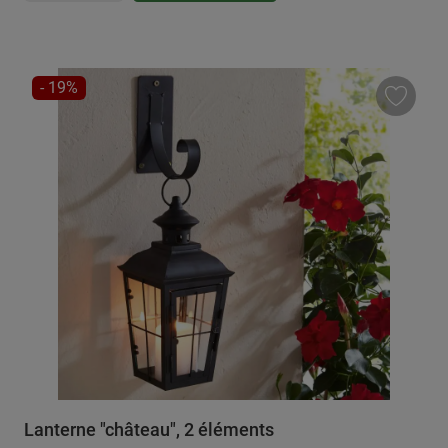
RÉDUCTION
- 19%
Lanterne "château", 2 éléments