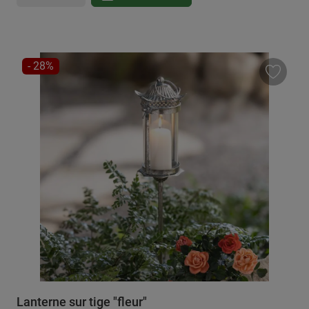
RÉDUCTION
- 28%
Lanterne sur tige "fleur"