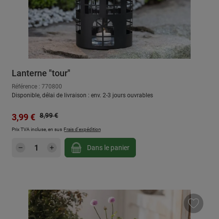
Lanterne "tour"
Référence : 770800
Disponible, délai de livraison : env. 2-3 jours ouvrables
Prix régulier :
Prix de vente :
8,99 €
3,99 €
Prix TVA incluse, en sus
Frais d'expédition
Quantité de produit : Entrez la quantité sou
Dans le panier