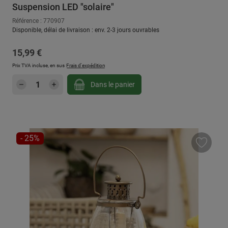
Suspension LED "solaire"
Référence : 770907
Disponible, délai de livraison : env. 2-3 jours ouvrables
Prix régulier :
15,99 €
Prix TVA incluse, en sus
Frais d'expédition
Quantité de produit : Entrez la quantité sou
Dans le panier
RÉDUCTION
- 25%