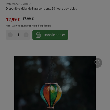
Référence : 770888
Disponible, délai de livraison : env. 2-3 jours ouvrables
Prix régulier :
Prix de vente :
17,99 €
12,99 €
Prix TVA incluse, en sus
Frais d'expédition
Quantité de produit : Entrez la quantité sou
Dans le panier