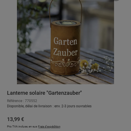
Lanterne solaire "Gartenzauber"
Référence : 770552
Disponible, délai de livraison : env. 2-3 jours ouvrables
Prix régulier :
13,99 €
Prix TVA incluse, en sus
Frais d'expédition