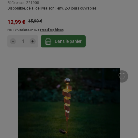
Référence : 221908
Disponible, délai de livraison : env. 2-3 jours ouvrables
Prix régulier :
Prix de vente :
15,99 €
12,99 €
Prix TVA incluse, en sus
Frais d'expédition
Quantité de produit : Entrez la quantité sou
Dans le panier