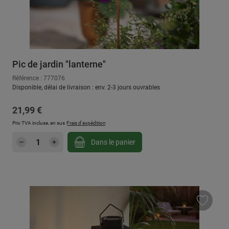
Pic de jardin "lanterne"
Référence : 777076
Disponible, délai de livraison : env. 2-3 jours ouvrables
Prix régulier :
21,99 €
Prix TVA incluse, en sus
Frais d'expédition
Quantité de produit : Entrez la quantité sou
Dans le panier