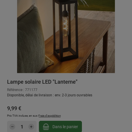
Lampe solaire LED "Lanterne"
Référence : 771177
Disponible, délai de livraison : env. 2-3 jours ouvrables
Prix régulier :
9,99 €
Prix TVA incluse, en sus
Frais d'expédition
Quantité de produit : Entrez la quantité sou
Dans le panier