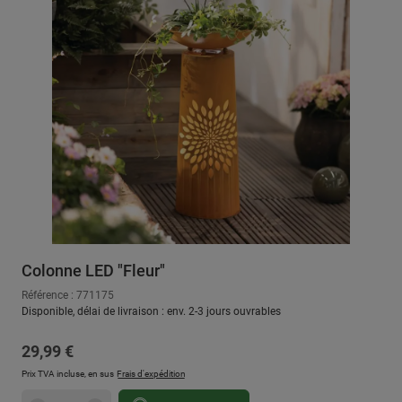
Colonne LED "Fleur"
Référence : 771175
Disponible, délai de livraison : env. 2-3 jours ouvrables
Prix régulier :
29,99 €
Prix TVA incluse, en sus
Frais d'expédition