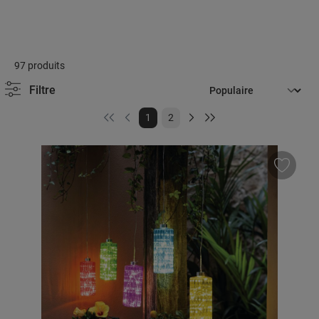
97 produits
Filtre
Page
Page
1
2