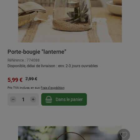
Porte-bougie "lanterne"
Référence : 774088
Disponible, délai de livraison : env. 2-3 jours ouvrables
Prix régulier :
Prix de vente :
7,99 €
5,99 €
Prix TVA incluse, en sus
Frais d'expédition
Quantité de produit : Entrez la quantité sou
Dans le panier