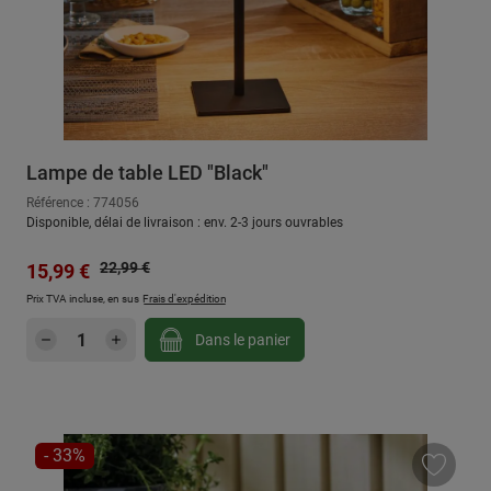
Lampe de table LED "Black"
Référence : 774056
Disponible, délai de livraison : env. 2-3 jours ouvrables
Prix régulier :
Prix de vente :
22,99 €
15,99 €
Prix TVA incluse, en sus
Frais d'expédition
Quantité de produit : Entrez la quantité sou
Dans le panier
RÉDUCTION
- 33%