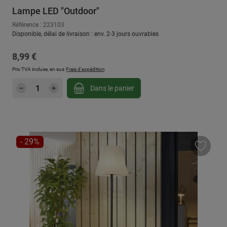
Lampe LED "Outdoor"
Référence : 223103
Disponible, délai de livraison : env. 2-3 jours ouvrables
Prix régulier :
8,99 €
Prix TVA incluse, en sus
Frais d'expédition
Quantité de produit : Entrez la quantité sou
Dans le panier
RÉDUCTION
- 29%