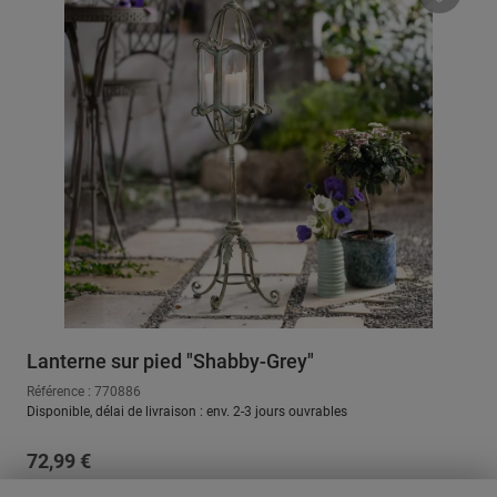
Lanterne sur pied "Shabby-Grey"
Référence : 770886
Disponible, délai de livraison : env. 2-3 jours ouvrables
Prix régulier :
72,99 €
Prix TVA incluse, en sus
Frais d'expédition