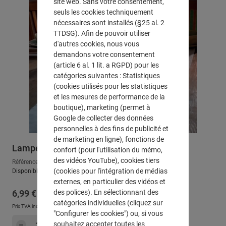
site web. Sans votre consentement,
seuls les cookies techniquement
nécessaires sont installés (§25 al. 2
TTDSG). Afin de pouvoir utiliser
d'autres cookies, nous vous
demandons votre consentement
(article 6 al. 1 lit. a RGPD) pour les
catégories suivantes : Statistiques
(cookies utilisés pour les statistiques
et les mesures de performance de la
boutique), marketing (permet à
Google de collecter des données
personnelles à des fins de publicité et
de marketing en ligne), fonctions de
Lampe de table solaire LED "Grey"
confort (pour l'utilisation du mémo,
des vidéos YouTube), cookies tiers
Référence : 771178
(cookies pour l'intégration de médias
Disponible, délai de livraison : env. 2-3 jours ouvrables
externes, en particulier des vidéos et
Prix régulier :
des polices). En sélectionnant des
6,99 €
catégories individuelles (cliquez sur
Prix TVA incluse, en sus
Frais d'expédition
"Configurer les cookies") ou, si vous
Quantité de produit : Entrez la quantité sou
souhaitez accepter toutes les
Dans le panier