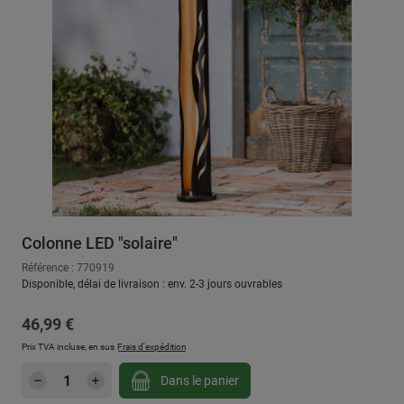
Colonne LED "solaire"
Référence : 770919
Disponible, délai de livraison : env. 2-3 jours ouvrables
Prix régulier :
46,99 €
Prix TVA incluse, en sus
Frais d'expédition
Quantité de produit : Entrez la quantité sou
Dans le panier