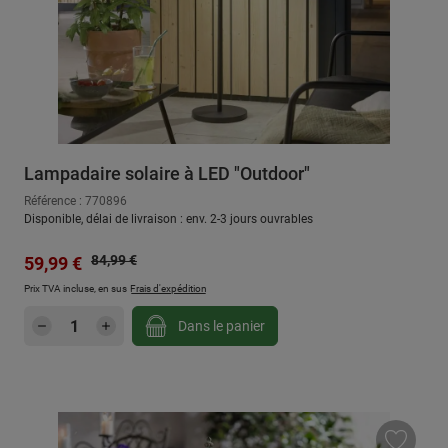
Lampadaire solaire à LED "Outdoor"
Référence : 770896
Disponible, délai de livraison : env. 2-3 jours ouvrables
Prix régulier :
Prix de vente :
84,99 €
59,99 €
Prix TVA incluse, en sus
Frais d'expédition
Quantité de produit : Entrez la quantité sou
Dans le panier