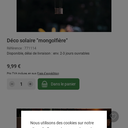
Déco solaire "mongolfière"
Référence : 771114
Disponible, délai de livraison : env. 2-3 jours ouvrables
Prix régulier :
9,99 €
Prix TVA incluse, en sus
Frais d'expédition
Quantité de produit : Entrez la quantité sou
Dans le panier
Nous utilisons des cookies sur notre