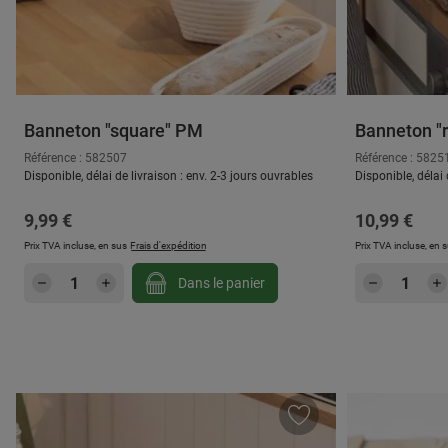
Banneton "square" PM
Banneton "r
Référence : 582507
Référence : 5825
Disponible, délai de livraison : env. 2-3 jours ouvrables
Disponible, délai 
Prix régulier :
Prix régulier
9,99 €
10,99 €
Prix TVA incluse, en sus
Frais d'expédition
Prix TVA incluse, en 
Quantité de produit : Entrez la quantité
Quantité
Dans le panier