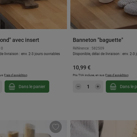
ond" avec insert
Banneton "baguette"
10
Référence : 582509
de livraison : env. 2-3 jours ouvrables
Disponible, délai de livraison : env. 2-3
 :
Prix régulier :
10,99 €
sus
Frais d'expédition
Prix TVA incluse, en sus
Frais d'expédition
 souhaitée ou utilisez les boutons pour au
 de produit : Entrez la quantité souhaitée 
Quantité de produit 
Dans le panier
Dans le p