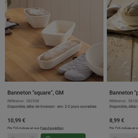
Banneton "square", GM
Banneton "p
Référence : 582508
Référence : 5810
Disponible, délai de livraison : env. 2-3 jours ouvrables
Disponible, délai 
Prix régulier :
Prix régulier
10,99 €
8,99 €
Prix TVA incluse, en sus
Frais d'expédition
Prix TVA incluse, en 