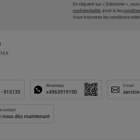
En cliquant sur « S'abonner », vou
confidentialité
, avoir lu les
conditio
Vous trouverez les conditions rela
s
 16 h
WhatsApp
E-mail
 - 915135
+4963919150
service
e contact
z-nous dès maintenant