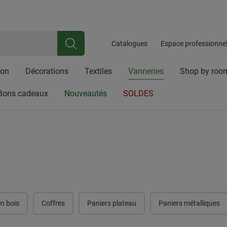
iale riche en traditions, spécialisée dans les articles en osier, les acces
ez ici pour
Newsletter
Inscrivez-vous et bénéficiez d'une réduction de 10 %
Catalogues
Espace professionne
con
Décorations
Textiles
Vanneries
Shop by roo
Bons cadeaux
Nouveautés
SOLDES
en bois
Coffres
Paniers plateau
Paniers métalliques