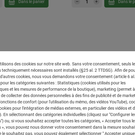
 souhaitée ou utilisez les boutons pour au
 de produit : Entrez la quantité souhaitée 
Quantité de produit 
Dans le panier
Dans le p
ilisons des cookies sur notre site web. Sans votre consentement, seuls l
 techniquement nécessaires sont installés (§25 al. 2 TTDSG). Afin de po
r d'autres cookies, nous vous demandons votre consentement (article 6 al. 1
our les catégories suivantes : Statistiques (cookies utilisés pour les
iques et les mesures de performance de la boutique), marketing (permet à
de collecter des données personnelles à des fins de publicité et de marke
 fonctions de confort (pour l'utilisation du mémo, des vidéos YouTube), co
cookies pour l'intégration de médias externes, en particulier des vidéos et 
). En sélectionnant des catégories individuelles (cliquez sur "Configurer le
") ou, si vous souhaitez accepter toutes les catégories, « Accepter tous le
s », vous pouvez nous donner votre consentement dans la mesure souhait
e le souhaitez pas, vous pouvez également sélectionner " Accepter uniqu