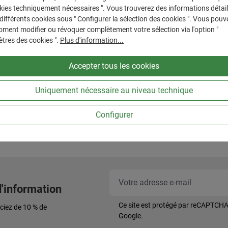
kies techniquement nécessaires ". Vous trouverez des informations détail
 différents cookies sous " Configurer la sélection des cookies ". Vous pouv
ment modifier ou révoquer complètement votre sélection via l'option "
tres des cookies ".
Plus d'information...
Accepter tous les cookies
 souhaitée ou utilisez les boutons pour au
Uniquement nécessaire au niveau technique
Configurer
d'information
Ce site est protégé par reCAPTCHA
ciez de 10 % de
Google.