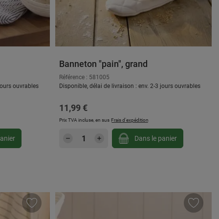
Banneton "pain", grand
Référence : 581005
 jours ouvrables
Disponible, délai de livraison : env. 2-3 jours ouvrables
Prix régulier :
11,99 €
Prix TVA incluse, en sus
Frais d'expédition
gmenter ou diminuer la quantité.
ou utilisez les boutons pour augmenter ou d
: Entrez la quantité souhaitée ou utilisez
Quantité de produit : Entrez la
anier
Dans le panier