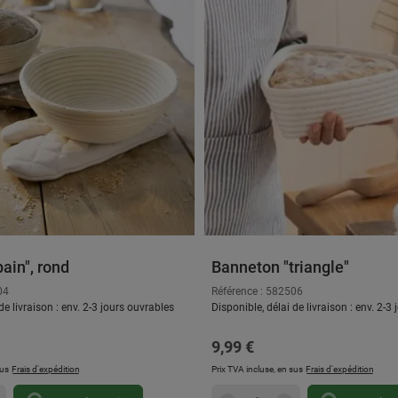
ain", rond
Banneton "triangle"
04
Référence : 582506
de livraison : env. 2-3 jours ouvrables
Disponible, délai de livraison : env. 2-3
 :
Prix régulier :
9,99 €
sus
Frais d'expédition
Prix TVA incluse, en sus
Frais d'expédition