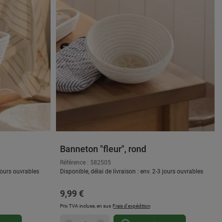
Banneton "fleur", rond
Référence : 582505
 jours ouvrables
Disponible, délai de livraison : env. 2-3 jours ouvrables
Prix régulier :
9,99 €
Prix TVA incluse, en sus
Frais d'expédition