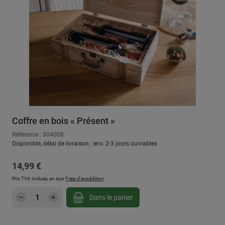
Coffre en bois « Présent »
Référence : 504008
Disponible, délai de livraison : env. 2-3 jours ouvrables
Prix régulier :
14,99 €
Prix TVA incluse, en sus
Frais d'expédition
Quantité de produit : Entrez la quantité sou
Dans le panier