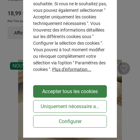
souhaitée. Si vous ne le souhaitez pas,
vous pouvez également sélectionner "
Prix régulier :
18,99 €
Accepter uniquement les cookies
Prix TVA incluse, en sus
Frais d'expédition
techniquement nécessaires ". Vous
trouverez des informations détaillées
Afficher les détails
sur les différents cookies sous "
Configurer la sélection des cookies ".
Vous pouvez à tout moment modifier
ou révoquer complètement votre
sélection via l'option " Paramètres des
NOUVEAU
cookies ".
Plus d'information...
Accepter tous les cookies
Uniquement nécessaire au niveau technique
Configurer