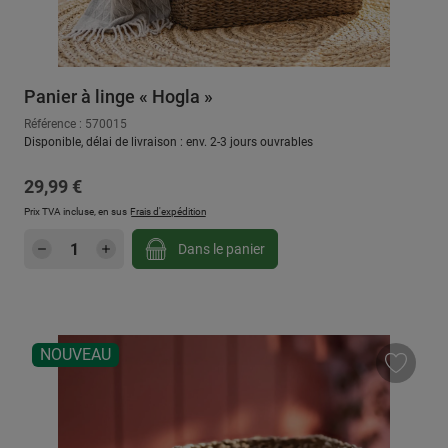
Panier à linge « Hogla »
Référence : 570015
Disponible, délai de livraison : env. 2-3 jours ouvrables
Prix régulier :
29,99 €
Prix TVA incluse, en sus
Frais d'expédition
Quantité de produit : Entrez la quantité sou
Dans le panier
NOUVEAU