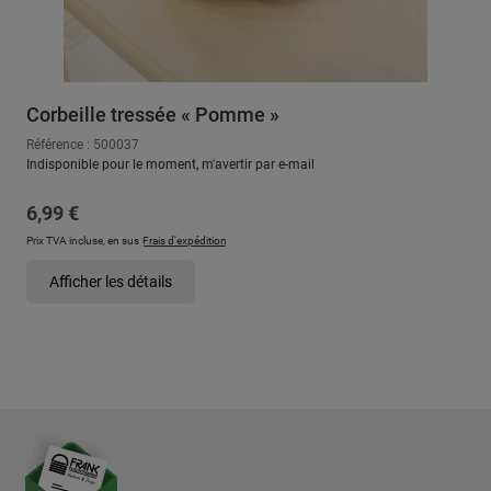
Corbeille tressée « Pomme »
Référence : 500037
Indisponible pour le moment, m'avertir par e-mail
Prix régulier :
6,99 €
Prix TVA incluse, en sus
Frais d'expédition
Afficher les détails