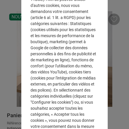
d'autres cookies, nous vous
demandons votre consentement
NOUVEAU
(article 6 al. 1 lit. a RGPD) pour les
catégories suivantes : Statistiques
(cookies utilisés pour les statistiques
et les mesures de performance de la
boutique), marketing (permet à
Google de collecter des données
personnelles à des fins de publicité et
de marketing en ligne), fonctions de
confort (pour l'utilisation du mémo,
des vidéos YouTube), cookies tiers
(cookies pour l'intégration de médias
externes, en particulier des vidéos et
des polices). En sélectionnant des
catégories individuelles (cliquez sur
"Configurer les cookies") ou, si vous
souhaitez accepter toutes les
catégories, « Accepter tous les
Panier à provisions « Quilted Red »
cookies », vous pouvez nous donner
Référence : 540102
votre consentement dans la mesure
Indisponible pour le moment, m'avertir par e-mail