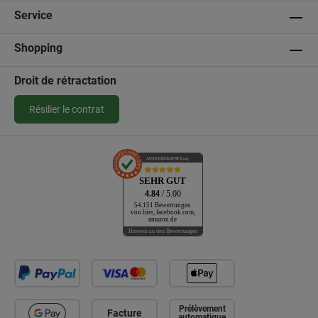
Service
Shopping
Droit de rétractation
Résilier le contrat
AUSGEZEICHNET
.org
SEHR GUT
4.84
/ 5.00
54.151 Bewertungen
von hier, facebook.com,
amazon.de
Hinweis zu den Bewertungen
Prélèvement
Facture
automatique