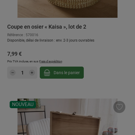
Coupe en osier « Kaisa », lot de 2
Référence : 570016
Disponible, délai de livraison : env. 2-3 jours ouvrables
Prix régulier :
7,99 €
Prix TVA incluse, en sus
Frais d'expédition
Quantité de produit : Entrez la quantité sou
Dans le panier
NOUVEAU