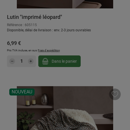
Lutin "imprimé léopard"
Référence : 605115
Disponible, délai de livraison : env. 2-3 jours ouvrables
Prix régulier :
6,99 €
Prix TVA incluse, en sus
Frais d'expédition
Quantité de produit : Entrez la quantité sou
Dans le panier
NOUVEAU