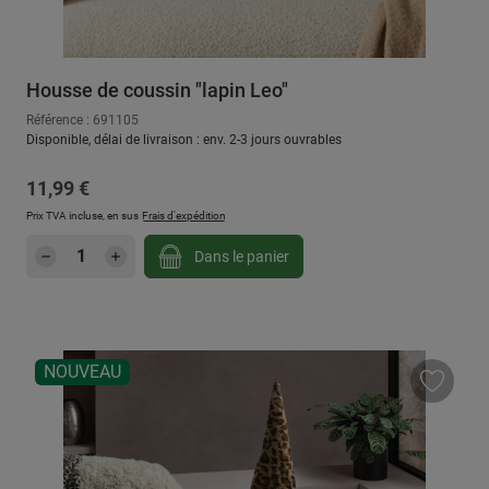
Housse de coussin "lapin Leo"
Référence : 691105
Disponible, délai de livraison : env. 2-3 jours ouvrables
Prix régulier :
11,99 €
Prix TVA incluse, en sus
Frais d'expédition
Quantité de produit : Entrez la quantité sou
Dans le panier
NOUVEAU