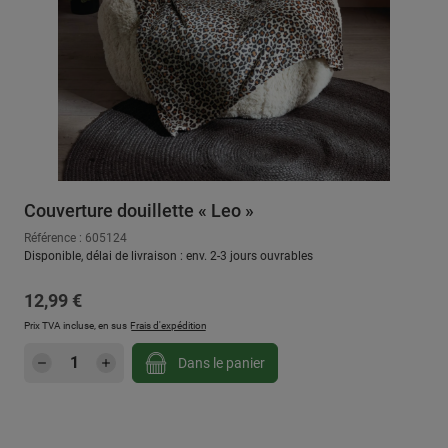
Couverture douillette « Leo »
Référence : 605124
Disponible, délai de livraison : env. 2-3 jours ouvrables
Prix régulier :
12,99 €
Prix TVA incluse, en sus
Frais d'expédition
Quantité de produit : Entrez la quantité sou
Dans le panier