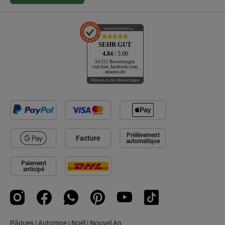
AUSGEZEICHNET
.org
SEHR GUT
4.84
/ 5.00
54.151 Bewertungen
von hier, facebook.com,
amazon.de
Hinweis zu den Bewertungen
Prélèvement
Facture
automatique
Paiement
anticipé
Instagram
Facebook
WhatsApp
Pinterest
YouTube
TikTok
Pâques
|
Automne
|
Noël
|
Nouvel An