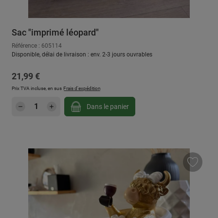
Sac "imprimé léopard"
Référence : 605114
Disponible, délai de livraison : env. 2-3 jours ouvrables
Prix régulier :
21,99 €
Prix TVA incluse, en sus
Frais d'expédition
Quantité de produit : Entrez la quantité sou
Dans le panier