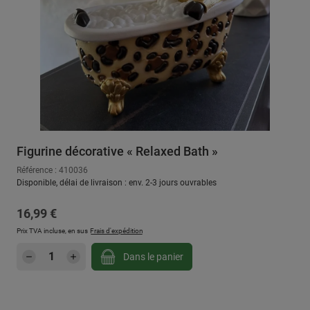
Figurine décorative « Relaxed Bath »
Référence : 410036
Disponible, délai de livraison : env. 2-3 jours ouvrables
Prix régulier :
16,99 €
Prix TVA incluse, en sus
Frais d'expédition
Quantité de produit : Entrez la quantité sou
Dans le panier