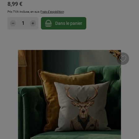
Prix régulier :
8,99 €
Prix TVA incluse, en sus
Frais d'expédition
Quantité de produit : Entrez la quantité sou
Dans le panier