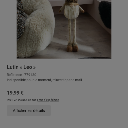
Lutin « Leo »
Référence : 779130
Indisponible pour le moment, m'avertir par e-mail
Prix régulier :
19,99 €
Prix TVA incluse, en sus
Frais d'expédition
Afficher les détails