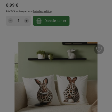
Prix régulier :
8,99 €
Prix TVA incluse, en sus
Frais d'expédition
Quantité de produit : Entrez la quantité sou
Dans le panier