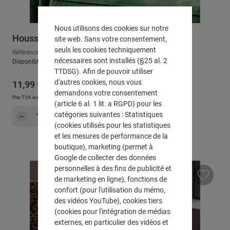
Nous utilisons des cookies sur notre
Housse de coussin "Cerf Léo"
site web. Sans votre consentement,
seuls les cookies techniquement
Référence : 410037
nécessaires sont installés (§25 al. 2
Disponible, délai de livraison : env. 2-3 jours ouvrables
TTDSG). Afin de pouvoir utiliser
d'autres cookies, nous vous
Prix régulier :
11,99 €
demandons votre consentement
Prix TVA incluse, en sus
Frais d'expédition
(article 6 al. 1 lit. a RGPD) pour les
Quantité de produit : Entrez la quantité sou
catégories suivantes : Statistiques
Dans le panier
(cookies utilisés pour les statistiques
et les mesures de performance de la
boutique), marketing (permet à
Google de collecter des données
personnelles à des fins de publicité et
de marketing en ligne), fonctions de
confort (pour l'utilisation du mémo,
des vidéos YouTube), cookies tiers
(cookies pour l'intégration de médias
externes, en particulier des vidéos et