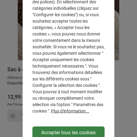
des polices). En sélectionnant des
catégories individuelles (cliquez sur
"Configurer les cookies") ou, si vous
souhaitez accepter toutes les
catégories, « Accepter tous les
cookies », vous pouvez nous donner
votre consentement dans la mesure
souhaitée. Si vous ne le souhaitez pas,
vous pouvez également sélectionner "
Accepter uniquement les cookies
techniquement nécessaires ". Vous
Sac à main "Not a pillow"
trouverez des informations détaillées
Référence : 605112
sur les différents cookies sous "
Disponible, délai de livraison : env. 2-3 jours ouvrables
Configurer la sélection des cookies ".
Vous pouvez à tout moment modifier
Prix régulier :
12,99 €
ou révoquer complètement votre
sélection via l'option " Paramètres des
Prix TVA incluse, en sus
Frais d'expédition
cookies ".
Plus d'information...
Quantité de produit : Entrez la quantité sou
Dans le panier
Accepter tous les cookies