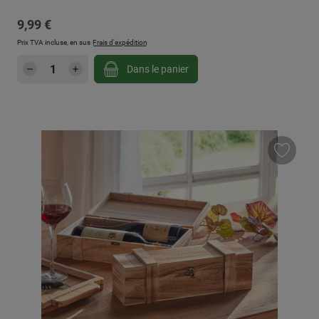
Prix régulier :
9,99 €
Prix TVA incluse, en sus
Frais d'expédition
Quantité de produit : Entrez la quantité sou
Dans le panier