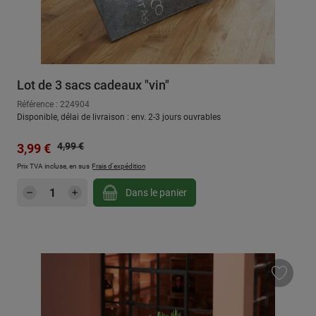
Lot de 3 sacs cadeaux "vin"
Référence : 224904
Disponible, délai de livraison : env. 2-3 jours ouvrables
Prix régulier :
Prix de vente :
4,99 €
3,99 €
Prix TVA incluse, en sus
Frais d'expédition
Quantité de produit : Entrez la quantité sou
Dans le panier