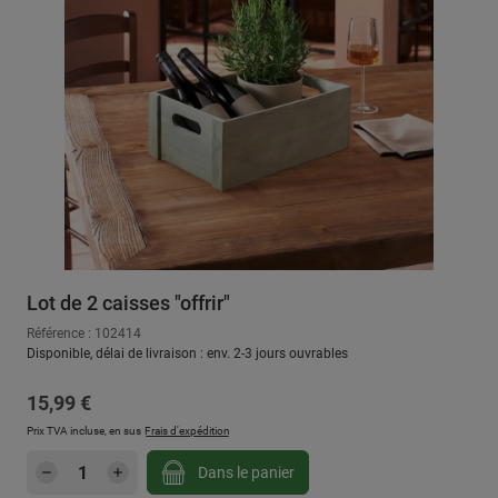
Lot de 2 caisses "offrir"
Référence : 102414
Disponible, délai de livraison : env. 2-3 jours ouvrables
Prix régulier :
15,99 €
Prix TVA incluse, en sus
Frais d'expédition
Quantité de produit : Entrez la quantité sou
Dans le panier