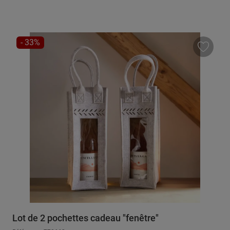
RÉDUCTION
- 33%
Lot de 2 pochettes cadeau "fenêtre"