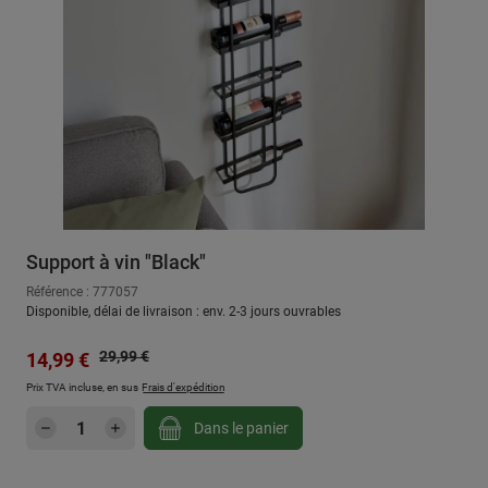
Support à vin "Black"
Référence : 777057
Disponible, délai de livraison : env. 2-3 jours ouvrables
Prix régulier :
Prix de vente :
29,99 €
14,99 €
Prix TVA incluse, en sus
Frais d'expédition
Quantité de produit : Entrez la quantité sou
Dans le panier