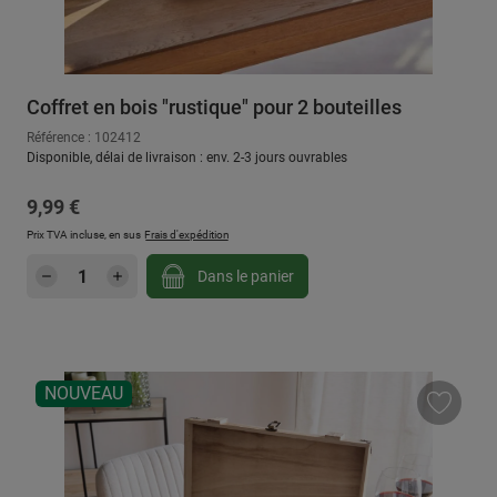
Coffret en bois "rustique" pour 2 bouteilles
Référence : 102412
Disponible, délai de livraison : env. 2-3 jours ouvrables
Prix régulier :
9,99 €
Prix TVA incluse, en sus
Frais d'expédition
Quantité de produit : Entrez la quantité sou
Dans le panier
NOUVEAU