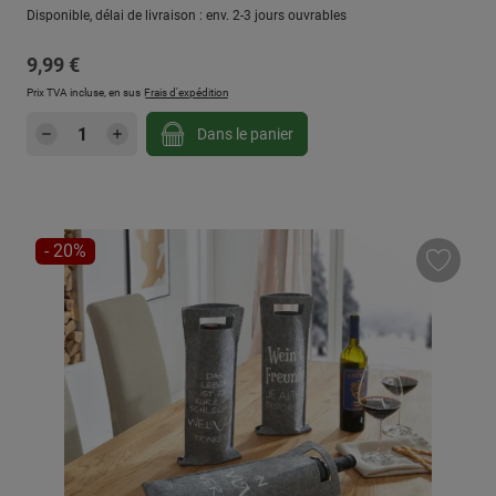
Disponible, délai de livraison : env. 2-3 jours ouvrables
Prix régulier :
9,99 €
Prix TVA incluse, en sus
Frais d'expédition
Quantité de produit : Entrez la quantité sou
Dans le panier
RÉDUCTION
- 20%