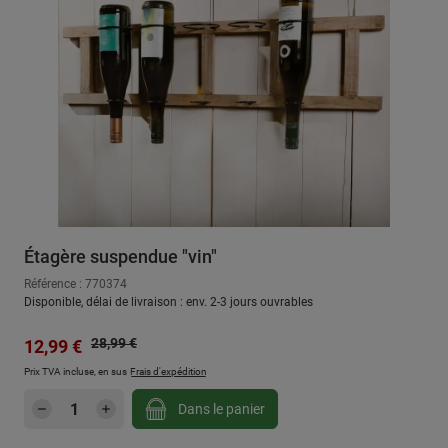
Étagère suspendue "vin"
Référence : 770374
Disponible, délai de livraison : env. 2-3 jours ouvrables
Prix régulier :
Prix de vente :
28,99 €
12,99 €
Prix TVA incluse, en sus
Frais d'expédition
Quantité de produit : Entrez la quantité sou
Dans le panier