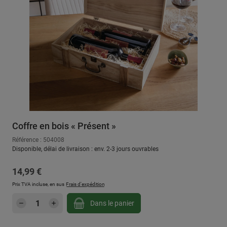
Coffre en bois « Présent »
Référence : 504008
Disponible, délai de livraison : env. 2-3 jours ouvrables
Prix régulier :
14,99 €
Prix TVA incluse, en sus
Frais d'expédition
Quantité de produit : Entrez la quantité sou
Dans le panier