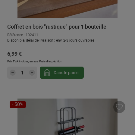
Coffret en bois "rustique" pour 1 bouteille
Référence : 102411
Disponible, délai de livraison : env. 2-3 jours ouvrables
Prix régulier :
6,99 €
Prix TVA incluse, en sus
Frais d'expédition
Quantité de produit : Entrez la quantité sou
Dans le panier
RÉDUCTION
- 50%