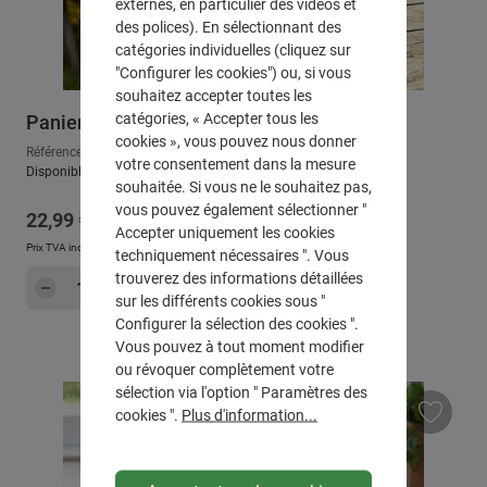
externes, en particulier des vidéos et
des polices). En sélectionnant des
catégories individuelles (cliquez sur
"Configurer les cookies") ou, si vous
souhaitez accepter toutes les
catégories, « Accepter tous les
Panier porte-bouteilles "métal"
cookies », vous pouvez nous donner
Référence : 222048
votre consentement dans la mesure
Disponible, délai de livraison : env. 2-3 jours ouvrables
souhaitée. Si vous ne le souhaitez pas,
vous pouvez également sélectionner "
Prix régulier :
22,99 €
Accepter uniquement les cookies
Prix TVA incluse, en sus
Frais d'expédition
techniquement nécessaires ". Vous
Quantité de produit : Entrez la quantité sou
trouverez des informations détaillées
Dans le panier
sur les différents cookies sous "
Configurer la sélection des cookies ".
Vous pouvez à tout moment modifier
ou révoquer complètement votre
sélection via l'option " Paramètres des
cookies ".
Plus d'information...