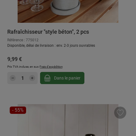
Rafraîchisseur "style béton", 2 pcs
Référence : 775012
Disponible, délai de livraison : env. 2-3 jours ouvrables
Prix régulier :
9,99 €
Prix TVA incluse, en sus
Frais d'expédition
Quantité de produit : Entrez la quantité sou
Dans le panier
RÉDUCTION
- 55%