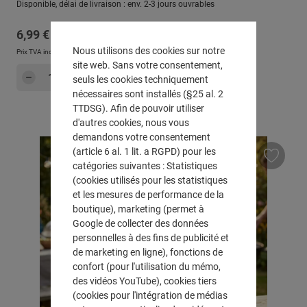
Disponible, délai de livraison : env. 2-3 jours ouvrables
Prix régulier :
6,99 €
Nous utilisons des cookies sur notre
Prix TVA incluse, en sus
Frais d'expédition
site web. Sans votre consentement,
Quantité de produit : Entrez la quantité sou
Dans le panier
seuls les cookies techniquement
nécessaires sont installés (§25 al. 2
TTDSG). Afin de pouvoir utiliser
d'autres cookies, nous vous
demandons votre consentement
(article 6 al. 1 lit. a RGPD) pour les
catégories suivantes : Statistiques
(cookies utilisés pour les statistiques
et les mesures de performance de la
boutique), marketing (permet à
Google de collecter des données
personnelles à des fins de publicité et
de marketing en ligne), fonctions de
confort (pour l'utilisation du mémo,
des vidéos YouTube), cookies tiers
(cookies pour l'intégration de médias