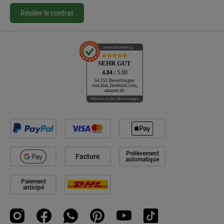
Résilier le contrat
AUSGEZEICHNET
.org
SEHR GUT
4.84
/ 5.00
54.151 Bewertungen
von hier, facebook.com,
amazon.de
Hinweis zu den Bewertungen
Prélèvement
Facture
automatique
Paiement
anticipé
Instagram
Facebook
WhatsApp
Pinterest
YouTube
TikTok