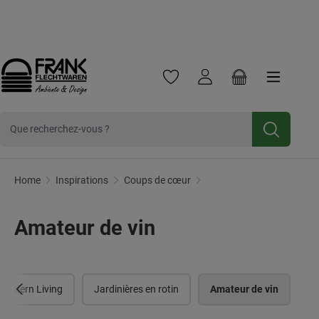
Frank Flechtwaren
Frank Handels GmbH & Co. KG est une entreprise commerc
Cliquez ici pour
Newsletter
Inscrivez-vous et bénéficiez d'une
Passer au contenu principal
réduction de 10 %.
Vous avez 0 articles dans votre 
Le panier contien
Amateur de vin
Home
Inspirations
Coups de cœur
Amateur de vin
Modern Living
Jardinières en rotin
Amateur de vin