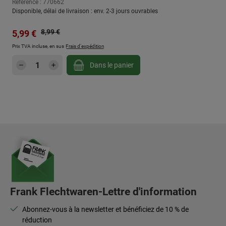
Référence : 770662
Disponible, délai de livraison : env. 2-3 jours ouvrables
Prix régulier :
Prix de vente :
8,99 €
5,99 €
Prix TVA incluse, en sus
Frais d'expédition
Quantité de produit : Entrez la quantité sou
Dans le panier
Frank Flechtwaren-Lettre d'information
Abonnez-vous à la newsletter et bénéficiez de 10 % de
réduction