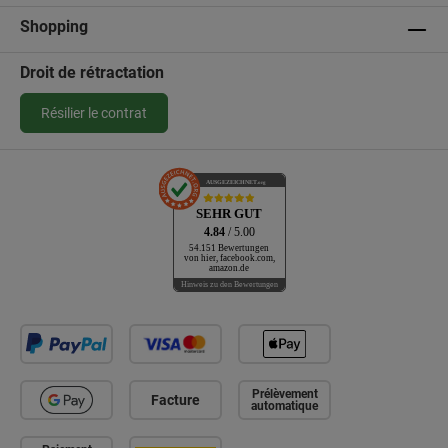
Shopping
Droit de rétractation
Résilier le contrat
AUSGEZEICHNET
.org
SEHR GUT
4.84
/ 5.00
54.151 Bewertungen
von hier, facebook.com,
amazon.de
Hinweis zu den Bewertungen
Prélèvement
Facture
automatique