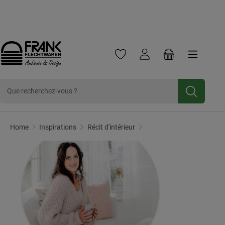
Frank Flechtwaren
Frank Handels GmbH & Co. KG est une entreprise commerc
Cliquez ici pour
Newsletter
Inscrivez-vous et bénéficiez d'une
Passer au contenu principal
réduction de 10 %.
Vous avez 0 articles dans votre 
Le panier contien
Rhomeandstyle
Home
Inspirations
Récit d'intérieur