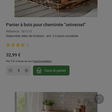
Panier à bois pour cheminée "universel"
Référence : 507215
Disponible, délai de livraison : env. 2-3 jours ouvrables
Note moyenne de 4 sur 5 étoiles
Prix régulier :
32,99 €
Prix TVA incluse, en sus
Frais d'expédition
Quantité de produit : Entrez la quantité sou
Dans le panier