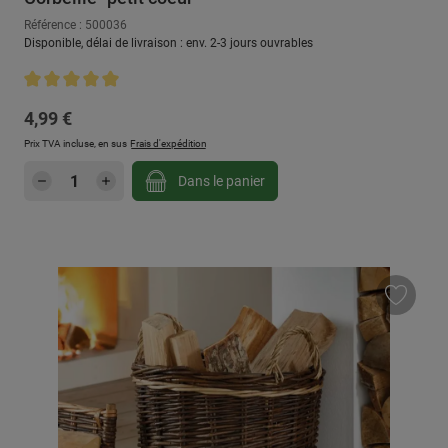
Référence : 500036
Disponible, délai de livraison : env. 2-3 jours ouvrables
Note moyenne de 5 sur 5 étoiles
Prix régulier :
4,99 €
Prix TVA incluse, en sus
Frais d'expédition
Quantité de produit : Entrez la quantité sou
Dans le panier