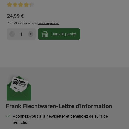
Note moyenne de 4.25 sur 5 étoiles
Prix régulier :
24,99 €
Prix TVA incluse, en sus
Frais d'expédition
Quantité de produit : Entrez la quantité sou
Dans le panier
Frank Flechtwaren-Lettre d'information
Abonnez-vous à la newsletter et bénéficiez de 10 % de
réduction