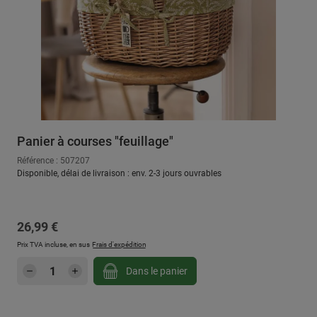
Panier à courses "feuillage"
Référence : 507207
Disponible, délai de livraison : env. 2-3 jours ouvrables
Prix régulier :
26,99 €
Prix TVA incluse, en sus
Frais d'expédition
Quantité de produit : Entrez la quantité sou
Dans le panier