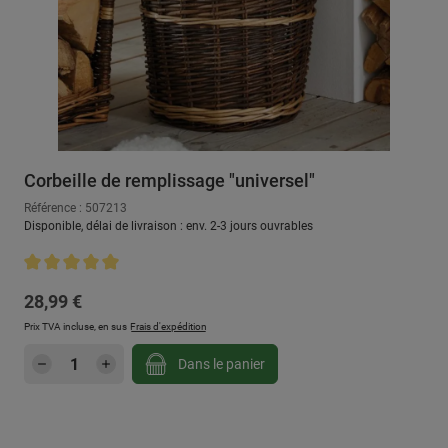
Corbeille de remplissage "universel"
Référence : 507213
Disponible, délai de livraison : env. 2-3 jours ouvrables
Note moyenne de 5 sur 5 étoiles
Prix régulier :
28,99 €
Prix TVA incluse, en sus
Frais d'expédition
Quantité de produit : Entrez la quantité sou
Dans le panier