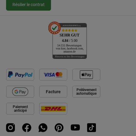
Résilier le contrat
AUSGEZEICHNET
.org
SEHR GUT
4.84
/ 5.00
54.151 Bewertungen
von hier, facebook.com,
amazon.de
Hinweis zu den Bewertungen
Prélèvement
Facture
automatique
Paiement
anticipé
Instagram
Facebook
WhatsApp
Pinterest
YouTube
TikTok