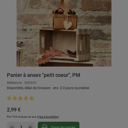
Panier à anses "petit coeur", PM
Référence : 500035
Disponible, délai de livraison : env. 2-3 jours ouvrables
Note moyenne de 5 sur 5 étoiles
Prix régulier :
2,99 €
Prix TVA incluse, en sus
Frais d'expédition
Quantité de produit : Entrez la quantité sou
Dans le panier