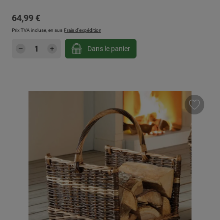
Prix régulier :
64,99 €
Prix TVA incluse, en sus
Frais d'expédition
Quantité de produit : Entrez la quantité sou
Dans le panier