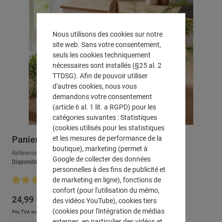
Nous utilisons des cookies sur notre
site web. Sans votre consentement,
seuls les cookies techniquement
nécessaires sont installés (§25 al. 2
TTDSG). Afin de pouvoir utiliser
d'autres cookies, nous vous
demandons votre consentement
(article 6 al. 1 lit. a RGPD) pour les
catégories suivantes : Statistiques
(cookies utilisés pour les statistiques
et les mesures de performance de la
Panier à courses "bicolore"
boutique), marketing (permet à
Référence : 507212
Google de collecter des données
Disponible, délai de livraison : env. 2-3 jours ouvrables
personnelles à des fins de publicité et
de marketing en ligne), fonctions de
confort (pour l'utilisation du mémo,
Note moyenne de 5 sur 5 étoiles
Prix régulier :
24,99 €
des vidéos YouTube), cookies tiers
(cookies pour l'intégration de médias
Prix TVA incluse, en sus
Frais d'expédition
externes, en particulier des vidéos et