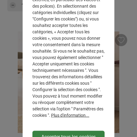
Quantité de produit : Entrez la quantité sou
Dans le panier
des polices). En sélectionnant des
catégories individuelles (cliquez sur
"Configurer les cookies") ou, si vous
souhaitez accepter toutes les
catégories, « Accepter tous les
cookies », vous pouvez nous donner
votre consentement dans la mesure
souhaitée. Si vous ne le souhaitez pas,
vous pouvez également sélectionner "
Accepter uniquement les cookies
techniquement nécessaires ". Vous
trouverez des informations détaillées
sur les différents cookies sous "
Configurer la sélection des cookies ".
Vous pouvez à tout moment modifier
ou révoquer complètement votre
sélection via l'option " Paramètres des
cookies ".
Plus d'information...
Accepter tous les cookies