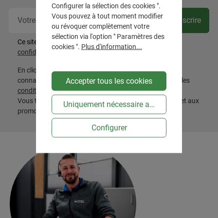
Configurer la sélection des cookies ".
Vot
Vous pouvez à tout moment modifier
Souscrire
ou révoquer complètement votre
sélection via l'option " Paramètres des
Ce site est protégé par reCAPTCHA et les
Règles de
cookies ".
Plus d'information...
confidentialité
et
Conditions d'utilisation
de Google.
En cliquant sur « S'abonner », vous confirmez avoir pris
Accepter tous les cookies
connaissance de la
politique de confidentialité
, avoir lu les
conditions générales
et les accepter.
Vous trouverez les conditions relatives aux réductions et aux
Uniquement nécessaire au niveau technique
promotions
ici
Configurer