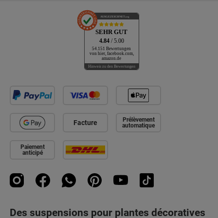
AUSGEZEICHNET
.org
SEHR GUT
4.84
/ 5.00
54.151 Bewertungen
von hier, facebook.com,
amazon.de
Hinweis zu den Bewertungen
Prélèvement
Facture
automatique
Paiement
anticipé
Instagram
Facebook
WhatsApp
Pinterest
YouTube
TikTok
Des suspensions pour plantes décoratives