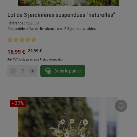
Lot de 3 jardinières suspendues "naturelles"
Référence : 522308
Disponible, délai de livraison : env. 2-3 jours ouvrables
Note moyenne de 5 sur 5 étoiles
Prix régulier :
Prix de vente :
22,99 €
16,99 €
Prix TVA incluse, en sus
Frais d'expédition
Quantité de produit : Entrez la quantité sou
Dans le panier
RÉDUCTION
- 32%