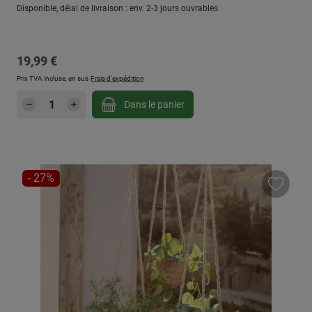
Disponible, délai de livraison : env. 2-3 jours ouvrables
Prix régulier :
19,99 €
Prix TVA incluse, en sus
Frais d'expédition
Quantité de produit : Entrez la quantité sou
Dans le panier
RÉDUCTION
- 27%