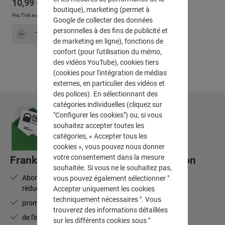
Prix régulier :
10,99 €
boutique), marketing (permet à
Prix TVA incluse, en sus
Frais d'expédition
Google de collecter des données
Quantité de produit : Entrez la quantité sou
personnelles à des fins de publicité et
Dans le panier
de marketing en ligne), fonctions de
confort (pour l'utilisation du mémo,
des vidéos YouTube), cookies tiers
(cookies pour l'intégration de médias
externes, en particulier des vidéos et
des polices). En sélectionnant des
catégories individuelles (cliquez sur
"Configurer les cookies") ou, si vous
souhaitez accepter toutes les
catégories, « Accepter tous les
cookies », vous pouvez nous donner
votre consentement dans la mesure
Frank Flechtwaren-Lettre d'information
souhaitée. Si vous ne le souhaitez pas,
Abonnez-vous à la newsletter et bénéficiez de 10 % de
vous pouvez également sélectionner "
réduction
Accepter uniquement les cookies
techniquement nécessaires ". Vous
promotions, nouveautés, best-sellers
trouverez des informations détaillées
de l'inspiration pour votre intérieur
sur les différents cookies sous "