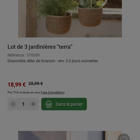
Lot de 3 jardinières "terra"
Référence : 570009
Disponible, délai de livraison : env. 2-3 jours ouvrables
Prix régulier :
Prix de vente :
25,99 €
18,99 €
Prix TVA incluse, en sus
Frais d'expédition
Quantité de produit : Entrez la quantité sou
Dans le panier