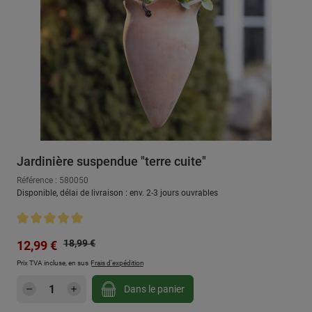
Jardinière suspendue "terre cuite"
Référence : 580050
Disponible, délai de livraison : env. 2-3 jours ouvrables
Note moyenne de 5 sur 5 étoiles
Prix régulier :
Prix de vente :
18,99 €
12,99 €
Prix TVA incluse, en sus
Frais d'expédition
Quantité de produit : Entrez la quantité sou
Dans le panier