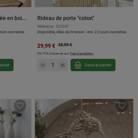
née en bois
Rideau de porte "coton"
Référence : 522307
 jours ouvrables
Disponible, délai de livraison : env. 2-3 jours ouvrables
Prix régulier :
Prix de vente :
48,99 €
29,99 €
Prix TVA incluse, en sus
Frais d'expédition
gmenter ou diminuer la quantité.
ou utilisez les boutons pour augmenter ou d
: Entrez la quantité souhaitée ou utilisez
Quantité de produit : Entrez la
anier
Dans le panier