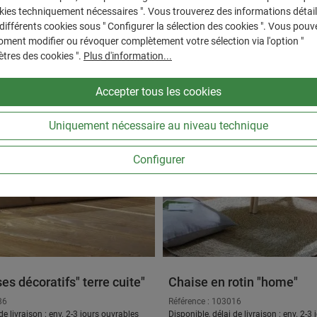
kies techniquement nécessaires ". Vous trouverez des informations détail
 différents cookies sous " Configurer la sélection des cookies ". Vous pouv
N
ment modifier ou révoquer complètement votre sélection via l'option "
tres des cookies ".
Plus d'information...
Accepter tous les cookies
Uniquement nécessaire au niveau technique
Configurer
es décoratifs" terre cuite"
Chaise en rotin "home"
86
Référence : 103016
de livraison : env. 2-3 jours ouvrables
Disponible, délai de livraison : env. 2-3