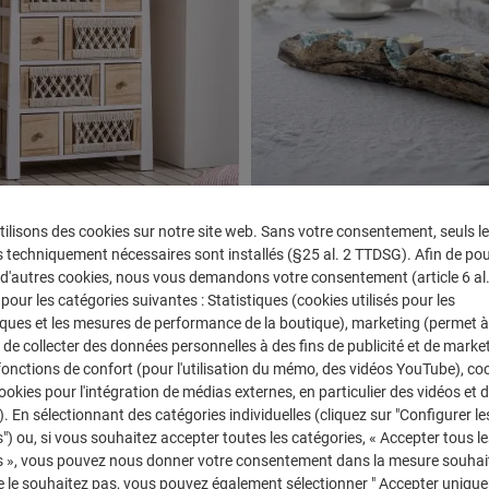
ilisons des cookies sur notre site web. Sans votre consentement, seuls l
macramé "
Bougeoir "bois de racine"
 techniquement nécessaires sont installés (§25 al. 2 TTDSG). Afin de po
r d'autres cookies, nous vous demandons votre consentement (article 6 al. 1
18
Référence : 779079
de livraison : env. 2-3 jours ouvrables
Disponible, délai de livraison : env. 2-3
our les catégories suivantes : Statistiques (cookies utilisés pour les
iques et les mesures de performance de la boutique), marketing (permet à
Prix régulier :
 :
Prix de vente :
59,99 €
34,99 €
de collecter des données personnelles à des fins de publicité et de marke
 fonctions de confort (pour l'utilisation du mémo, des vidéos YouTube), co
sus
Frais d'expédition
Prix TVA incluse, en sus
Frais d'expédition
cookies pour l'intégration de médias externes, en particulier des vidéos et 
 souhaitée ou utilisez les boutons pour au
 de produit : Entrez la quantité souhaitée 
Quantité de produit 
). En sélectionnant des catégories individuelles (cliquez sur "Configurer le
Dans le panier
Dans le p
") ou, si vous souhaitez accepter toutes les catégories, « Accepter tous le
s », vous pouvez nous donner votre consentement dans la mesure souhait
e le souhaitez pas, vous pouvez également sélectionner " Accepter uniqu