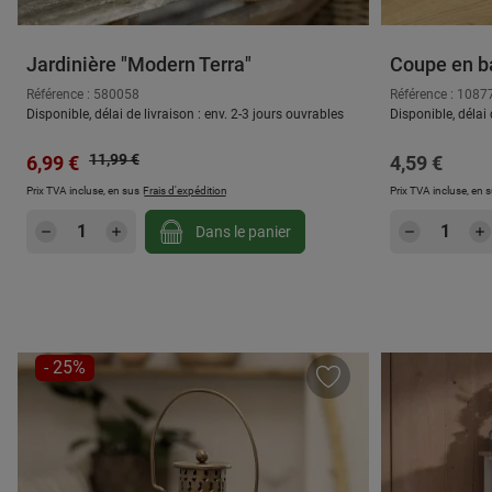
Jardinière "Modern Terra"
Coupe en b
Référence : 580058
Référence : 1087
Disponible, délai de livraison : env. 2-3 jours ouvrables
Disponible, délai 
Prix régulier :
Prix de vente :
11,99 €
Prix régulier
6,99 €
4,59 €
Prix TVA incluse, en sus
Frais d'expédition
Prix TVA incluse, en 
Quantité de produit : Entrez la quantité
Quantité
Dans le panier
RÉDUCTION
- 25%