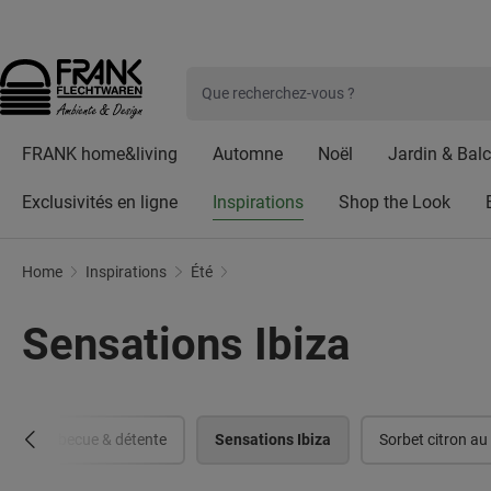
Frank Flechtwaren
Frank Handels GmbH & Co. KG est une entreprise commerc
Cliqu
ser au contenu principal
Passer à la recherche
Passer à la navigation principale
FRANK home&living
Automne
Noël
Jardin & Bal
Exclusivités en ligne
Inspirations
Shop the Look
Sensations Ibiza
Home
Inspirations
Été
Sensations Ibiza
Barbecue & détente
Sensations Ibiza
Sorbet citron au