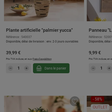
Plante artificielle "palmier yucca"
Panneau "Li
Référence : 540037
Référence : 5200
Disponible, délai de livraison : env. 2-3 jours ouvrables
Disponible, délai 
Prix régulier :
Prix régulier
39,99 €
9,99 €
Prix TVA incluse, en sus
Frais d'expédition
Prix TVA incluse, en 
Quantité de produit : Entrez la quantité
Quantité
Dans le panier
RÉDUCTIO
- 58%
OUTLET