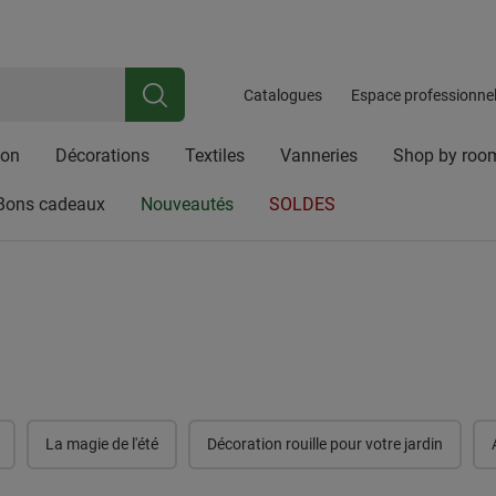
iale riche en traditions, spécialisée dans les articles en osier, les acces
ez ici pour
Newsletter
Inscrivez-vous et bénéficiez d'une réduction de 10 %
Catalogues
Espace professionne
con
Décorations
Textiles
Vanneries
Shop by roo
Bons cadeaux
Nouveautés
SOLDES
La magie de l'été
Décoration rouille pour votre jardin