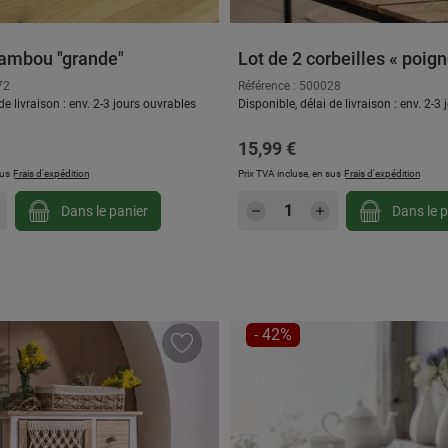
ambou "grande"
Lot de 2 corbeilles « poig
»
72
Référence : 500028
de livraison : env. 2-3 jours ouvrables
Disponible, délai de livraison : env. 2-3
 :
Prix régulier :
15,99 €
sus
Frais d'expédition
Prix TVA incluse, en sus
Frais d'expédition
 souhaitée ou utilisez les boutons pour au
 de produit : Entrez la quantité souhaitée 
Quantité de produit 
Dans le panier
Dans le p
RÉDUCTION
- 42%