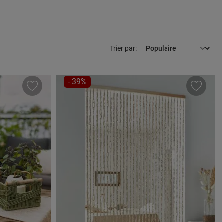
Trier par:
RÉDUCTION
- 39%