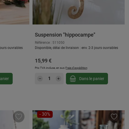
Suspension "hippocampe"
Référence : 511050
 jours ouvrables
Disponible, délai de livraison : env. 2-3 jours ouvrables
Prix régulier :
15,99 €
Prix TVA incluse, en sus
Frais d'expédition
gmenter ou diminuer la quantité.
ou utilisez les boutons pour augmenter ou d
: Entrez la quantité souhaitée ou utilisez
Quantité de produit : Entrez la
anier
Dans le panier
RÉDUCTION
- 30%