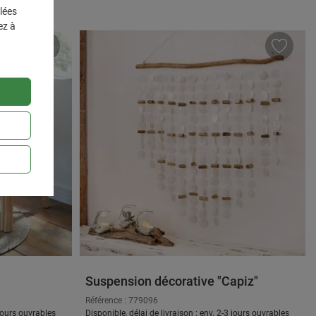
lées
ez à
Suspension décorative "Capiz"
Référence : 779096
 jours ouvrables
Disponible, délai de livraison : env. 2-3 jours ouvrables