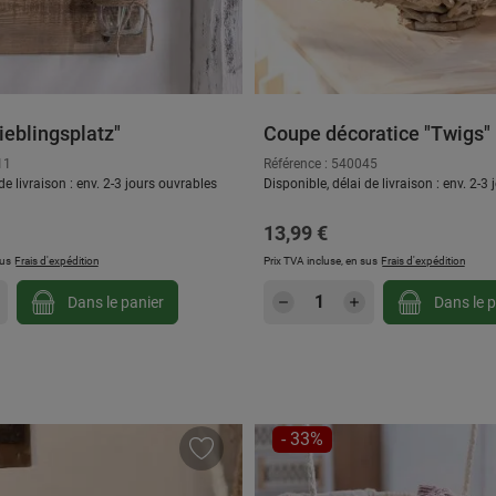
eblingsplatz"
Coupe décoratice "Twigs"
11
Référence : 540045
de livraison : env. 2-3 jours ouvrables
Disponible, délai de livraison : env. 2-3
 :
Prix régulier :
13,99 €
sus
Frais d'expédition
Prix TVA incluse, en sus
Frais d'expédition
 souhaitée ou utilisez les boutons pour au
 de produit : Entrez la quantité souhaitée 
Quantité de produit 
Dans le panier
Dans le p
N
RÉDUCTION
- 33%