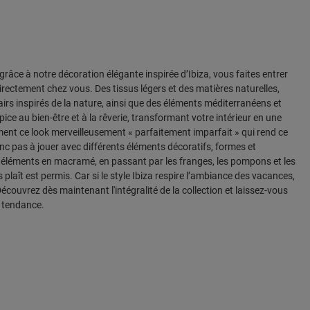
 grâce à notre décoration élégante inspirée d’Ibiza, vous faites entrer
e directement chez vous. Des tissus légers et des matières naturelles,
irs inspirés de la nature, ainsi que des éléments méditerranéens et
ce au bien-être et à la rêverie, transformant votre intérieur en une
tement ce look merveilleusement « parfaitement imparfait » qui rend ce
onc pas à jouer avec différents éléments décoratifs, formes et
x éléments en macramé, en passant par les franges, les pompons et les
s plaît est permis. Car si le style Ibiza respire l’ambiance des vacances,
Découvrez dès maintenant l'intégralité de la collection et laissez-vous
k tendance.