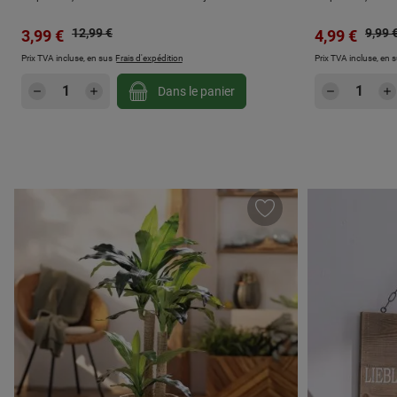
Prix régulier :
Prix r
Prix de vente :
12,99 €
Prix de vent
9,99 
3,99 €
4,99 €
Prix TVA incluse, en sus
Frais d'expédition
Prix TVA incluse, en 
Quantité de produit : Entrez la quantité
Quantité
Dans le panier