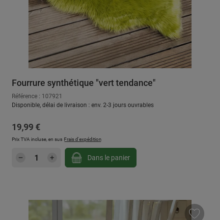
Fourrure synthétique "vert tendance"
Référence : 107921
Disponible, délai de livraison : env. 2-3 jours ouvrables
Prix régulier :
19,99 €
Prix TVA incluse, en sus
Frais d'expédition
Quantité de produit : Entrez la quantité sou
Dans le panier