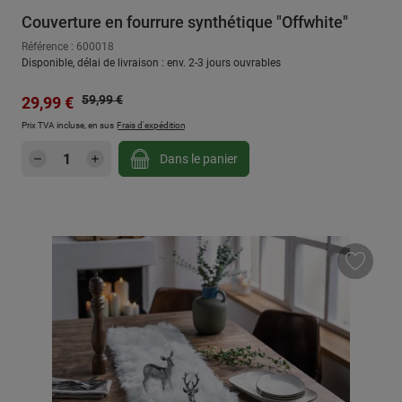
Couverture en fourrure synthétique "Offwhite"
Référence : 600018
Disponible, délai de livraison : env. 2-3 jours ouvrables
Prix régulier :
Prix de vente :
59,99 €
29,99 €
Prix TVA incluse, en sus
Frais d'expédition
Quantité de produit : Entrez la quantité sou
Dans le panier