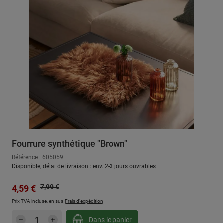
Fourrure synthétique "Brown"
Référence : 605059
Disponible, délai de livraison : env. 2-3 jours ouvrables
Prix régulier :
Prix de vente :
7,99 €
4,59 €
Prix TVA incluse, en sus
Frais d'expédition
Quantité de produit : Entrez la quantité sou
Dans le panier