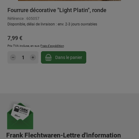
Fourrure décorative "Light Platin", ronde
Référence : 605057
Disponible, délai de livraison : env. 2-3 jours ouvrables
Prix régulier :
7,99 €
Prix TVA incluse, en sus
Frais d'expédition
Quantité de produit : Entrez la quantité sou
Dans le panier
Frank Flechtwaren-Lettre d'information