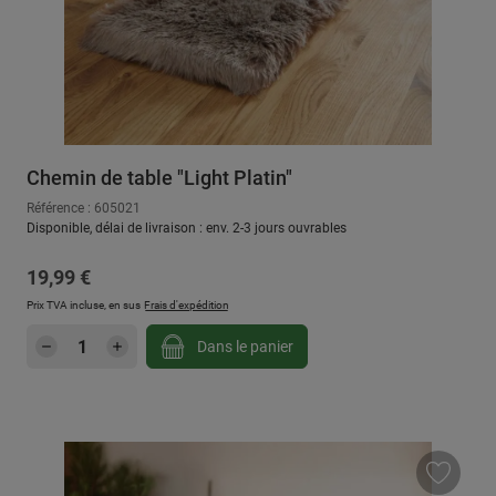
Chemin de table "Light Platin"
Référence : 605021
Disponible, délai de livraison : env. 2-3 jours ouvrables
Prix régulier :
19,99 €
Prix TVA incluse, en sus
Frais d'expédition
Quantité de produit : Entrez la quantité sou
Dans le panier