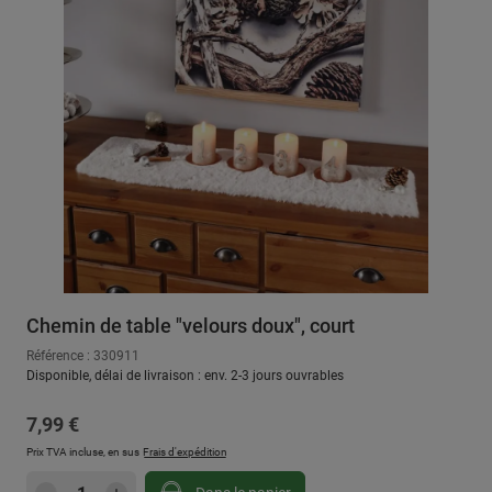
Chemin de table "velours doux", court
Référence : 330911
Disponible, délai de livraison : env. 2-3 jours ouvrables
Prix régulier :
7,99 €
Prix TVA incluse, en sus
Frais d'expédition
Quantité de produit : Entrez la quantité sou