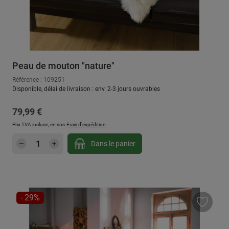
Peau de mouton "nature"
Référence : 109251
Disponible, délai de livraison : env. 2-3 jours ouvrables
Prix régulier :
79,99 €
Prix TVA incluse, en sus
Frais d'expédition
Quantité de produit : Entrez la quantité sou
Dans le panier
RÉDUCTION
- 29%