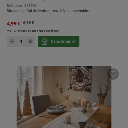
Référence : 612556
Disponible, délai de livraison : env. 2-3 jours ouvrables
Prix régulier :
Prix de vente :
6,99 €
4,99 €
Prix TVA incluse, en sus
Frais d'expédition
Quantité de produit : Entrez la quantité sou
Dans le panier