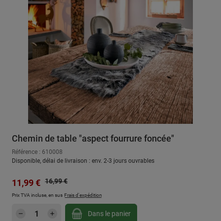
Chemin de table "aspect fourrure foncée"
Référence : 610008
Disponible, délai de livraison : env. 2-3 jours ouvrables
Prix régulier :
Prix de vente :
16,99 €
11,99 €
Prix TVA incluse, en sus
Frais d'expédition
Quantité de produit : Entrez la quantité sou
Dans le panier