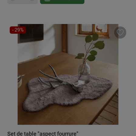
RÉDUCTION
- 29%
Set de table "aspect fourrure"