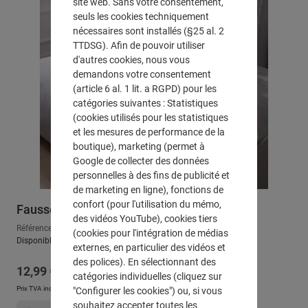
site web. Sans votre consentement,
seuls les cookies techniquement
nécessaires sont installés (§25 al. 2
TTDSG). Afin de pouvoir utiliser
d'autres cookies, nous vous
demandons votre consentement
(article 6 al. 1 lit. a RGPD) pour les
catégories suivantes : Statistiques
(cookies utilisés pour les statistiques
et les mesures de performance de la
boutique), marketing (permet à
Google de collecter des données
personnelles à des fins de publicité et
de marketing en ligne), fonctions de
confort (pour l'utilisation du mémo,
Fausse fourrure "mouton"
des vidéos YouTube), cookies tiers
Référence : 337636
(cookies pour l'intégration de médias
Disponible, délai de livraison : env. 2-3 jours ouvrables
externes, en particulier des vidéos et
des polices). En sélectionnant des
Prix régulier :
12,99 €
catégories individuelles (cliquez sur
Prix TVA incluse, en sus
Frais d'expédition
"Configurer les cookies") ou, si vous
souhaitez accepter toutes les