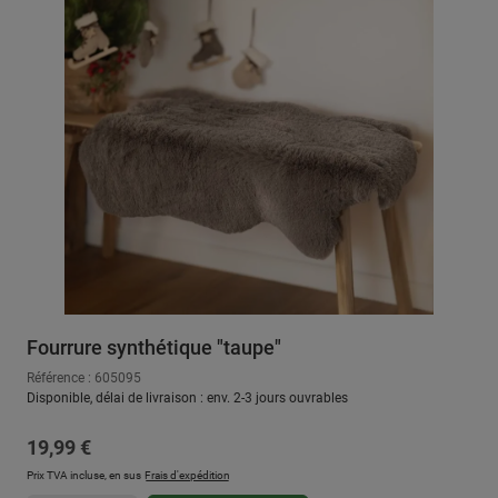
Fourrure synthétique "taupe"
Référence : 605095
Disponible, délai de livraison : env. 2-3 jours ouvrables
Prix régulier :
19,99 €
Prix TVA incluse, en sus
Frais d'expédition