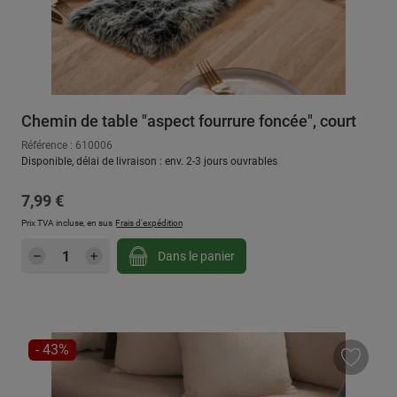
Chemin de table "aspect fourrure foncée", court
Référence : 610006
Disponible, délai de livraison : env. 2-3 jours ouvrables
Prix régulier :
7,99 €
Prix TVA incluse, en sus
Frais d'expédition
Quantité de produit : Entrez la quantité sou
Dans le panier
RÉDUCTION
- 43%