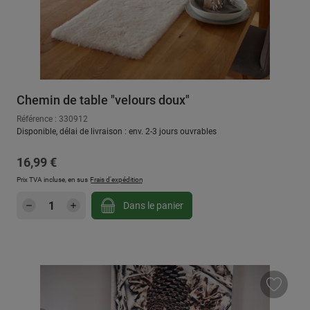
Chemin de table "velours doux"
Référence : 330912
Disponible, délai de livraison : env. 2-3 jours ouvrables
Prix régulier :
16,99 €
Prix TVA incluse, en sus
Frais d'expédition
Quantité de produit : Entrez la quantité sou
Dans le panier