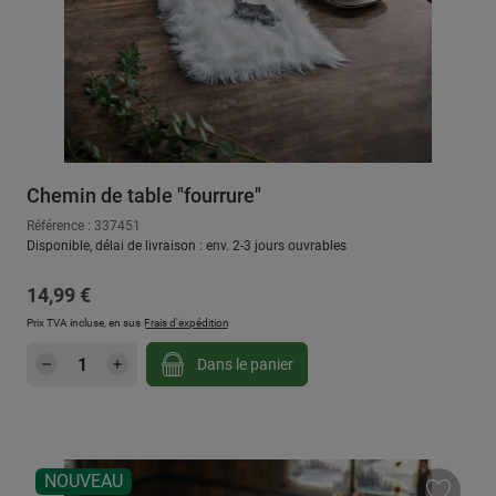
Chemin de table "fourrure"
Référence : 337451
Disponible, délai de livraison : env. 2-3 jours ouvrables
Prix régulier :
14,99 €
Prix TVA incluse, en sus
Frais d'expédition
Quantité de produit : Entrez la quantité sou
Dans le panier
NOUVEAU