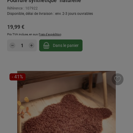
Fourrure synthétique "naturelle"
Référence : 107922
Disponible, délai de livraison : env. 2-3 jours ouvrables
Prix régulier :
19,99 €
Prix TVA incluse, en sus
Frais d'expédition
Quantité de produit : Entrez la quantité sou
Dans le panier
RÉDUCTION
- 41%