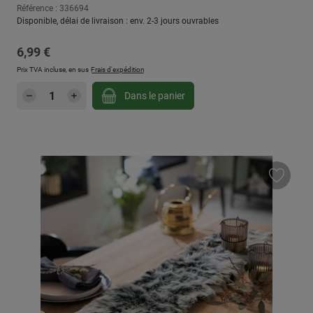
Référence : 336694
Disponible, délai de livraison : env. 2-3 jours ouvrables
Prix régulier :
6,99 €
Prix TVA incluse, en sus
Frais d'expédition
Quantité de produit : Entrez la quantité sou
Dans le panier