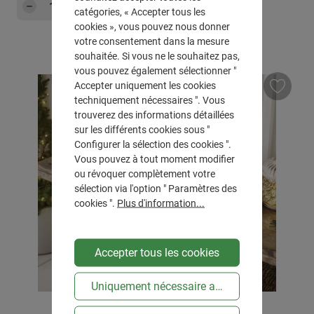
Quantité de produit : Entrez la quantité sou
Dans le panier
catégories, « Accepter tous les
cookies », vous pouvez nous donner
votre consentement dans la mesure
souhaitée. Si vous ne le souhaitez pas,
vous pouvez également sélectionner "
Accepter uniquement les cookies
techniquement nécessaires ". Vous
trouverez des informations détaillées
sur les différents cookies sous "
Configurer la sélection des cookies ".
Vous pouvez à tout moment modifier
ou révoquer complètement votre
sélection via l'option " Paramètres des
cookies ".
Plus d'information...
Accepter tous les cookies
Uniquement nécessaire au niveau technique