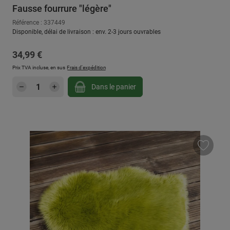
Fausse fourrure "légère"
Référence : 337449
Disponible, délai de livraison : env. 2-3 jours ouvrables
Prix régulier :
34,99 €
Prix TVA incluse, en sus
Frais d'expédition
Quantité de produit : Entrez la quantité sou
Dans le panier