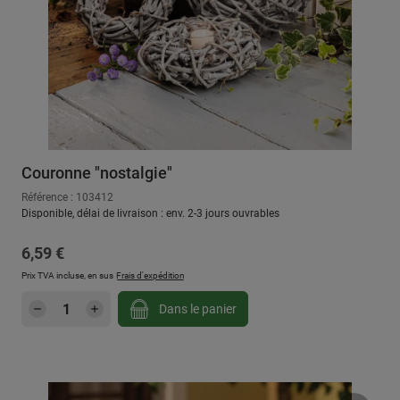
Couronne "nostalgie"
Référence : 103412
Disponible, délai de livraison : env. 2-3 jours ouvrables
Prix régulier :
6,59 €
Prix TVA incluse, en sus
Frais d'expédition
Quantité de produit : Entrez la quantité sou
Dans le panier