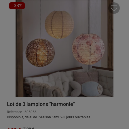
RÉDUCTION
- 38%
Lot de 3 lampions "harmonie"
Référence : 605056
Disponible, délai de livraison : env. 2-3 jours ouvrables
Prix régulier :