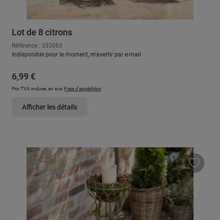
Lot de 8 citrons
Référence : 333063
Indisponible pour le moment, m'avertir par e-mail
Prix régulier :
6,99 €
Prix TVA incluse, en sus
Frais d'expédition
Afficher les détails