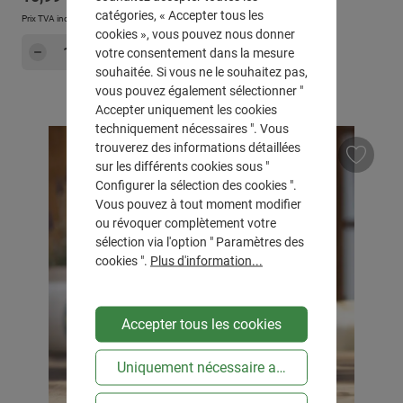
catégories, « Accepter tous les
Prix TVA incluse, en sus
Frais d'expédition
cookies », vous pouvez nous donner
Quantité de produit : Entrez la quantité sou
Dans le panier
votre consentement dans la mesure
souhaitée. Si vous ne le souhaitez pas,
vous pouvez également sélectionner "
Accepter uniquement les cookies
techniquement nécessaires ". Vous
trouverez des informations détaillées
sur les différents cookies sous "
Configurer la sélection des cookies ".
Vous pouvez à tout moment modifier
ou révoquer complètement votre
sélection via l'option " Paramètres des
cookies ".
Plus d'information...
Accepter tous les cookies
Uniquement nécessaire au niveau technique