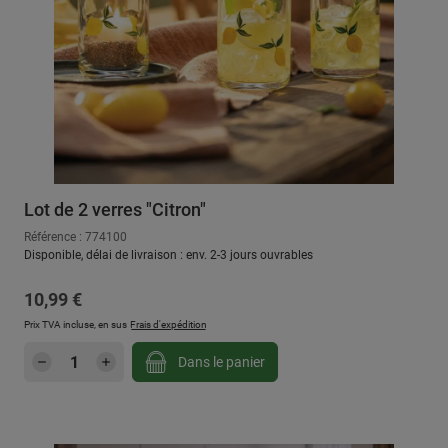
Lot de 2 verres "Citron"
Référence : 774100
Disponible, délai de livraison : env. 2-3 jours ouvrables
Prix régulier :
10,99 €
Prix TVA incluse, en sus
Frais d'expédition
Quantité de produit : Entrez la quantité sou
Dans le panier