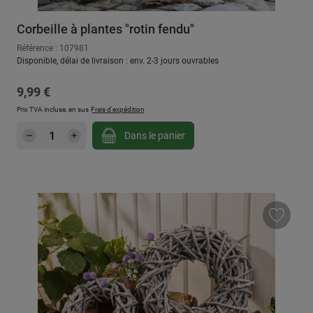
Corbeille à plantes "rotin fendu"
Référence : 107981
Disponible, délai de livraison : env. 2-3 jours ouvrables
Prix régulier :
9,99 €
Prix TVA incluse, en sus
Frais d'expédition
Quantité de produit : Entrez la quantité sou
Dans le panier