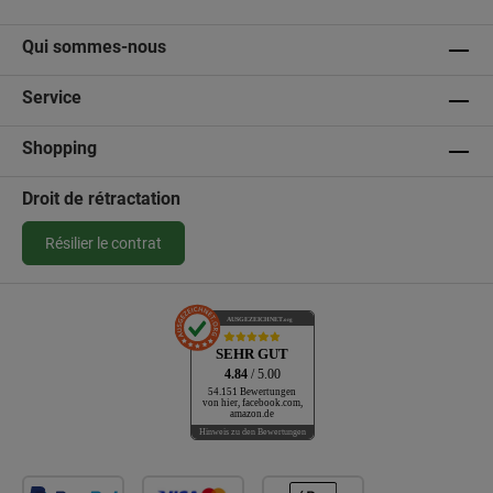
Qui sommes-nous
Service
Shopping
Droit de rétractation
Résilier le contrat
AUSGEZEICHNET
.org
SEHR GUT
4.84
/ 5.00
54.151 Bewertungen
von hier, facebook.com,
amazon.de
Hinweis zu den Bewertungen