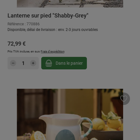
Lanterne sur pied "Shabby-Grey"
Référence : 770886
Disponible, délai de livraison : env. 2-3 jours ouvrables
Prix régulier :
72,99 €
Prix TVA incluse, en sus
Frais d'expédition
Quantité de produit : Entrez la quantité sou
Dans le panier