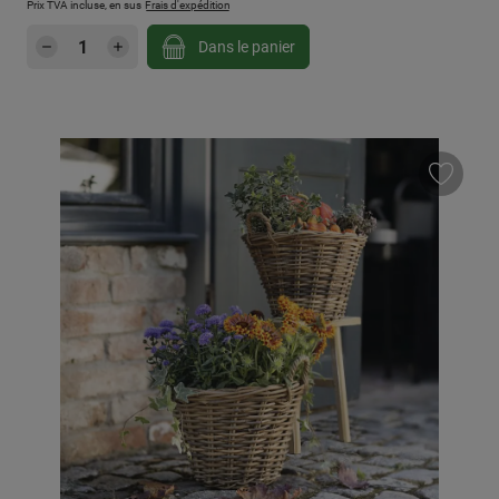
Prix TVA incluse, en sus
Frais d'expédition
Quantité de produit : Entrez la quantité sou
Dans le panier