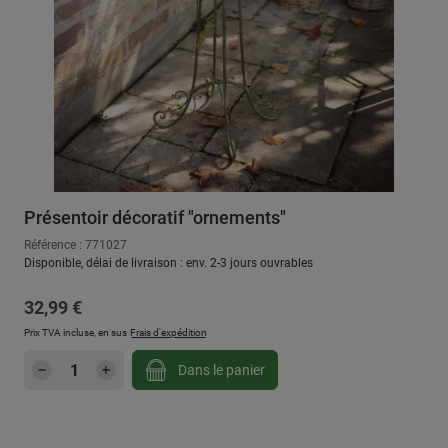
Présentoir décoratif "ornements"
Référence : 771027
Disponible, délai de livraison : env. 2-3 jours ouvrables
Prix régulier :
32,99 €
Prix TVA incluse, en sus
Frais d'expédition
Quantité de produit : Entrez la quantité sou
Dans le panier