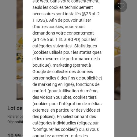
site web. Sans votre consentement,
seuls les cookies techniquement
nécessaires sont installés (§25 al. 2
TTDSG). Afin de pouvoir utiliser
d'autres cookies, nous vous
demandons votre consentement
(article 6 al. 1 lit. a RGPD) pour les
catégories suivantes : Statistiques
(cookies utilisés pour les statistiques
et les mesures de performance de la
boutique), marketing (permet à
Google de collecter des données
personnelles à des fins de publicité et
de marketing en ligne), fonctions de
confort (pour l'utilisation du mémo,
des vidéos YouTube), cookies tiers
(cookies pour l'intégration de médias
Lot de 2 tasses "Senteur d'été"
externes, en particulier des vidéos et
des polices). En sélectionnant des
Référence : 540066
Disponible, délai de livraison : env. 2-3 jours ouvrables
catégories individuelles (cliquez sur
"Configurer les cookies") ou, si vous
Prix régulier :
10,99 €
souhaitez accepter toutes les