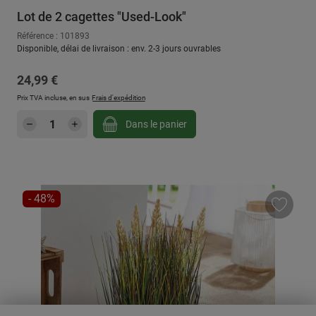
Lot de 2 cagettes "Used-Look"
Référence : 101893
Disponible, délai de livraison : env. 2-3 jours ouvrables
Prix régulier :
24,99 €
Prix TVA incluse, en sus
Frais d'expédition
Quantité de produit : Entrez la quantité sou
Dans le panier
RÉDUCTION
- 48%