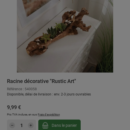
Racine décorative "Rustic Art"
Référence : 540058
Disponible, délai de livraison : env. 2-3 jours ouvrables
Prix régulier :
9,99 €
Prix TVA incluse, en sus
Frais d'expédition
Quantité de produit : Entrez la quantité sou
Dans le panier