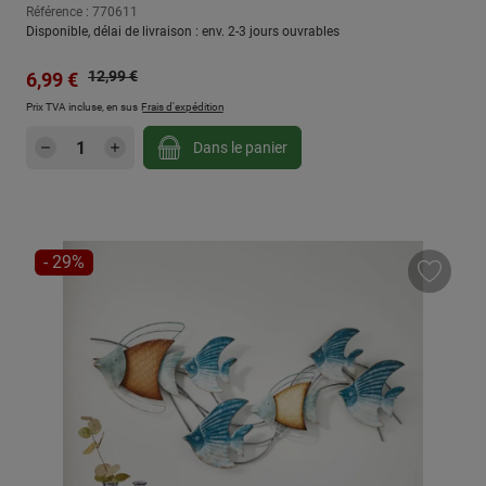
Référence : 770611
Disponible, délai de livraison : env. 2-3 jours ouvrables
Prix régulier :
Prix de vente :
12,99 €
6,99 €
Prix TVA incluse, en sus
Frais d'expédition
Quantité de produit : Entrez la quantité sou
Dans le panier
RÉDUCTION
- 29%