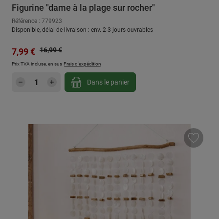
Figurine "dame à la plage sur rocher"
Référence : 779923
Disponible, délai de livraison : env. 2-3 jours ouvrables
Prix régulier :
Prix de vente :
16,99 €
7,99 €
Prix TVA incluse, en sus
Frais d'expédition
Quantité de produit : Entrez la quantité sou
Dans le panier