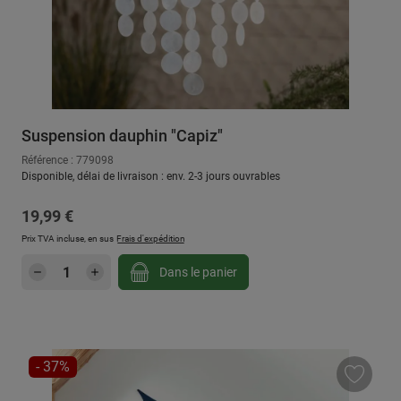
Suspension dauphin "Capiz"
Référence : 779098
Disponible, délai de livraison : env. 2-3 jours ouvrables
Prix régulier :
19,99 €
Prix TVA incluse, en sus
Frais d'expédition
Quantité de produit : Entrez la quantité sou
Dans le panier
RÉDUCTION
- 37%