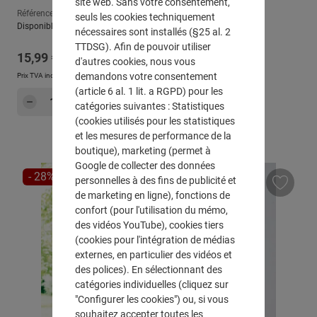
site web. Sans votre consentement,
Référence : 610066
seuls les cookies techniquement
Disponible, délai de livraison : env. 2-3 jours ouvrables
nécessaires sont installés (§25 al. 2
TTDSG). Afin de pouvoir utiliser
Prix régulier :
15,99 €
d'autres cookies, nous vous
demandons votre consentement
Prix TVA incluse, en sus
Frais d'expédition
(article 6 al. 1 lit. a RGPD) pour les
Quantité de produit : Entrez la quantité sou
Dans le panier
catégories suivantes : Statistiques
(cookies utilisés pour les statistiques
et les mesures de performance de la
boutique), marketing (permet à
Google de collecter des données
RÉDUCTION
- 28%
personnelles à des fins de publicité et
de marketing en ligne), fonctions de
confort (pour l'utilisation du mémo,
des vidéos YouTube), cookies tiers
(cookies pour l'intégration de médias
externes, en particulier des vidéos et
des polices). En sélectionnant des
catégories individuelles (cliquez sur
"Configurer les cookies") ou, si vous
souhaitez accepter toutes les