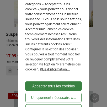
catégories, « Accepter tous les
cookies », vous pouvez nous donner
votre consentement dans la mesure
souhaitée. Si vous ne le souhaitez pas,
vous pouvez également sélectionner "
Accepter uniquement les cookies
Suspension décorative "sandales de plage"
techniquement nécessaires ". Vous
trouverez des informations détaillées
Référence : 511066
sur les différents cookies sous "
Disponible, délai de livraison : env. 2-3 jours ouvrables
Configurer la sélection des cookies ".
Prix régulier :
Vous pouvez à tout moment modifier
Prix de vente :
24,99 €
17,99 €
ou révoquer complètement votre
Prix TVA incluse, en sus
Frais d'expédition
sélection via l'option " Paramètres des
Quantité de produit : Entrez la quantité sou
cookies ".
Plus d'information...
Dans le panier
Accepter tous les cookies
RÉDUCTION
- 39%
Uniquement nécessaire au niveau technique