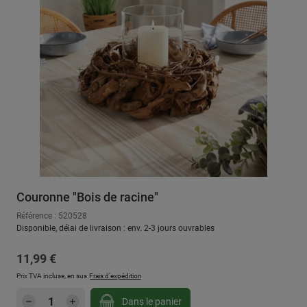
Couronne "Bois de racine"
Référence : 520528
Disponible, délai de livraison : env. 2-3 jours ouvrables
Prix régulier :
11,99 €
Prix TVA incluse, en sus
Frais d'expédition
Quantité de produit : Entrez la quantité sou
Dans le panier