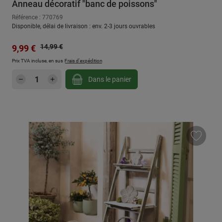
Anneau décoratif "banc de poissons"
Référence : 770769
Disponible, délai de livraison : env. 2-3 jours ouvrables
Prix régulier :
Prix de vente :
14,99 €
9,99 €
Prix TVA incluse, en sus
Frais d'expédition
Quantité de produit : Entrez la quantité sou
Dans le panier