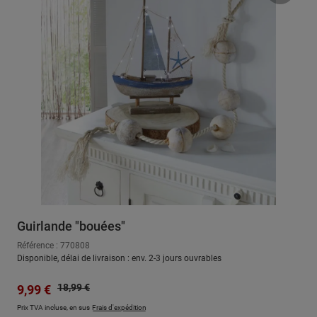
Guirlande "bouées"
Référence : 770808
Disponible, délai de livraison : env. 2-3 jours ouvrables
Prix régulier :
Prix de vente :
18,99 €
9,99 €
Prix TVA incluse, en sus
Frais d'expédition