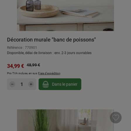
Décoration murale "banc de poissons"
Référence : 770901
Disponible, délai de livraison : env. 2-3 jours ouvrables
Prix régulier :
Prix de vente :
48,99 €
34,99 €
Prix TVA incluse, en sus
Frais d'expédition
Quantité de produit : Entrez la quantité sou
Dans le panier