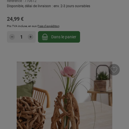
Référence : 770612
Disponible, délai de livraison : env. 2-3 jours ouvrables
Prix régulier :
24,99 €
Prix TVA incluse, en sus
Frais d'expédition
Quantité de produit : Entrez la quantité sou
Dans le panier