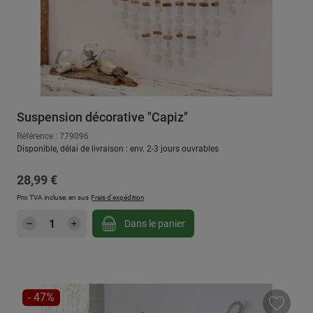
Suspension décorative "Capiz"
Référence : 779096
Disponible, délai de livraison : env. 2-3 jours ouvrables
Prix régulier :
28,99 €
Prix TVA incluse, en sus
Frais d'expédition
Quantité de produit : Entrez la quantité sou
Dans le panier
RÉDUCTION
- 47%