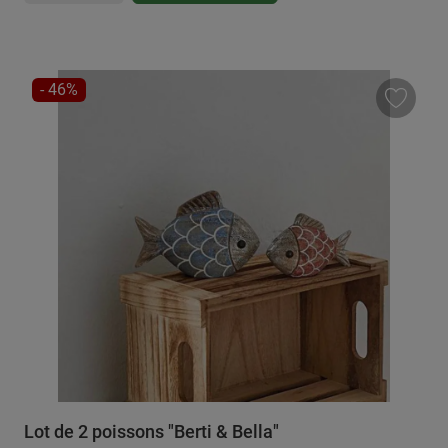
RÉDUCTION
- 46%
Lot de 2 poissons "Berti & Bella"