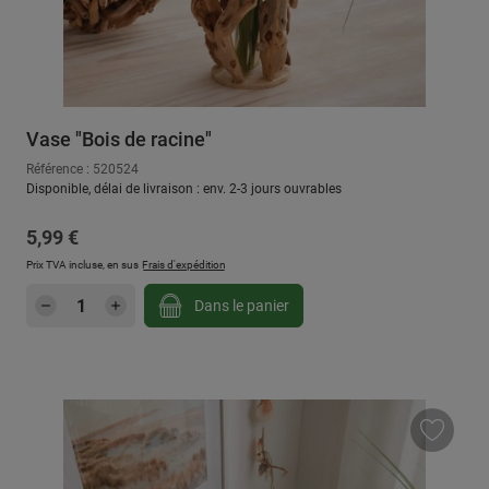
Vase "Bois de racine"
Référence : 520524
Disponible, délai de livraison : env. 2-3 jours ouvrables
Prix régulier :
5,99 €
Prix TVA incluse, en sus
Frais d'expédition
Quantité de produit : Entrez la quantité sou
Dans le panier