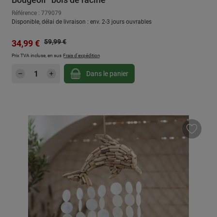
Référence : 779079
Disponible, délai de livraison : env. 2-3 jours ouvrables
Prix régulier :
Prix de vente :
59,99 €
34,99 €
Prix TVA incluse, en sus
Frais d'expédition
Quantité de produit : Entrez la quantité sou
Dans le panier