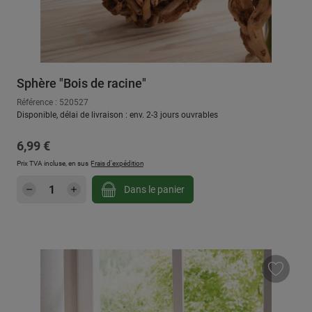
Sphère "Bois de racine"
Référence : 520527
Disponible, délai de livraison : env. 2-3 jours ouvrables
Prix régulier :
6,99 €
Prix TVA incluse, en sus
Frais d'expédition
Quantité de produit : Entrez la quantité sou
Dans le panier