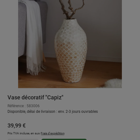
Vase décoratif "Capiz"
Référence : 583006
Disponible, délai de livraison : env. 2-3 jours ouvrables
Prix régulier :
39,99 €
Prix TVA incluse, en sus
Frais d'expédition