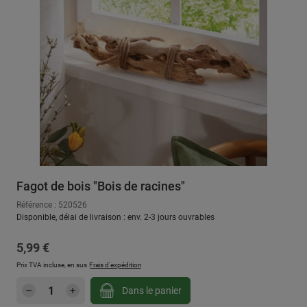
Fagot de bois "Bois de racines"
Référence : 520526
Disponible, délai de livraison : env. 2-3 jours ouvrables
Prix régulier :
5,99 €
Prix TVA incluse, en sus
Frais d'expédition
Quantité de produit : Entrez la quantité sou
Dans le panier