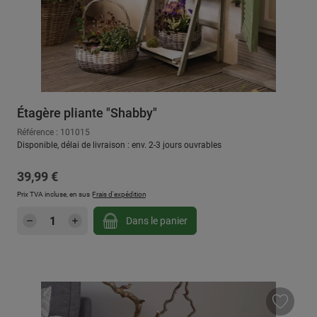
Étagère pliante "Shabby"
Référence : 101015
Disponible, délai de livraison : env. 2-3 jours ouvrables
Prix régulier :
39,99 €
Prix TVA incluse, en sus
Frais d'expédition
Quantité de produit : Entrez la quantité sou
Dans le panier