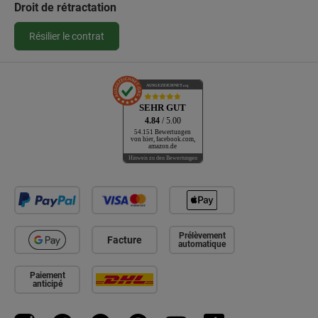
Droit de rétractation
Résilier le contrat
AUSGEZEICHNET
.org
SEHR GUT
4.84
/ 5.00
54.151 Bewertungen
von hier, facebook.com,
amazon.de
Hinweis zu den Bewertungen
Prélèvement
Facture
automatique
Paiement
anticipé
Instagram
Facebook
WhatsApp
Pinterest
YouTube
TikTok