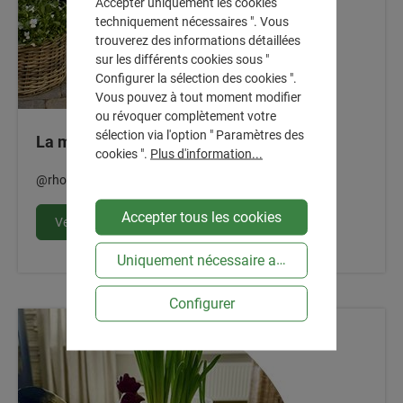
Accepter uniquement les cookies
techniquement nécessaires ". Vous
trouverez des informations détaillées
sur les différents cookies sous "
Configurer la sélection des cookies ".
Vous pouvez à tout moment modifier
ou révoquer complètement votre
sélection via l'option " Paramètres des
La magie du printemps sur la terrasse
cookies ".
Plus d'information...
@rhomeandstyle
Accepter tous les cookies
Vers l'article
Uniquement nécessaire au niveau technique
Configurer