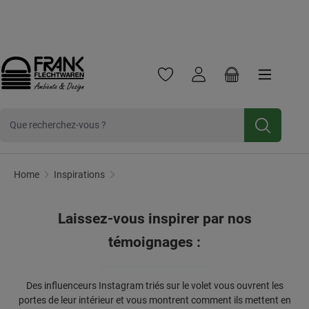
Frank Flechtwaren
Frank Handels GmbH & Co. KG est une entreprise commerc
Cliquez ici pour
Newsletter
Inscrivez-vous et bénéficiez d'une
Passer au contenu principal
réduction de 10 %.
Vous avez 0 articles dans votre 
Le panier contien
Récit d'intérieur
Home
Inspirations
Laissez-vous inspirer par nos
témoignages :
Des influenceurs Instagram triés sur le volet vous ouvrent les
portes de leur intérieur et vous montrent comment ils mettent en