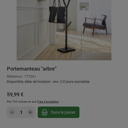
Portemanteau "arbre"
Référence : 777061
Disponible, délai de livraison : env. 2-3 jours ouvrables
Prix régulier :
59,99 €
Prix TVA incluse, en sus
Frais d'expédition
Quantité de produit : Entrez la quantité sou
Dans le panier