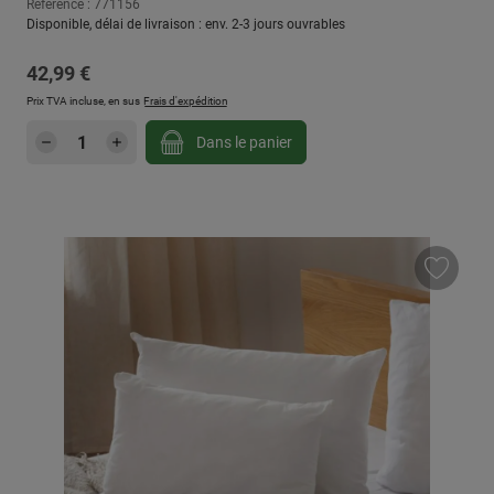
Référence : 771156
Disponible, délai de livraison : env. 2-3 jours ouvrables
Prix régulier :
42,99 €
Prix TVA incluse, en sus
Frais d'expédition
Quantité de produit : Entrez la quantité sou
Dans le panier