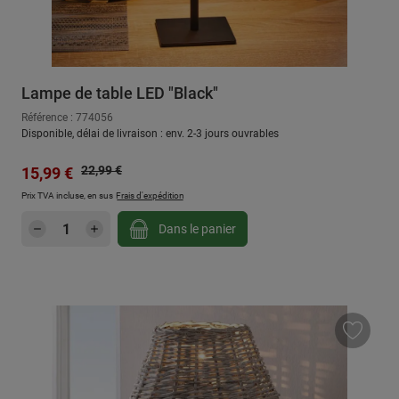
Lampe de table LED "Black"
Référence : 774056
Disponible, délai de livraison : env. 2-3 jours ouvrables
Prix régulier :
Prix de vente :
22,99 €
15,99 €
Prix TVA incluse, en sus
Frais d'expédition
Quantité de produit : Entrez la quantité sou
Dans le panier