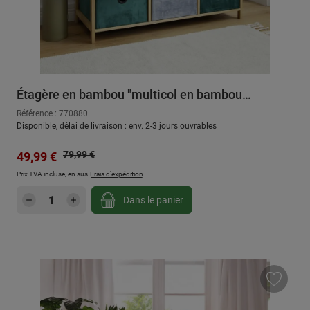
Étagère en bambou "multicol en bambou
"multicolor"
Référence : 770880
Disponible, délai de livraison : env. 2-3 jours ouvrables
Prix régulier :
Prix de vente :
79,99 €
49,99 €
Prix TVA incluse, en sus
Frais d'expédition
Quantité de produit : Entrez la quantité sou
Dans le panier