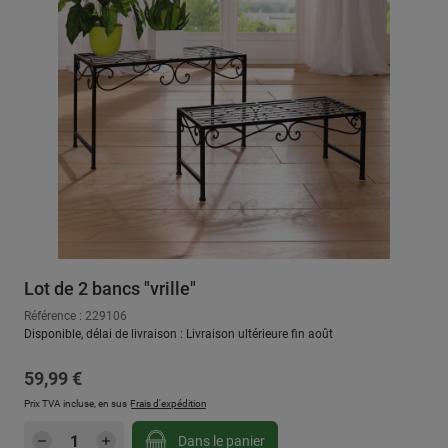
Lot de 2 bancs "vrille"
Référence : 229106
Disponible, délai de livraison : Livraison ultérieure fin août
Prix régulier :
59,99 €
Prix TVA incluse, en sus
Frais d'expédition
Quantité de produit : Entrez la quantité sou
Dans le panier