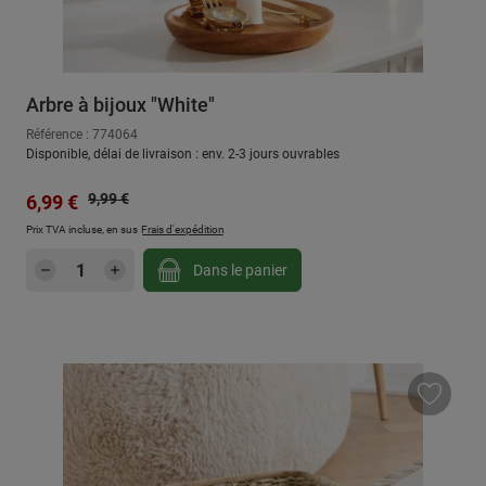
Arbre à bijoux "White"
Référence : 774064
Disponible, délai de livraison : env. 2-3 jours ouvrables
Prix régulier :
Prix de vente :
9,99 €
6,99 €
Prix TVA incluse, en sus
Frais d'expédition
Quantité de produit : Entrez la quantité sou
Dans le panier