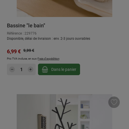
Bassine "le bain"
Référence : 229776
Disponible, délai de livraison : env. 2-3 jours ouvrables
Prix régulier :
Prix de vente :
9,99 €
6,99 €
Prix TVA incluse, en sus
Frais d'expédition
Quantité de produit : Entrez la quantité sou
Dans le panier