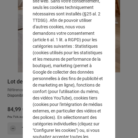
site web. Sans votre consentement,
seuls les cookies techniquement
nécessaires sont installés (§25 al. 2
TTDSG). Afin de pouvoir utiliser
d'autres cookies, nous vous
demandons votre consentement
(article 6 al. 1 lit. a RGPD) pour les
catégories suivantes : Statistiques
(cookies utilisés pour les statistiques
et les mesures de performance de la
boutique), marketing (permet à
Google de collecter des données
personnelles à des fins de publicité et
Lot de 2 coffres universels "My Storage"
de marketing en ligne), fonctions de
Référence : 106299
confort (pour l'utilisation du mémo,
Disponible, délai de livraison : env. 2-3 jours ouvrables
des vidéos YouTube), cookies tiers
(cookies pour l'intégration de médias
Prix régulier :
84,99 €
externes, en particulier des vidéos et
des polices). En sélectionnant des
Prix TVA incluse, en sus
Frais d'expédition
catégories individuelles (cliquez sur
Quantité de produit : Entrez la quantité sou
Dans le panier
"Configurer les cookies") ou, si vous
souhaitez accepter toutes les