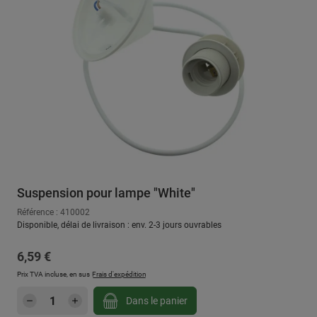
Suspension pour lampe "White"
Référence : 410002
Disponible, délai de livraison : env. 2-3 jours ouvrables
Prix régulier :
6,59 €
Prix TVA incluse, en sus
Frais d'expédition
Quantité de produit : Entrez la quantité sou
Dans le panier