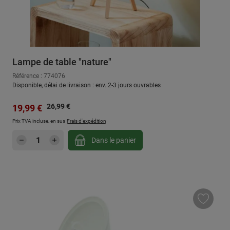
Lampe de table "nature"
Référence : 774076
Disponible, délai de livraison : env. 2-3 jours ouvrables
Prix régulier :
Prix de vente :
26,99 €
19,99 €
Prix TVA incluse, en sus
Frais d'expédition
Quantité de produit : Entrez la quantité sou
Dans le panier