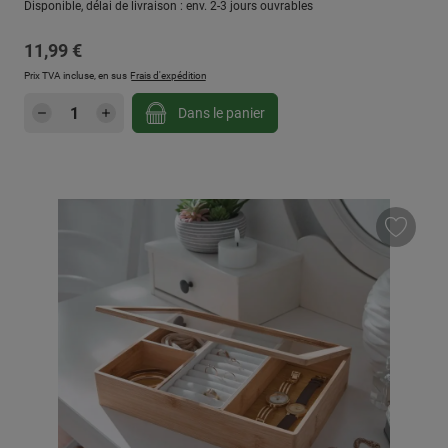
Disponible, délai de livraison : env. 2-3 jours ouvrables
Prix régulier :
11,99 €
Prix TVA incluse, en sus
Frais d'expédition
Quantité de produit : Entrez la quantité sou
Dans le panier