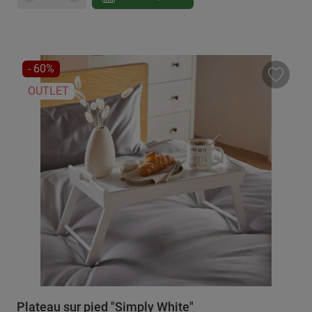
RÉDUCTION
- 60%
OUTLET
Plateau sur pied "Simply White"