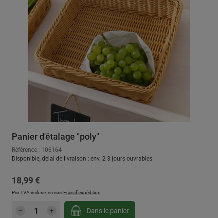
Panier d'étalage "poly"
Référence : 106164
Disponible, délai de livraison : env. 2-3 jours ouvrables
Prix régulier :
18,99 €
Prix TVA incluse, en sus
Frais d'expédition
Quantité de produit : Entrez la quantité sou
Dans le panier