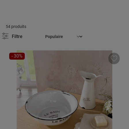
54 produits
Filtre
RÉDUCTION
- 30%