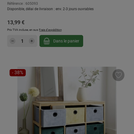
Référence : 605093
Disponible, délai de livraison : env. 2-3 jours ouvrables
Prix régulier :
13,99 €
Prix TVA incluse, en sus
Frais d'expédition
Quantité de produit : Entrez la quantité sou
Dans le panier
RÉDUCTION
- 38%