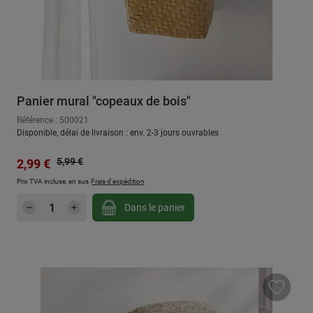
Panier mural "copeaux de bois"
Référence : 500021
Disponible, délai de livraison : env. 2-3 jours ouvrables
Prix régulier :
Prix de vente :
5,99 €
2,99 €
Prix TVA incluse, en sus
Frais d'expédition
Quantité de produit : Entrez la quantité sou
Dans le panier