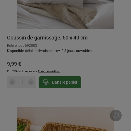
Coussin de garnissage, 60 x 40 cm
Référence : 692003
Disponible, délai de livraison : env. 2-3 jours ouvrables
Prix régulier :
9,99 €
Prix TVA incluse, en sus
Frais d'expédition
Quantité de produit : Entrez la quantité sou
Dans le panier