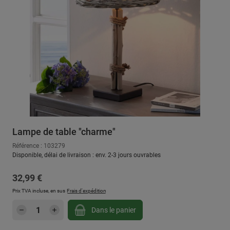
Lampe de table "charme"
Référence : 103279
Disponible, délai de livraison : env. 2-3 jours ouvrables
Prix régulier :
32,99 €
Prix TVA incluse, en sus
Frais d'expédition
Quantité de produit : Entrez la quantité sou
Dans le panier