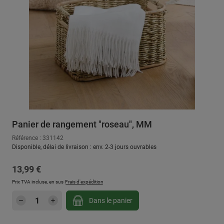
Panier de rangement "roseau", MM
Référence : 331142
Disponible, délai de livraison : env. 2-3 jours ouvrables
Prix régulier :
13,99 €
Prix TVA incluse, en sus
Frais d'expédition
Quantité de produit : Entrez la quantité sou
Dans le panier