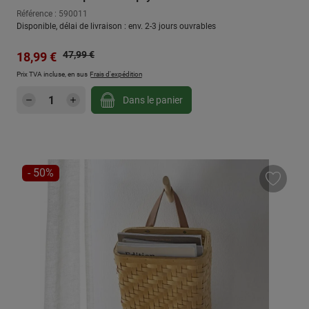
Référence : 590011
Disponible, délai de livraison : env. 2-3 jours ouvrables
Prix régulier :
Prix de vente :
47,99 €
18,99 €
Prix TVA incluse, en sus
Frais d'expédition
Quantité de produit : Entrez la quantité sou
Dans le panier
RÉDUCTION
- 50%