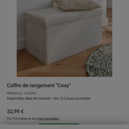
Coffre de rangement "Cosy"
Référence : 605096
Disponible, délai de livraison : env. 2-3 jours ouvrables
Prix régulier :
32,99 €
Prix TVA incluse, en sus
Frais d'expédition
Quantité de produit : Entrez la quantité sou