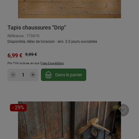
Tapis chaussures "Drip"
Référence : 770870
Disponible, délai de livraison : env. 2-3 jours ouvrables
Prix régulier :
Prix de vente :
9,99 €
6,99 €
Prix TVA incluse, en sus
Frais d'expédition
Quantité de produit : Entrez la quantité sou
Dans le panier
RÉDUCTION
- 29%