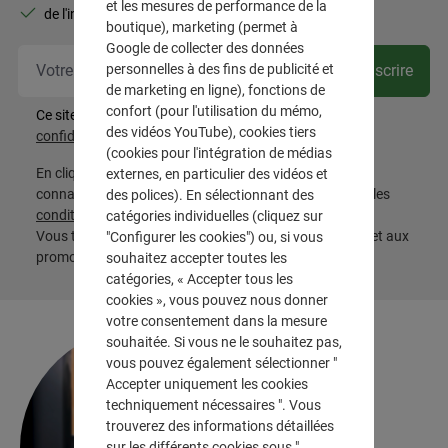
et les mesures de performance de la
de l'inspiration pour votre intérieur
boutique), marketing (permet à
Google de collecter des données
Vot
personnelles à des fins de publicité et
Souscrire
de marketing en ligne), fonctions de
confort (pour l'utilisation du mémo,
Ce site est protégé par reCAPTCHA et les
Règles de
des vidéos YouTube), cookies tiers
confidentialité
et
Conditions d'utilisation
de Google.
(cookies pour l'intégration de médias
externes, en particulier des vidéos et
En cliquant sur « S'abonner », vous confirmez avoir pris
des polices). En sélectionnant des
connaissance de la
politique de confidentialité
, avoir lu les
catégories individuelles (cliquez sur
conditions générales
et les accepter.
"Configurer les cookies") ou, si vous
Vous trouverez les conditions relatives aux réductions et aux
souhaitez accepter toutes les
promotions
ici
catégories, « Accepter tous les
cookies », vous pouvez nous donner
votre consentement dans la mesure
souhaitée. Si vous ne le souhaitez pas,
vous pouvez également sélectionner "
Accepter uniquement les cookies
techniquement nécessaires ". Vous
trouverez des informations détaillées
sur les différents cookies sous "