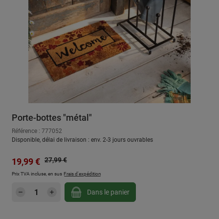
Porte-bottes "métal"
Référence : 777052
Disponible, délai de livraison : env. 2-3 jours ouvrables
Prix régulier :
Prix de vente :
27,99 €
19,99 €
Prix TVA incluse, en sus
Frais d'expédition
Quantité de produit : Entrez la quantité sou
Dans le panier