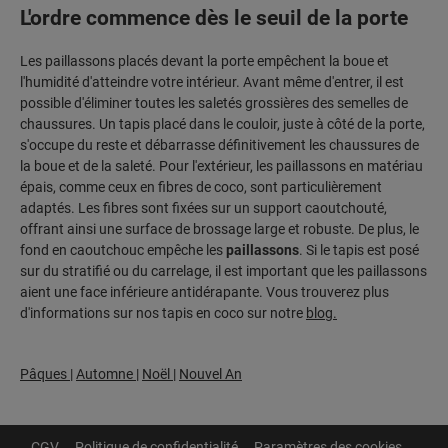
L'ordre commence dès le seuil de la porte
Les paillassons placés devant la porte empêchent la boue et
l'humidité d'atteindre votre intérieur. Avant même d'entrer, il est
possible d'éliminer toutes les saletés grossières des semelles de
chaussures. Un tapis placé dans le couloir, juste à côté de la porte,
s'occupe du reste et débarrasse définitivement les chaussures de
la boue et de la saleté. Pour l'extérieur, les paillassons en matériau
épais, comme ceux en fibres de coco, sont particulièrement
adaptés. Les fibres sont fixées sur un support caoutchouté,
offrant ainsi une surface de brossage large et robuste. De plus, le
fond en caoutchouc empêche les
paillassons
. Si le tapis est posé
sur du stratifié ou du carrelage, il est important que les paillassons
aient une face inférieure antidérapante. Vous trouverez plus
d'informations sur nos tapis en coco sur notre
blog.
Pâques
|
Automne
|
Noël
|
Nouvel An
CGV
Politique de confidentialité
Paramètres des cookies