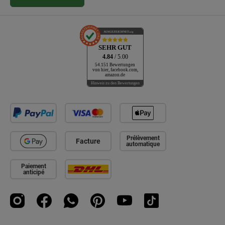
AUSGEZEICHNET
.org
SEHR GUT
4.84
/ 5.00
54.151 Bewertungen
von hier, facebook.com,
amazon.de
Hinweis zu den Bewertungen
Prélèvement
Facture
automatique
Paiement
anticipé
Instagram
Facebook
WhatsApp
Pinterest
YouTube
TikTok