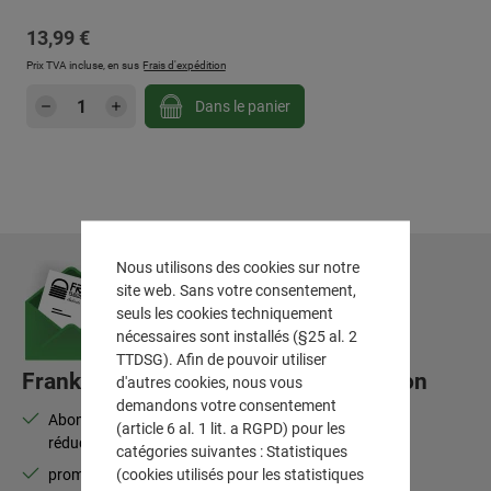
Prix régulier :
13,99 €
Prix TVA incluse, en sus
Frais d'expédition
Quantité de produit : Entrez la quantité sou
Dans le panier
Nous utilisons des cookies sur notre
site web. Sans votre consentement,
seuls les cookies techniquement
nécessaires sont installés (§25 al. 2
TTDSG). Afin de pouvoir utiliser
Frank Flechtwaren-Lettre d'information
d'autres cookies, nous vous
demandons votre consentement
Abonnez-vous à la newsletter et bénéficiez de 10 % de
(article 6 al. 1 lit. a RGPD) pour les
réduction
catégories suivantes : Statistiques
(cookies utilisés pour les statistiques
promotions, nouveautés, best-sellers