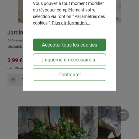
Vous pouvez à tout moment modifier
ou révoquer complètement votre
sélection via l'option " Paramètres des
cookies ".
Plus d'information...
Jardinière "petit sapin"
Référence : 520518
Accepter tous les cookies
Disponible, délai de livraison : env. 2-3 jours ouvrables
Prix régulier :
Uniquement nécessaire au niveau technique
Prix de vente :
4,99 €
3,99 €
Prix TVA incluse, en sus
Frais d'expédition
Configurer
Quantité de produit : Entrez la quantité sou
Dans le panier