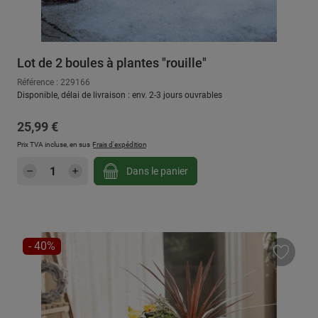
Lot de 2 boules à plantes "rouille"
Référence : 229166
Disponible, délai de livraison : env. 2-3 jours ouvrables
Prix régulier :
25,99 €
Prix TVA incluse, en sus
Frais d'expédition
Quantité de produit : Entrez la quantité sou
Dans le panier
RÉDUCTION
- 40%