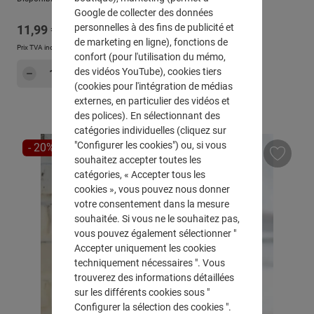
Google de collecter des données
personnelles à des fins de publicité et
Prix régulier :
11,99 €
de marketing en ligne), fonctions de
Prix TVA incluse, en sus
Frais d'expédition
confort (pour l'utilisation du mémo,
Quantité de produit : Entrez la quantité sou
des vidéos YouTube), cookies tiers
Dans le panier
(cookies pour l'intégration de médias
externes, en particulier des vidéos et
des polices). En sélectionnant des
catégories individuelles (cliquez sur
"Configurer les cookies") ou, si vous
RÉDUCTION
- 20%
souhaitez accepter toutes les
catégories, « Accepter tous les
cookies », vous pouvez nous donner
votre consentement dans la mesure
souhaitée. Si vous ne le souhaitez pas,
vous pouvez également sélectionner "
Accepter uniquement les cookies
techniquement nécessaires ". Vous
trouverez des informations détaillées
sur les différents cookies sous "
Configurer la sélection des cookies ".