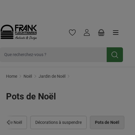
Frank Flechtwaren
Frank Handels GmbH & Co. KG est une entreprise commerc
Cliquez ici pour
Newsletter
Inscrivez-vous et bénéficiez d'une
Passer au contenu principal
réduction de 10 %.
Vous avez 0 articles dans votre 
Le panier contien
Pots de Noël
Home
Noël
Jardin de Noël
Pots de Noël
thème de Noël
Décorations à suspendre
Pots de Noël