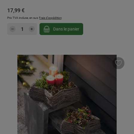
Prix régulier :
17,99 €
Prix TVA incluse, en sus
Frais d'expédition
Quantité de produit : Entrez la quantité sou
Dans le panier