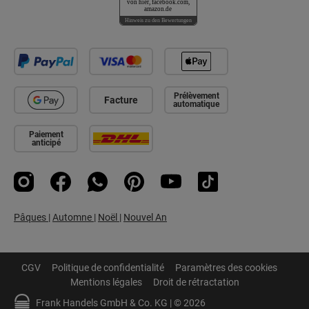
von hier, facebook.com,
amazon.de
Hinweis zu den Bewertungen
Prélèvement
Facture
automatique
Paiement
anticipé
Instagram
Facebook
WhatsApp
Pinterest
YouTube
TikTok
Pâques
|
Automne
|
Noël
|
Nouvel An
CGV
Politique de confidentialité
Paramètres des cookies
Mentions légales
Droit de rétractation
Frank Handels GmbH & Co. KG | © 2026