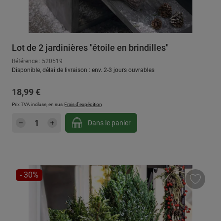
Lot de 2 jardinières "étoile en brindilles"
Référence : 520519
Disponible, délai de livraison : env. 2-3 jours ouvrables
Prix régulier :
18,99 €
Prix TVA incluse, en sus
Frais d'expédition
Quantité de produit : Entrez la quantité sou
Dans le panier
RÉDUCTION
- 30%