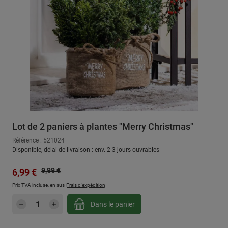
Lot de 2 paniers à plantes "Merry Christmas"
Référence : 521024
Disponible, délai de livraison : env. 2-3 jours ouvrables
Prix régulier :
Prix de vente :
9,99 €
6,99 €
Prix TVA incluse, en sus
Frais d'expédition
Quantité de produit : Entrez la quantité sou
Dans le panier