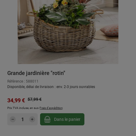
Grande jardinière "rotin"
Référence : 588011
Disponible, délai de livraison : env. 2-3 jours ouvrables
Prix régulier :
Prix de vente :
57,99 €
34,99 €
Prix TVA incluse, en sus
Frais d'expédition
Quantité de produit : Entrez la quantité sou
Dans le panier