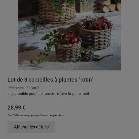
Lot de 3 corbeilles à plantes "rotin"
Référence : 588007
Indisponible pour le moment, m'avertir par e-mail
Prix régulier :
28,99 €
Prix TVA incluse, en sus
Frais d'expédition
Afficher les détails