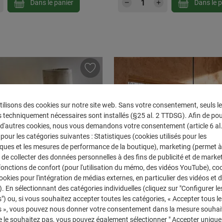
 souhaitée ou utilisez les boutons pour au
 de produit : Entrez la quantité souhaitée 
Quantité de produit 
Dans le panier
Dans le p
N
ilisons des cookies sur notre site web. Sans votre consentement, seuls l
 techniquement nécessaires sont installés (§25 al. 2 TTDSG). Afin de po
r d'autres cookies, nous vous demandons votre consentement (article 6 al. 1
our les catégories suivantes : Statistiques (cookies utilisés pour les
iques et les mesures de performance de la boutique), marketing (permet à
de collecter des données personnelles à des fins de publicité et de marke
 fonctions de confort (pour l'utilisation du mémo, des vidéos YouTube), co
cookies pour l'intégration de médias externes, en particulier des vidéos et 
). En sélectionnant des catégories individuelles (cliquez sur "Configurer le
") ou, si vous souhaitez accepter toutes les catégories, « Accepter tous le
s », vous pouvez nous donner votre consentement dans la mesure souhait
e le souhaitez pas, vous pouvez également sélectionner " Accepter uniqu