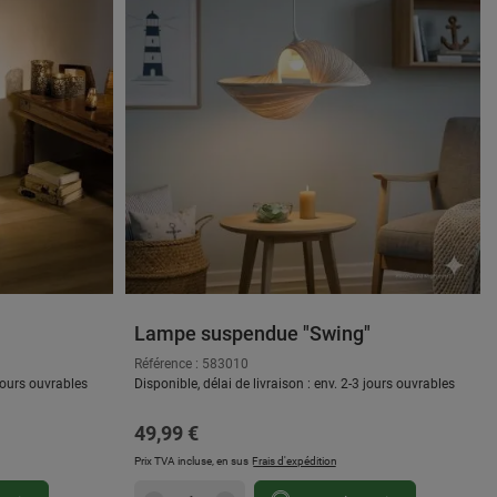
Lampe suspendue "Swing"
Référence : 583010
 jours ouvrables
Disponible, délai de livraison : env. 2-3 jours ouvrables
Prix régulier :
49,99 €
Prix TVA incluse, en sus
Frais d'expédition