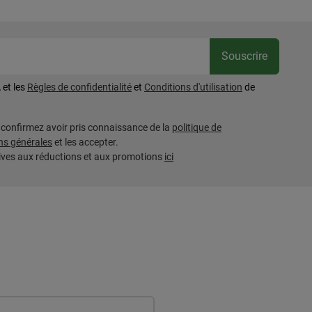
Votre ad
Souscrire
 et les
Règles de confidentialité
et
Conditions d'utilisation
de
s confirmez avoir pris connaissance de la
politique de
ns générales
et les accepter.
tives aux réductions et aux promotions
ici