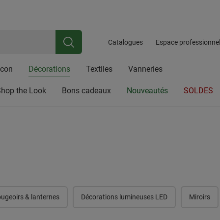
iale riche en traditions, spécialisée dans les articles en osier, les acces
ez ici pour
Newsletter
Inscrivez-vous et bénéficiez d'une réduction de 10 %
Catalogues
Espace professionne
lcon
Décorations
Textiles
Vanneries
hop the Look
Bons cadeaux
Nouveautés
SOLDES
ugeoirs & lanternes
Décorations lumineuses LED
Miroirs