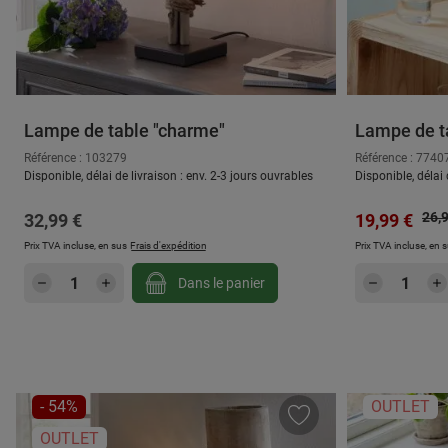
Lampe de table "charme"
Lampe de ta
Référence : 103279
Référence : 7740
Disponible, délai de livraison : env. 2-3 jours ouvrables
Disponible, délai 
Prix
Prix régulier :
Prix de vent
26,
32,99 €
19,99 €
Prix TVA incluse, en sus
Frais d'expédition
Prix TVA incluse, en 
Quantité de produit : Entrez la quantité
Quantité
Dans le panier
RÉDUCTION
- 54%
OUTLET
OUTLET