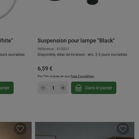
hite"
Suspension pour lampe "Black"
Référence : 410001
 jours ouvrables
Disponible, délai de livraison : env. 2-3 jours ouvrables
Prix régulier :
6,59 €
Prix TVA incluse, en sus
Frais d'expédition
gmenter ou diminuer la quantité.
ou utilisez les boutons pour augmenter ou d
: Entrez la quantité souhaitée ou utilisez
Quantité de produit : Entrez la
anier
Dans le panier