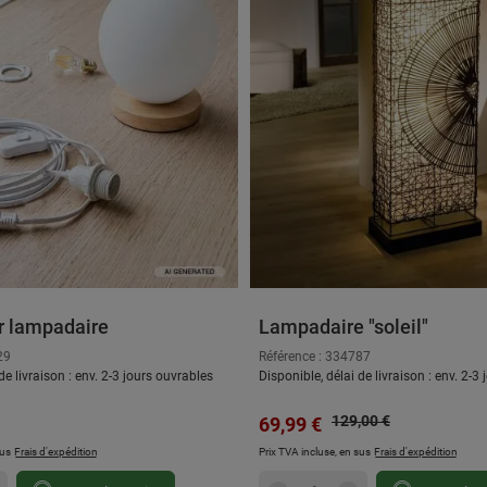
r lampadaire
Lampadaire "soleil"
29
Référence : 334787
de livraison : env. 2-3 jours ouvrables
Disponible, délai de livraison : env. 2-3
Prix régulier :
 :
Prix de vente :
129,00 €
69,99 €
sus
Frais d'expédition
Prix TVA incluse, en sus
Frais d'expédition