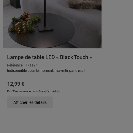
Lampe de table LED « Black Touch »
Référence : 771194
Indisponible pour le moment, m'avertir par e-mail
Prix régulier :
12,99 €
Prix TVA incluse, en sus
Frais d'expédition
Afficher les détails