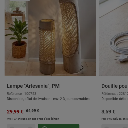
Lampe "Artesania", PM
Douille pou
Référence : 100753
Référence : 2281
Disponible, délai de livraison : env. 2-3 jours ouvrables
Disponible, délai 
Prix régulier :
Prix de vente :
64,99 €
Prix régulier
29,99 €
3,59 €
Prix TVA incluse, en sus
Frais d'expédition
Prix TVA incluse, en 