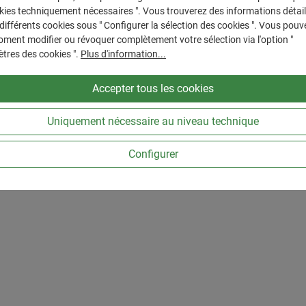
kies techniquement nécessaires ". Vous trouverez des informations détail
esania", GM
Lampe suspendue "Black
 différents cookies sous " Configurer la sélection des cookies ". Vous pouv
54
Référence : 583011
ment modifier ou révoquer complètement votre sélection via l'option "
de livraison : env. 2-3 jours ouvrables
Disponible, délai de livraison : env. 2-3
tres des cookies ".
Plus d'information...
 régulier :
e :
99 €
Prix régulier :
39,99 €
Accepter tous les cookies
sus
Frais d'expédition
Prix TVA incluse, en sus
Frais d'expédition
 souhaitée ou utilisez les boutons pour au
 de produit : Entrez la quantité souhaitée 
Quantité de produit 
Dans le panier
Dans le p
Uniquement nécessaire au niveau technique
Configurer