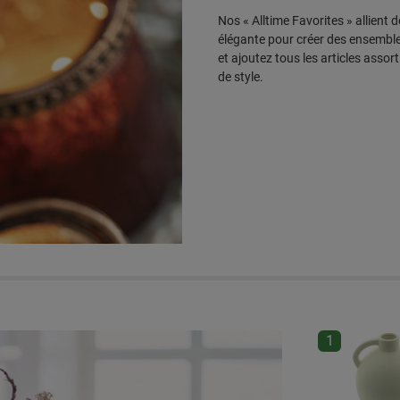
Nos « Alltime Favorites » allient
élégante pour créer des ensembl
et ajoutez tous les articles assor
de style.
Ignorer la gale
1