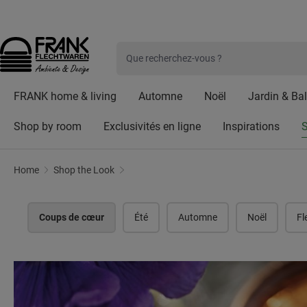
Frank Flechtwaren
Frank Handels GmbH & Co. KG est une entreprise commerc
Cliqu
ser au contenu principal
Passer à la recherche
Passer à la navigation principale
FRANK home & living
Automne
Noël
Jardin & Ba
Shop by room
Exclusivités en ligne
Inspirations
S
Coups de cœur
Home
Shop the Look
Coups de cœur
Été
Automne
Noël
Fl