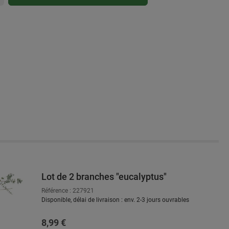
Lot de 2 branches "eucalyptus"
rie de produits
Référence : 227921
Disponible, délai de livraison : env. 2-3 jours ouvrables
Prix régulier :
8,99 €