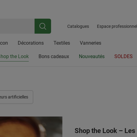
iale riche en traditions, spécialisée dans les articles en osier, les acces
ez ici pour
Newsletter
Inscrivez-vous et bénéficiez d'une réduction de 10 %
Catalogues
Espace professionne
lcon
Décorations
Textiles
Vanneries
hop the Look
Bons cadeaux
Nouveautés
SOLDES
eurs artificielles
Shop the Look – Les