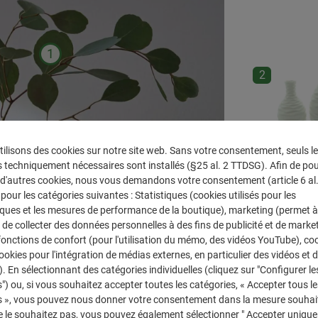
1
2
ilisons des cookies sur notre site web. Sans votre consentement, seuls l
 techniquement nécessaires sont installés (§25 al. 2 TTDSG). Afin de po
r d'autres cookies, nous vous demandons votre consentement (article 6 al. 1
our les catégories suivantes : Statistiques (cookies utilisés pour les
iques et les mesures de performance de la boutique), marketing (permet à
de collecter des données personnelles à des fins de publicité et de marke
 fonctions de confort (pour l'utilisation du mémo, des vidéos YouTube), co
Acheter la
cookies pour l'intégration de médias externes, en particulier des vidéos et 
). En sélectionnant des catégories individuelles (cliquez sur "Configurer le
") ou, si vous souhaitez accepter toutes les catégories, « Accepter tous le
s », vous pouvez nous donner votre consentement dans la mesure souhait
e le souhaitez pas, vous pouvez également sélectionner " Accepter uniqu