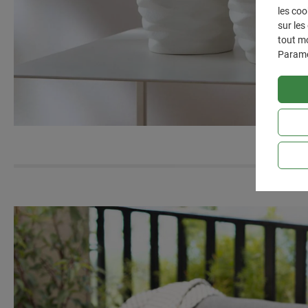
les coo
sur les
tout mo
Paramè