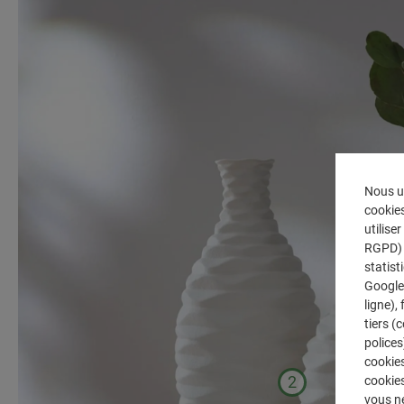
Nous ut
cookies
utilise
RGPD) p
statist
Google 
ligne),
tiers (
polices
cookies
2
cookie
vous n