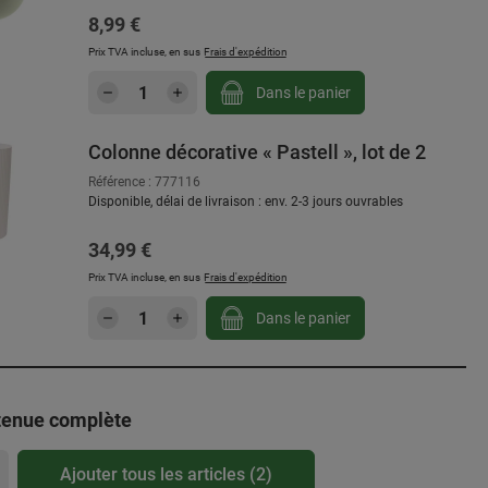
Prix régulier :
8,99 €
Prix TVA incluse, en sus
Frais d'expédition
Quantité de produit : Entrez la qu
Dans le panier
Colonne décorative « Pastell », lot de 2
Référence : 777116
Disponible, délai de livraison : env. 2-3 jours ouvrables
Prix régulier :
34,99 €
Prix TVA incluse, en sus
Frais d'expédition
Quantité de produit : Entrez la qu
Dans le panier
 tenue complète
Ajouter tous les articles (2)