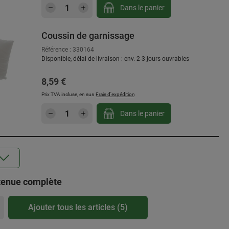
Quantité de produit : Entrez la qu
Dans le panier
Coussin de garnissage
Référence : 330164
Disponible, délai de livraison : env. 2-3 jours ouvrables
Prix régulier :
8,59 €
Prix TVA incluse, en sus
Frais d'expédition
Quantité de produit : Entrez la qu
Dans le panier
Coussin de garnissage, 60 x 40 cm
Référence : 692003
Disponible, délai de livraison : env. 2-3 jours ouvrables
 tenue complète
Prix régulier :
9,99 €
Prix TVA incluse, en sus
Frais d'expédition
Ajouter tous les articles (5)
Quantité de produit : Entrez la qu
Dans le panier