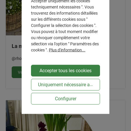
Accepter uniquement les cookies
techniquement nécessaires ". Vous
trouverez des informations détaillées
sur les différents cookies sous "
Configurer la sélection des cookies ".
Vous pouvez à tout moment modifier
ou révoquer complètement votre
sélection via l'option " Paramètres des
La magie du printemps sur la terrasse
cookies ".
Plus d'information...
@rhomeandstyle
Accepter tous les cookies
Vers l'article
Uniquement nécessaire au niveau technique
Configurer