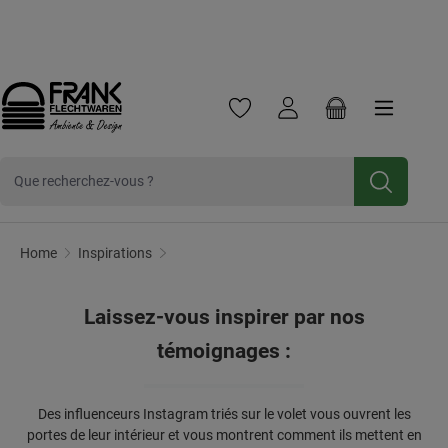
Frank Flechtwaren
Frank Handels GmbH & Co. KG est une entreprise commerc
Cliquez ici pour
Newsletter
Inscrivez-vous et bénéficiez d'une
Passer au contenu principal
réduction de 10 %.
Vous avez 0 articles dans votre 
Le panier contien
Récit d'intérieur
Home
Inspirations
Laissez-vous inspirer par nos
témoignages :
Des influenceurs Instagram triés sur le volet vous ouvrent les
portes de leur intérieur et vous montrent comment ils mettent en