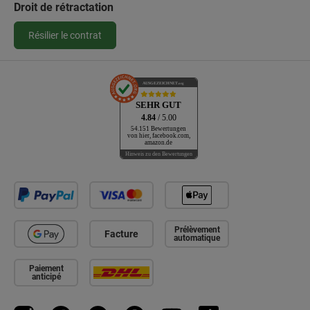
Droit de rétractation
Résilier le contrat
AUSGEZEICHNET
.org
SEHR GUT
4.84
/ 5.00
54.151 Bewertungen
von hier, facebook.com,
amazon.de
Hinweis zu den Bewertungen
Prélèvement
Facture
automatique
Paiement
anticipé
Instagram
Facebook
WhatsApp
Pinterest
YouTube
TikTok