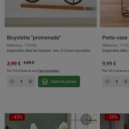
Bicyclette "promenade"
Porte-vase
Référence : 770780
Référence : 7710
Disponible, délai de livraison : env. 2-3 jours ouvrables
Disponible, délai 
Prix régulier :
Prix de vente :
4,99 €
Prix régulier
3,99 €
9,99 €
Prix TVA incluse, en sus
Frais d'expédition
Prix TVA incluse, en 
Quantité de produit : Entrez la quantité
Quantité
Dans le panier
RÉDUCTION
RÉDUCTIO
- 43%
- 29%