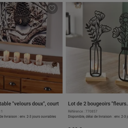
able "velours doux", court
Lot de 2 bougeoirs "fleurs
métalliques"
11
Référence : 770857
de livraison : env. 2-3 jours ouvrables
Disponible, délai de livraison : env. 2-3