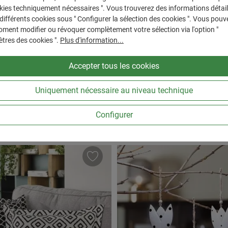
kies techniquement nécessaires ". Vous trouverez des informations détail
isons LED "prairie fleurie"
Cadre "Black Flowers"
 différents cookies sous " Configurer la sélection des cookies ". Vous pouv
31
Référence : 770586
ment modifier ou révoquer complètement votre sélection via l'option "
de livraison : env. 2-3 jours ouvrables
Disponible, délai de livraison : env. 2-3
tres des cookies ".
Plus d'information...
égulier :
e :
 €
Prix régulier :
26,99 €
Accepter tous les cookies
sus
Frais d'expédition
Prix TVA incluse, en sus
Frais d'expédition
 souhaitée ou utilisez les boutons pour au
 de produit : Entrez la quantité souhaitée 
Quantité de produit 
Dans le panier
Dans le p
Uniquement nécessaire au niveau technique
Configurer
N