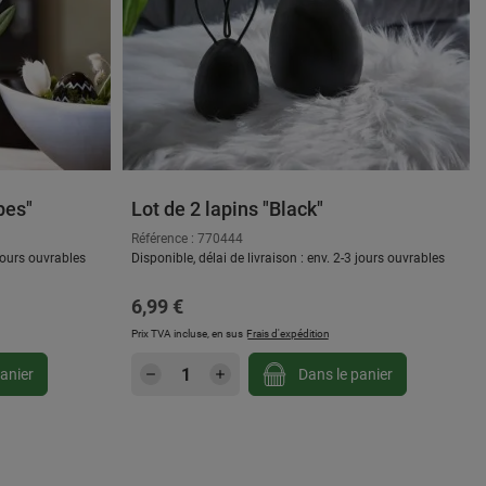
pes"
Lot de 2 lapins "Black"
Référence : 770444
 jours ouvrables
Disponible, délai de livraison : env. 2-3 jours ouvrables
Prix régulier :
6,99 €
Prix TVA incluse, en sus
Frais d'expédition
gmenter ou diminuer la quantité.
ou utilisez les boutons pour augmenter ou d
: Entrez la quantité souhaitée ou utilisez
Quantité de produit : Entrez la
anier
Dans le panier