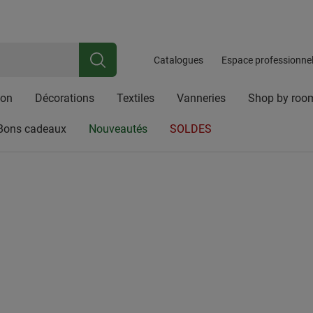
iale riche en traditions, spécialisée dans les articles en osier, les acces
ez ici pour
Newsletter
Inscrivez-vous et bénéficiez d'une réduction de 10 %
Catalogues
Espace professionne
con
Décorations
Textiles
Vanneries
Shop by roo
Bons cadeaux
Nouveautés
SOLDES