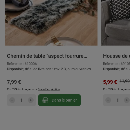
Chemin de table "aspect fourrure
Housse de c
foncée", court
Référence : 610006
Référence : 6910
Disponible, délai de livraison : env. 2-3 jours ouvrables
Disponible, délai 
Prix r
Prix régulier :
Prix de vent
11,99
7,99 €
5,99 €
Prix TVA incluse, en sus
Frais d'expédition
Prix TVA incluse, en 
Quantité de produit : Entrez la quantité
Quantité
Dans le panier