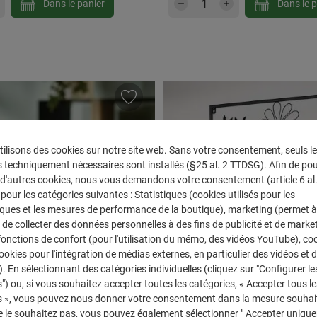
 souhaitée ou utilisez les boutons pour au
 de produit : Entrez la quantité souhaitée 
Quantité de produit 
Dans le panier
Dans le p
N
ilisons des cookies sur notre site web. Sans votre consentement, seuls l
 techniquement nécessaires sont installés (§25 al. 2 TTDSG). Afin de po
r d'autres cookies, nous vous demandons votre consentement (article 6 al. 1
our les catégories suivantes : Statistiques (cookies utilisés pour les
iques et les mesures de performance de la boutique), marketing (permet à
de collecter des données personnelles à des fins de publicité et de marke
 fonctions de confort (pour l'utilisation du mémo, des vidéos YouTube), co
cookies pour l'intégration de médias externes, en particulier des vidéos et 
). En sélectionnant des catégories individuelles (cliquez sur "Configurer le
") ou, si vous souhaitez accepter toutes les catégories, « Accepter tous le
s », vous pouvez nous donner votre consentement dans la mesure souhait
e le souhaitez pas, vous pouvez également sélectionner " Accepter uniqu