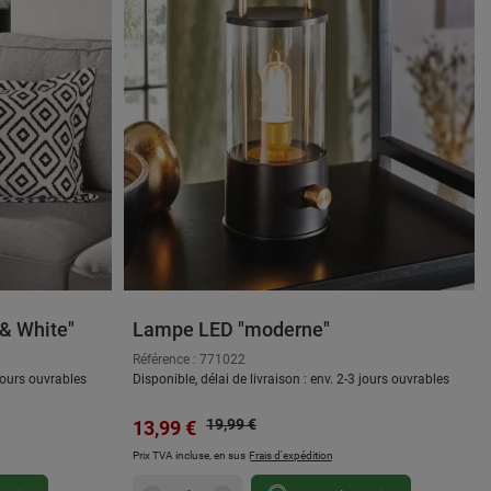
 & White"
Lampe LED "moderne"
Référence : 771022
 jours ouvrables
Disponible, délai de livraison : env. 2-3 jours ouvrables
Prix régulier :
Prix de vente :
19,99 €
13,99 €
Prix TVA incluse, en sus
Frais d'expédition