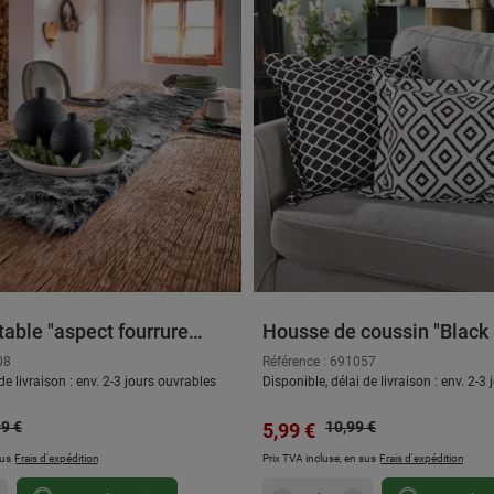
able "aspect fourrure
Housse de coussin "Black
08
Référence : 691057
de livraison : env. 2-3 jours ouvrables
Disponible, délai de livraison : env. 2-3
 régulier :
Prix régulier :
e :
99 €
Prix de vente :
10,99 €
5,99 €
sus
Frais d'expédition
Prix TVA incluse, en sus
Frais d'expédition