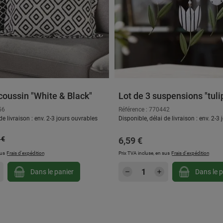
oussin "White & Black"
Lot de 3 suspensions "tuli
56
Référence : 770442
de livraison : env. 2-3 jours ouvrables
Disponible, délai de livraison : env. 2-3
égulier :
e :
 €
Prix régulier :
6,59 €
sus
Frais d'expédition
Prix TVA incluse, en sus
Frais d'expédition
 souhaitée ou utilisez les boutons pour au
 de produit : Entrez la quantité souhaitée 
Quantité de produit 
Dans le panier
Dans le p