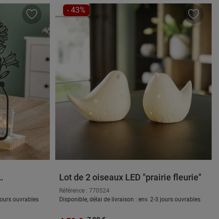
RÉDUCTION
- 43%
Lot de 2 oiseaux LED "prairie fleurie"
Référence : 770524
 jours ouvrables
Disponible, délai de livraison : env. 2-3 jours ouvrables
Prix régulier :