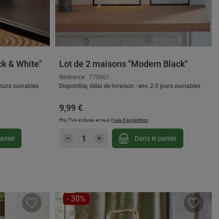
ck & White"
Lot de 2 maisons "Modern Black"
Référence : 770961
 jours ouvrables
Disponible, délai de livraison : env. 2-3 jours ouvrables
Prix régulier :
9,99 €
Prix TVA incluse, en sus
Frais d'expédition
gmenter ou diminuer la quantité.
ou utilisez les boutons pour augmenter ou d
: Entrez la quantité souhaitée ou utilisez
Quantité de produit : Entrez la
anier
Dans le panier
RÉDUCTION
- 30%