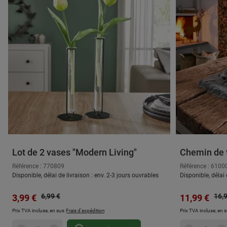
Lot de 2 vases "Modern Living"
Chemin de t
foncée"
Référence : 770809
Référence : 6100
Disponible, délai de livraison : env. 2-3 jours ouvrables
Disponible, délai 
Prix régulier :
Prix
Prix de vente :
6,99 €
Prix de vent
16,
3,99 €
11,99 €
Prix TVA incluse, en sus
Frais d'expédition
Prix TVA incluse, en 