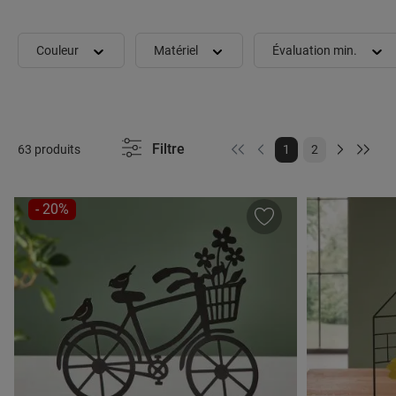
Couleur
Matériel
Évaluation min.
Filtre
Page
Page
63 produits
1
2
RÉDUCTION
- 20%