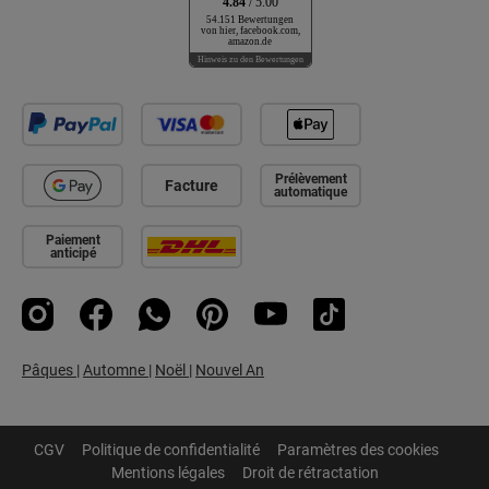
4.84
/ 5.00
54.151 Bewertungen
von hier, facebook.com,
amazon.de
Hinweis zu den Bewertungen
Prélèvement
Facture
automatique
Paiement
anticipé
Instagram
Facebook
WhatsApp
Pinterest
YouTube
TikTok
Pâques
|
Automne
|
Noël
|
Nouvel An
CGV
Politique de confidentialité
Paramètres des cookies
Mentions légales
Droit de rétractation