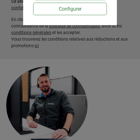
Ce site est protégé par reCAPTCHA et les
Règles de
confidentialité
et
Conditions d'utilisation
de Google.
Configurer
En cliquant sur « S'abonner », vous confirmez avoir pris
connaissance de la
politique de confidentialité
, avoir lu les
conditions générales
et les accepter.
Vous trouverez les conditions relatives aux réductions et aux
promotions
ici