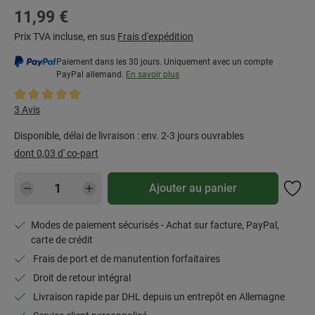
Prix régulier :
11,99 €
Prix TVA incluse, en sus
Frais d'expédition
Paiement dans les 30 jours. Uniquement avec un compte
PayPal allemand.
En savoir plus
Note moyenne de 5 sur 5 étoiles
3 Avis
Disponible, délai de livraison : env. 2-3 jours ouvrables
dont 0,03 d' co-part
Quantité de produit : Entrez la quantité souh
Ajouter au panier
Modes de paiement sécurisés - Achat sur facture, PayPal,
carte de crédit
Frais de port et de manutention forfaitaires
Droit de retour intégral
Livraison rapide par DHL depuis un entrepôt en Allemagne