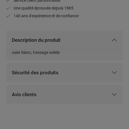
Service client personnalisé
Une qualité éprouvée depuis 1885
140 ans d'expérience et de confiance
Description du produit
osier blanc, tressage solide
Description du produit
Sécurité des produits
Sécurité des produits
Avis clients
Avis clients