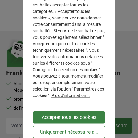
souhaitez accepter toutes les
catégories, « Accepter tous les
cookies », vous pouvez nous donner
votre consentement dans la mesure
souhaitée. Si vous ne le souhaitez pas,
vous pouvez également sélectionner "
Accepter uniquement les cookies
techniquement nécessaires ". Vous
trouverez des informations détaillées
sur les différents cookies sous "
Configurer la sélection des cookies ".
Frank Flechtwaren-Lettre d'information
Vous pouvez à tout moment modifier
ou révoquer complètement votre
Abonnez-vous à la newsletter et bénéficiez de 10 % de
sélection via l'option " Paramètres des
réduction
cookies ".
Plus d'information...
promotions, nouveautés, best-sellers
de l'inspiration pour votre intérieur
Accepter tous les cookies
Vot
Souscrire
Uniquement nécessaire au niveau technique