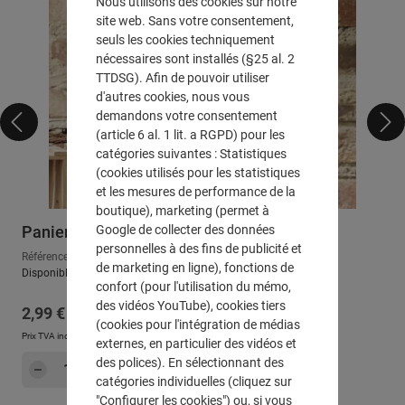
Nous utilisons des cookies sur notre
site web. Sans votre consentement,
seuls les cookies techniquement
nécessaires sont installés (§25 al. 2
TTDSG). Afin de pouvoir utiliser
d'autres cookies, nous vous
demandons votre consentement
(article 6 al. 1 lit. a RGPD) pour les
catégories suivantes : Statistiques
(cookies utilisés pour les statistiques
et les mesures de performance de la
boutique), marketing (permet à
Google de collecter des données
Panier à anses "petit coeur", PM
personnelles à des fins de publicité et
Référence : 500035
de marketing en ligne), fonctions de
Disponible, délai de livraison : env. 2-3 jours ouvrables
confort (pour l'utilisation du mémo,
des vidéos YouTube), cookies tiers
Prix régulier :
2,99 €
(cookies pour l'intégration de médias
Prix TVA incluse, en sus
Frais d'expédition
externes, en particulier des vidéos et
Quantité de produit : Entrez la quantité sou
des polices). En sélectionnant des
Dans le panier
catégories individuelles (cliquez sur
"Configurer les cookies") ou, si vous