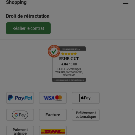
Shopping
Droit de rétractation
Résilier le contrat
AUSGEZEICHNET
.org
SEHR GUT
4.84
/ 5.00
54.151 Bewertungen
von hier, facebook.com,
amazon.de
Hinweis zu den Bewertungen
Prélèvement
Facture
automatique
Paiement
anticipé