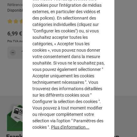
(cookies pour l'intégration de médias
Référence : 520527
Disponible, délai de livraison : env. 2-3 jours ouvrables
externes, en particulier des vidéos et
des polices). En sélectionnant des
catégories individuelles (cliquez sur
Note moyenne de 5 sur 5 étoiles
"Configurer les cookies") ou, si vous
Prix régulier :
6,99 €
souhaitez accepter toutes les
Prix TVA incluse, en sus
Frais d'expédition
catégories, « Accepter tous les
Quantité de produit : Entrez la quantité sou
cookies », vous pouvez nous donner
Dans le panier
votre consentement dans la mesure
souhaitée. Si vous ne le souhaitez pas,
vous pouvez également sélectionner "
Accepter uniquement les cookies
techniquement nécessaires ". Vous
trouverez des informations détaillées
sur les différents cookies sous "
Configurer la sélection des cookies ".
Vous pouvez à tout moment modifier
ou révoquer complètement votre
sélection via l'option " Paramètres des
cookies ".
Plus d'information...
Frank Flechtwaren-Lettre d'information