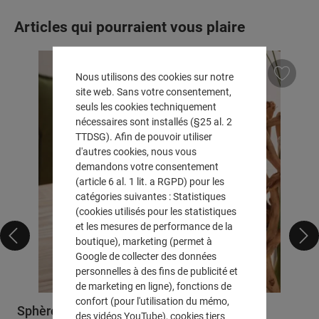
Ignorer la galerie de produits
Articles qui pourraient vous plaire
Nous utilisons des cookies sur notre
site web. Sans votre consentement,
seuls les cookies techniquement
nécessaires sont installés (§25 al. 2
TTDSG). Afin de pouvoir utiliser
d'autres cookies, nous vous
demandons votre consentement
(article 6 al. 1 lit. a RGPD) pour les
catégories suivantes : Statistiques
(cookies utilisés pour les statistiques
et les mesures de performance de la
boutique), marketing (permet à
Google de collecter des données
personnelles à des fins de publicité et
de marketing en ligne), fonctions de
confort (pour l'utilisation du mémo,
Sphère "Bois de racine"
des vidéos YouTube), cookies tiers