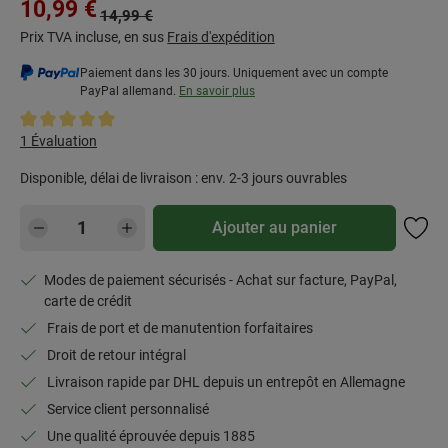
Prix de vente :
10,99 €
Prix régulier :
14,99 €
Prix TVA incluse, en sus
Frais d'expédition
Paiement dans les 30 jours. Uniquement avec un compte
PayPal allemand.
En savoir plus
Note moyenne de 5 sur 5 étoiles
1 Évaluation
Disponible, délai de livraison : env. 2-3 jours ouvrables
Quantité de produit : Entrez la quantité souh
Ajouter au panier
Modes de paiement sécurisés - Achat sur facture, PayPal,
carte de crédit
Frais de port et de manutention forfaitaires
Droit de retour intégral
Livraison rapide par DHL depuis un entrepôt en Allemagne
Service client personnalisé
Une qualité éprouvée depuis 1885