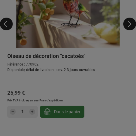
Oiseau de décoration "cacatoès"
Référence : 770902
Disponible, délai de livraison : env. 2-3 jours ouvrables
Prix régulier :
25,99 €
Prix TVA incluse, en sus
Frais d'expédition
Quantité de produit : Entrez la quantité sou
Dans le panier